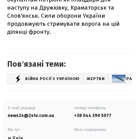
наступу на Дружківку, Краматорськ та
Слов'янськ. Сили оборони України
продовжують стримувати ворога на цій
ділянці фронту.
Повʼязані теми:
ВІЙНА РОСІЇ З УКРАЇНОЮ
ЖЕРТВИ
РАКЕ
E-mail редакції
Номер телефону:
news24@24tv.com.ua
+38 044 390 5077
Ми тут:
Ми в соцмережах:
м.Київ
,