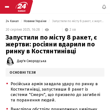
24 Канал
Новини України
 Запустили по місту 8 ракет, є жертви: росіяни вдарили по ринку в Костянтинівці 
2 хв
20 серпня 2025,
16:28
Запустили по місту 8 ракет, є
жертви: росіяни вдарили по
ринку в Костянтинівці
Дар'я Смородська
ОСНОВНІ ТЕЗИ
Російська армія завдала удару по ринку в
Костянтинівці, запустивши 8 ракет із
системи "Смерч", що призвело до загибелі
та поранення людей.
Внаслідок обстрілу пошкоджено цивільну