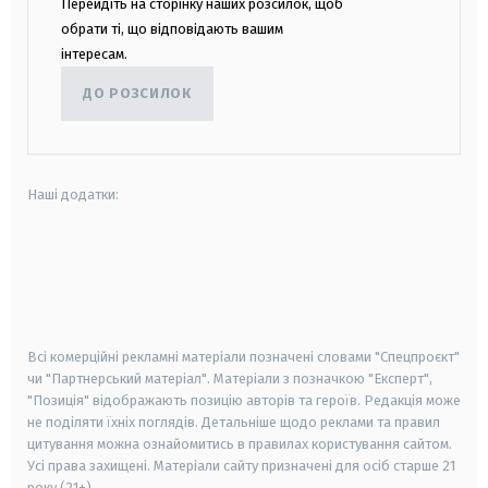
Перейдіть на сторінку наших розсилок, щоб
обрати ті, що відповідають вашим
інтересам.
ДО РОЗСИЛОК
Наші додатки:
android
apple
smart tv
samsung smart tv
Всі комерційні рекламні матеріали позначені словами "Спецпроєкт"
чи "Партнерський матеріал". Матеріали з позначкою "Експерт",
"Позиція" відображають позицію авторів та героїв. Редакція може
не поділяти їхніх поглядів. Детальніше щодо реклами та правил
цитування можна ознайомитись в правилах користування сайтом.
Усі права захищені.
Матеріали сайту призначені для осіб старше
21
року (21+)