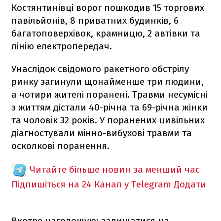
Костянтинівці ворог пошкодив 15 торгових
павільйонів, 8 приватних будинків, 6
багатоповерхівок, крамницю, 2 автівки та
лінію електропередач.
Унаслідок свідомого ракетного обстрілу
ринку загинули щонайменше три людини,
а чотири жителі поранені. Травми несумісні
з життям дістали 40-річна та 69-річна жінки
та чоловік 32 років. У поранених цивільних
діагностували мінно-вибухові травми та
осколкові поранення.
Читайте більше новин за менший час
Підпишіться на 24 Канал у Telegram
Додати
Вкотре наголошую: залишатися на