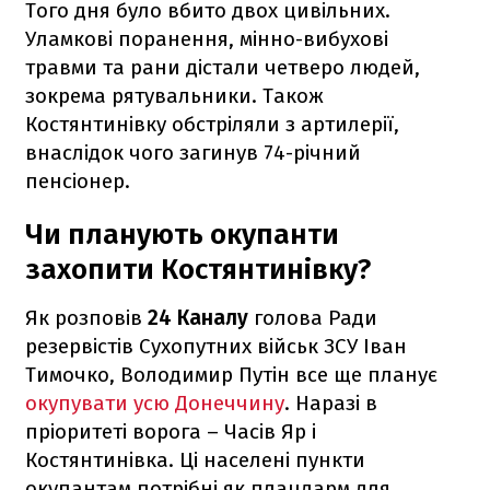
Того дня було вбито двох цивільних.
Уламкові поранення, мінно-вибухові
травми та рани дістали четверо людей,
зокрема рятувальники. Також
Костянтинівку обстріляли з артилерії,
внаслідок чого загинув 74-річний
пенсіонер.
Чи планують окупанти
захопити Костянтинівку?
Як розповів
24 Каналу
голова Ради
резервістів Сухопутних військ ЗСУ Іван
Тимочко, Володимир Путін все ще планує
окупувати усю Донеччину
. Наразі в
пріоритеті ворога – Часів Яр і
Костянтинівка. Ці населені пункти
окупантам потрібні як плацдарм для