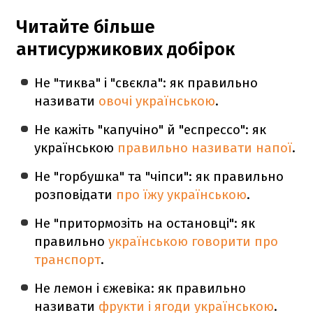
Читайте більше
антисуржикових добірок
Не "тиква" і "свєкла": як правильно
називати
овочі українською
.
Не кажіть "капучіно" й "еспрессо": як
українською
правильно називати напої
.
Не "горбушка" та "чіпси": як правильно
розповідати
про їжу українською
.
Не "притормозіть на остановці": як
правильно
українською говорити про
транспорт
.
Не лемон і єжевіка: як правильно
називати
фрукти і ягоди українською
.