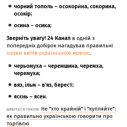
чорний тополь – осокори́на, сокорина,
осокір;
осина – осика;
Зверніть увагу! 24 Канал
в одній з
попередніх добірок нагадував правильні
назви квітів українською мовою
.
черьомуха – черемшина, черемха,
черемуха;
вяз, ільм – в'яз, берест;
ясєнь – ясен.
Не "хто крайній" і "купляйте":
ДИВІТЬСЯ ТАКОЖ
як правильно українською говорити про
торгівлю