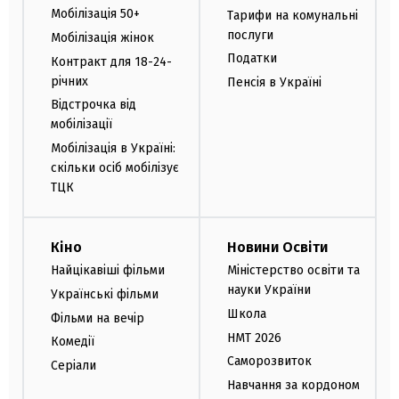
Мобілізація 50+
Тарифи на комунальні
послуги
Мобілізація жінок
Податки
Контракт для 18-24-
річних
Пенсія в Україні
Відстрочка від
мобілізації
Мобілізація в Україні:
скільки осіб мобілізує
ТЦК
Кіно
Новини Освіти
Найцікавіші фільми
Міністерство освіти та
науки України
Українські фільми
Школа
Фільми на вечір
НМТ 2026
Комедії
Саморозвиток
Серіали
Навчання за кордоном