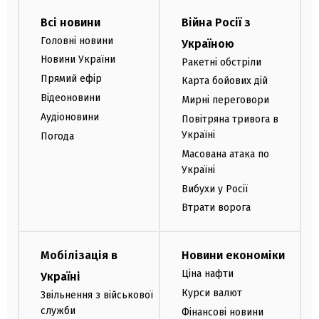
Всі новини
Війна Росії з
Головні новини
Україною
Новини України
Ракетні обстріли
Прямий ефір
Карта бойових дій
Відеоновини
Мирні переговори
Аудіоновини
Повітряна тривога в
Україні
Погода
Масована атака по
Україні
Вибухи у Росії
Втрати ворога
Мобілізація в
Новини економіки
Ціна нафти
Україні
Курси валют
Звільнення з військової
служби
Фінансові новини