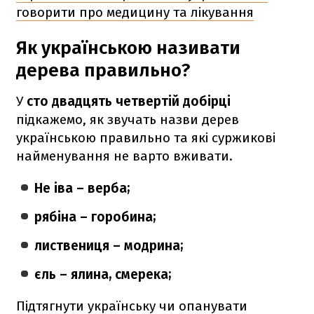
говорити про медицину та лікування
Як українською називати
дерева правильно?
У
сто двадцять четвертій добірці
підкажемо, як звучать назви дерев
українською правильно та які суржикові
найменування не варто вживати.
Не іва – верба;
рябіна – горобина;
листвениця – модрина;
єль – ялина, смерека;
Підтягнути українську чи опанувати