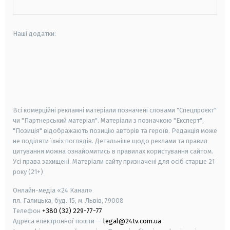
Наші додатки:
android
apple
smart tv
samsung smart tv
Всі комерційні рекламні матеріали позначені словами "Спецпроєкт"
чи "Партнерський матеріал". Матеріали з позначкою "Експерт",
"Позиція" відображають позицію авторів та героїв. Редакція може
не поділяти їхніх поглядів. Детальніше щодо реклами та правил
цитування можна ознайомитись в правилах користування сайтом.
Усі права захищені.
Матеріали сайту призначені для осіб старше
21
року (21+)
Онлайн-медіа «24 Канал»
пл. Галицька, буд. 15, м. Львів, 79008
Телефон
+380 (32) 229-77-77
Адреса електронної пошти —
legal@24tv.com.ua