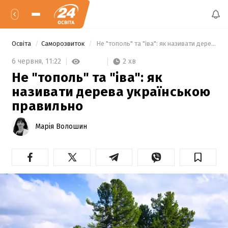
Освіта
Саморозвиток
 Не "тополь" та "іва": як називати дерева українською правильно 
2 хв
6 червня,
11:22
Не "тополь" та "іва": як
називати дерева українською
правильно
Марія Волошин