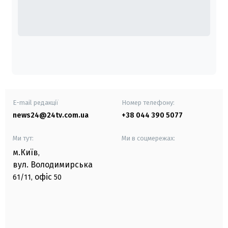
E-mail редакції
Номер телефону:
news24@24tv.com.ua
+38 044 390 5077
Ми тут:
Ми в соцмережах:
м.Київ
,
вул. Володимирська
офіс
61/11,
50