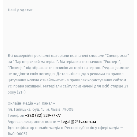
Наші додатки:
android
apple
smart tv
samsung smart tv
Всі комерційні рекламні матеріали позначені словами "Спецпроєкт"
чи "Партнерський матеріал". Матеріали з позначкою "Експерт",
"Позиція" відображають позицію авторів та героїв. Редакція може
не поділяти їхніх поглядів. Детальніше щодо реклами та правил
цитування можна ознайомитись в правилах користування сайтом.
Усі права захищені.
Матеріали сайту призначені для осіб старше
21
року (21+)
Онлайн-медіа «24 Канал»
пл. Галицька, буд. 15, м. Львів, 79008
Телефон
+380 (32) 229-77-77
Адреса електронної пошти —
legal@24tv.com.ua
Ідентифікатор онлайн-медіа в Реєстрі суб'єктів у сфері медіа —
R40-06057