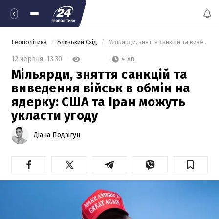
Геополітика
Близький Схід
 Мільярди, зняття санкцій та виведення військ в обмін на ядерку: США та Іран можуть укласти угоду 
4 хв
12 червня,
13:30
Мільярди, зняття санкцій та
виведення військ в обмін на
ядерку: США та Іран можуть
укласти угоду
Діана Подзігун