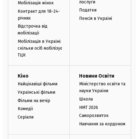
послуги
Мобілізація жінок
Податки
Контракт для 18-24-
річних
Пенсія в Україні
Відстрочка від
мобілізації
Мобілізація в Україні:
скільки осіб мобілізує
ТЦК
Кіно
Новини Освіти
Найцікавіші фільми
Міністерство освіти та
науки України
Українські фільми
Школа
Фільми на вечір
НМТ 2026
Комедії
Саморозвиток
Серіали
Навчання за кордоном