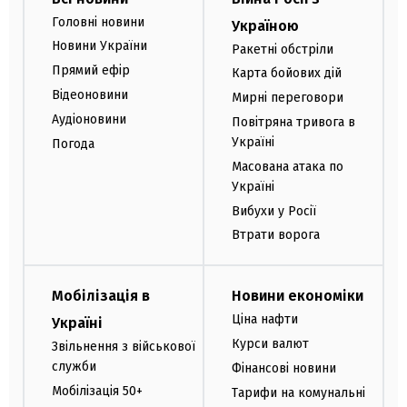
Головні новини
Україною
Новини України
Ракетні обстріли
Прямий ефір
Карта бойових дій
Відеоновини
Мирні переговори
Аудіоновини
Повітряна тривога в
Україні
Погода
Масована атака по
Україні
Вибухи у Росії
Втрати ворога
Мобілізація в
Новини економіки
Ціна нафти
Україні
Курси валют
Звільнення з військової
служби
Фінансові новини
Мобілізація 50+
Тарифи на комунальні