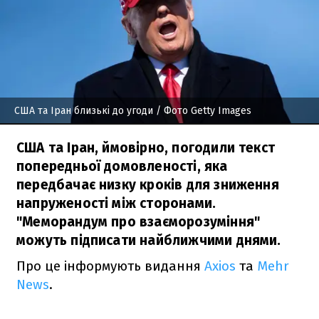
США та Іран близькі до угоди
/ Фото Getty Images
США та Іран, ймовірно, погодили текст
попередньої домовленості, яка
передбачає низку кроків для зниження
напруженості між сторонами.
"Меморандум про взаєморозуміння"
можуть підписати найближчими днями.
Про це інформують видання
Axios
та
Mehr
News
.