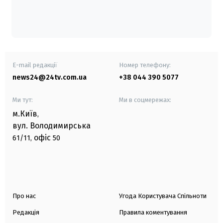
E-mail редакції
Номер телефону:
news24@24tv.com.ua
+38 044 390 5077
Ми тут:
Ми в соцмережах:
м.Київ
,
вул. Володимирська
офіс
61/11,
50
Про нас
Угода Користувача Спільноти
Редакція
Правила коментування