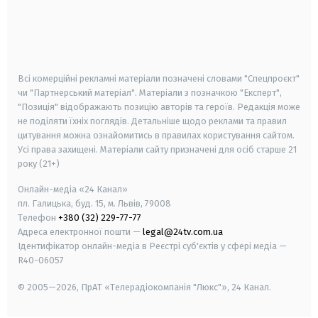
android
apple
smart tv
samsung smart tv
Всі комерційні рекламні матеріали позначені словами "Спецпроєкт"
чи "Партнерський матеріал". Матеріали з позначкою "Експерт",
"Позиція" відображають позицію авторів та героїв. Редакція може
не поділяти їхніх поглядів. Детальніше щодо реклами та правил
цитування можна ознайомитись в правилах користування сайтом.
Усі права захищені.
Матеріали сайту призначені для осіб старше
21
року (21+)
Онлайн-медіа «24 Канал»
пл. Галицька, буд. 15, м. Львів, 79008
Телефон
+380 (32) 229-77-77
Адреса електронної пошти —
legal@24tv.com.ua
Ідентифікатор онлайн-медіа в Реєстрі суб'єктів у сфері медіа —
R40-06057
© 2005—2026,
ПрАТ «Телерадіокомпанія "Люкс"», 24 Канал.