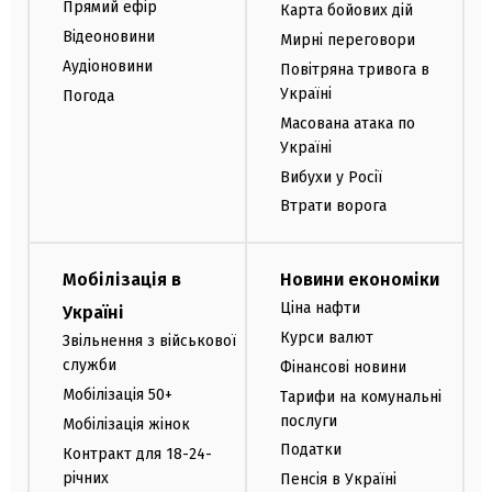
Прямий ефір
Карта бойових дій
Відеоновини
Мирні переговори
Аудіоновини
Повітряна тривога в
Україні
Погода
Масована атака по
Україні
Вибухи у Росії
Втрати ворога
Мобілізація в
Новини економіки
Ціна нафти
Україні
Курси валют
Звільнення з військової
служби
Фінансові новини
Мобілізація 50+
Тарифи на комунальні
послуги
Мобілізація жінок
Податки
Контракт для 18-24-
річних
Пенсія в Україні