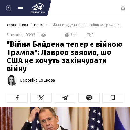
Геополітика
Росія
 "Війна Байдена тепер є війною Трампа": Лавров заявив, що США не хочуть закінчувати війну 
3 хв
5 червня,
09:33
3
"Війна Байдена тепер є війною
Трампа": Лавров заявив, що
США не хочуть закінчувати
війну
Вероніка Соцкова