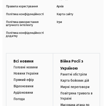
Правила користування
Архів
Політика конфіденційності
Карта сайту
Політика використання
Ігри
штучного інтелекту
Політика конфіденційності
додатку
Всі новини
Війна Росії з
Головні новини
Україною
Новини України
Ракетні обстріли
Прямий ефір
Карта бойових дій
Відеоновини
Мирні переговори
Аудіоновини
Повітряна тривога в
Україні
Погода
Масована атака по