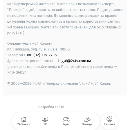
чи "Партнерський матеріал". Матеріали з позначкою "Експерт",
"Позиція" відображають позицію авторів та героїв. Редакція може
не поділяти їхніх поглядів. Детальніше щодо реклами та правил
цитування можна ознайомитись в правилах користування сайтом.
Усі права захищені.
Матеріали сайту призначені для осіб старше
21
року (21+)
Онлайн-медіа «24 Канал»
пл. Галицька, буд. 15, м. Львів, 79008
Телефон
+380 (32) 229-77-77
Адреса електронної пошти —
legal@24tv.com.ua
Ідентифікатор онлайн-медіа в Реєстрі суб'єктів у сфері медіа —
R40-06057
© 2005—2026,
ПрАТ «Телерадіокомпанія "Люкс"», 24 Канал.
Розробка сайту
-
24 Канал
TV
Ігри
Погода
Кабінет