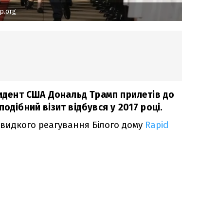
p.org
зидент США Дональд Трамп прилетів до
одібний візит відбувся у 2017 році.
видкого реагування Білого дому
Rapid