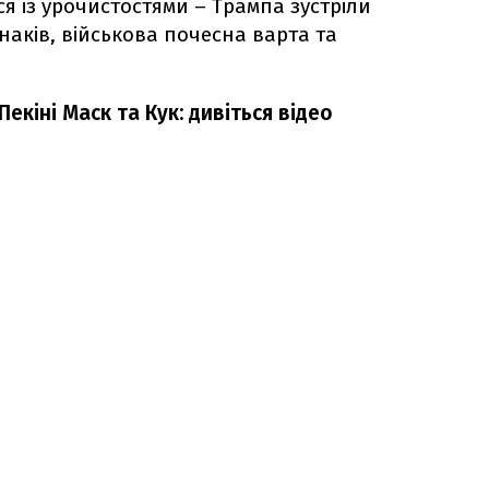
ся із урочистостями – Трампа зустріли
наків, військова почесна варта та
кіні Маск та Кук: дивіться відео