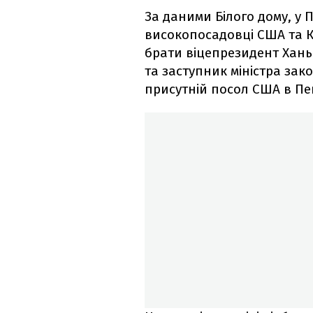
За даними Білого дому, у 
високопосадовці США та Ки
брати віцепрезидент Хань
та заступник міністра за
присутній посол США в Пек