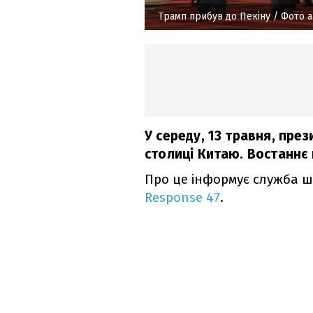
Трамп прибув до Пекіну
/ Фото a
У середу, 13 травня, пре
столиці Китаю. Востаннє п
Про це інформує служба ш
Response 47
.