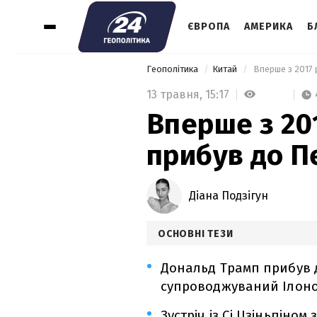
ЄВРОПА
АМЕРИКА
Б
Геополітика
Китай
 Вперше з 2017 
13 травня,
15:17
Вперше з 20
прибув до П
Діана Подзігун
ОСНОВНІ ТЕЗИ
Дональд Трамп прибув д
супроводжуваний Ілоно
Зустріч із Сі Цзіньпіно