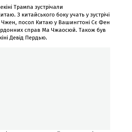
Пекіні Трампа зустрічали
таю. З китайського боку учать у зустрічі
 Чжен, посол Китаю у Вашингтоні Сє Фен
кордонних справ Ма Чжаосюй. Також був
іні Девід Пердью.