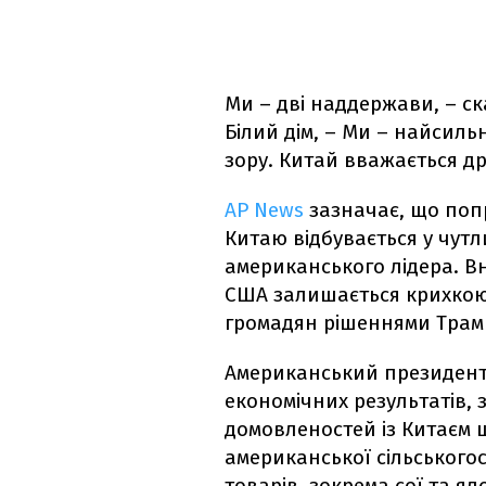
Ми – дві наддержави, – с
Білий дім, – Ми – найсиль
зору. Китай вважається д
AP News
зазначає, що попр
Китаю відбувається у чут
американського лідера. В
США залишається крихкою
громадян рішеннями Трамп
Американський президент 
економічних результатів,
домовленостей із Китаєм 
американської сільського
товарів, зокрема сої та я