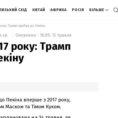
ЛИЗЬКИЙ СХІД
КИТАЙ
АФРИКА
РОСІЯ
БІЛЬШЕ
року: Трамп прибув до Пекіну 
Оновлено -
16:09,
13 травня
4 хв
17 року: Трамп
екіну
о Пекіна вперше з 2017 року,
м Маском та Тімом Куком.
м запланована на 14 травня, де