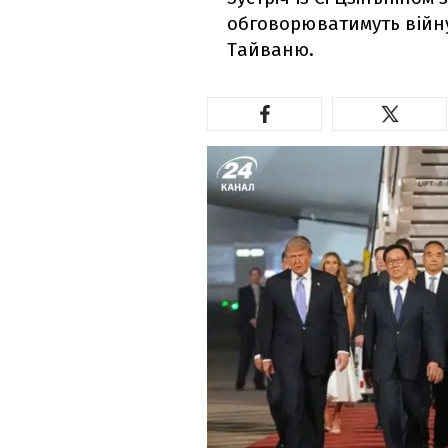
обговорюватимуть війну
Тайваню.