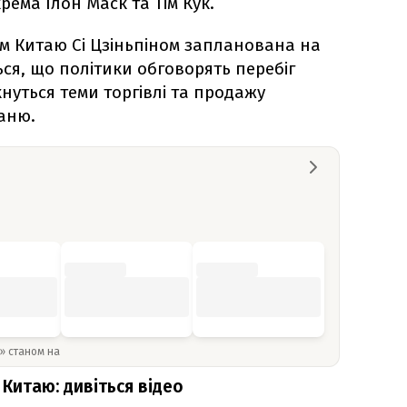
рема Ілон Маск та Тім Кук.
ером Китаю Сі Цзіньпіном запланована на
ться, що політики обговорять перебіг
кнуться теми торгівлі та продажу
аню.
y» станом на
Китаю: дивіться відео