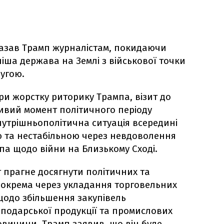
казав Трамп журналістам, покидаючи
ніша держава на Землі з військової точки
ругою.
и жорстку риторику Трампа, візит до
ливий момент політичного періоду
нутрішньополітична ситуація всередині
 та нестабільною через невдоволення
а щодо війни на Близькому Сході.
прагне досягнути політичних та
 зокрема через укладання торговельних
щодо збільшення закупівель
сподарської продукції та промислових
ловичини. Трамп заявив, що він буде