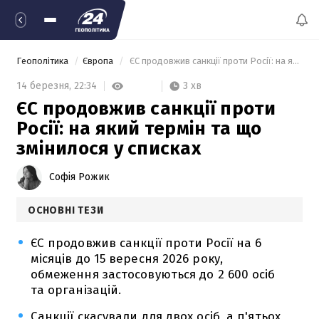
Геополітика
Європа
 ЄС продовжив санкції проти Росії: на який термін та що змінилося у списках 
3 хв
14 березня,
22:34
ЄС продовжив санкції проти
Росії: на який термін та що
змінилося у списках
Софія Рожик
ОСНОВНІ ТЕЗИ
ЄС продовжив санкції проти Росії на 6
місяців до 15 вересня 2026 року,
обмеження застосовуються до 2 600 осіб
та організацій.
Санкції скасували для двох осіб, а п'ятьох