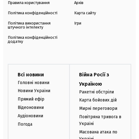
Правила користування
Архів
Політика конфіденційності
Карта сайту
Політика використання
Ігри
штучного інтелекту
Політика конфіденційності
додатку
Всі новини
Війна Росії з
Головні новини
Україною
Новини України
Ракетні обстріли
Прямий ефір
Карта бойових дій
Відеоновини
Мирні переговори
Аудіоновини
Повітряна тривога в
Україні
Погода
Масована атака по
Україні