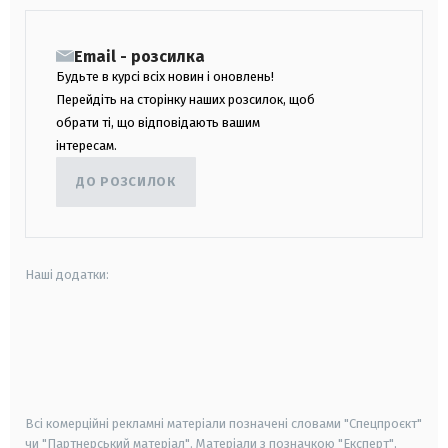
Email - розсилка
Будьте в курсі всіх новин і оновлень!
Перейдіть на сторінку наших розсилок, щоб
обрати ті, що відповідають вашим
інтересам.
ДО РОЗСИЛОК
Наші додатки:
android
apple
smart tv
samsung smart tv
Всі комерційні рекламні матеріали позначені словами "Спецпроєкт"
чи "Партнерський матеріал". Матеріали з позначкою "Експерт",