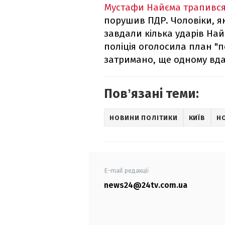
Мустафи Найєма трапився
порушив ПДР. Чоловіки, я
завдали кілька ударів Най
поліція оголосила план "
затримано, ще одному вда
Повʼязані теми:
НОВИНИ ПОЛІТИКИ
КИЇВ
Н
E-mail редакції
news24@24tv.com.ua