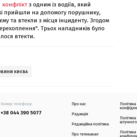
 конфлікт
з одним із водіїв, який
кі прийшли на допомогу порушнику,
єму та втекли з місця інциденту. Згодом
перехоплення". Трьох нападників було
лося втекти.
ОВИНИ КИЄВА
Номер телефону:
Про нас
Політика
конфіден
+38 044 390 5077
Редакція
Політика
штучного
Редакційна політика
Політика
Про телеканал
конфіден