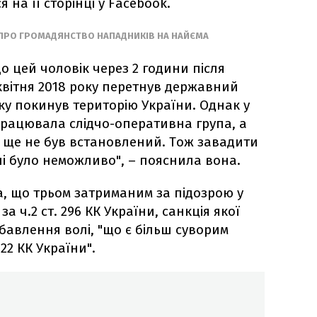
 на її сторінці у Facebook.
 ПРО ГРОМАДЯНСТВО НАПАДНИКІВ НА НАЙЄМА
що цей чоловік через 2 години після
0 квітня 2018 року перетнув державний
ку покинув територію України. Однак у
 працювала слідчо-оперативна група, а
.) ще не був встановлений. Тож завадити
і було неможливо", – пояснила вона.
, що трьом затриманим за підозрою у
а ч.2 ст. 296 КК України, санкція якої
бавлення волі, "що є більш суворим
122 КК України".