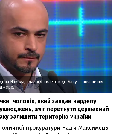
депа Найєма, вдалося вилетіти до Баку, – пояснення
х джерел
ички, чоловік, який завдав нардепу
 ушкоджень, зміг перетнути державний
аку залишити територію України.
толичної прокуратури Надія Максимець.