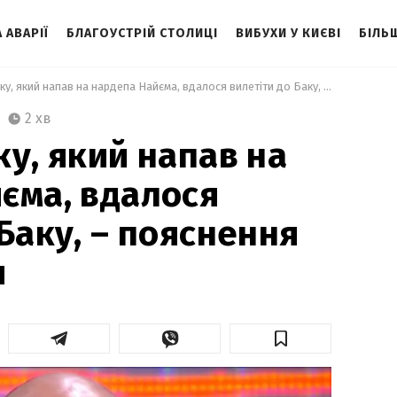
 АВАРІЇ
БЛАГОУСТРІЙ СТОЛИЦІ
ВИБУХИ У КИЄВІ
БІЛЬ
 Чому чоловіку, який напав на нардепа Найєма, вдалося вилетіти до Баку, – пояснення прокуратури  
2 хв
ку, який напав на
єма, вдалося
Баку, – пояснення
и