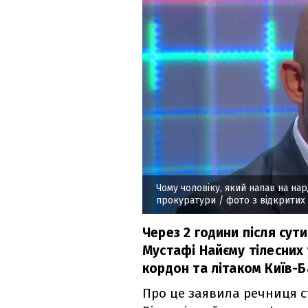
Чому чоловіку, який напав на нар
прокуратури
/ фото з відкрити
Через 2 години після сут
Мустафі Найєму тілесних
кордон та літаком Київ-Б
Про це заявила речниця с