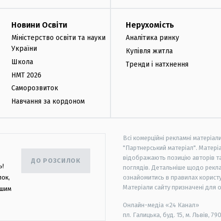
Новини Освіти
Нерухомість
Міністерство освіти та науки
Аналітика ринку
України
Купівля житла
Школа
Тренди і натхнення
НМТ 2026
Саморозвиток
Навчання за кордоном
Всі комерційні рекламні матеріал
"Партнерський матеріал". Матеріа
відображають позицію авторів та 
ДО РОЗСИЛОК
ь!
поглядів. Детальніше щодо рекл
лок,
ознайомитись в правилах користу
Матеріали сайту призначені для 
ашим
Онлайн-медіа «24 Канал»
пл. Галицька, буд. 15, м. Львів, 79