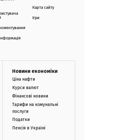
Карта сайту
ристувача
и
Ігри
коментування
 інформація
Новини економіки
Ціна нафти
Курси валют
Фінансові новини
Тарифи на комунальні
послуги
Податки
и
Пенсія в Україні