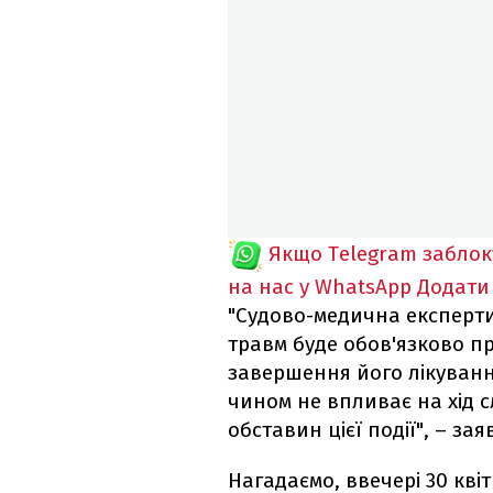
Якщо Telegram забло
на нас у WhatsApp
Додати
"Судово-медична експерт
травм буде обов'язково п
завершення його лікування
чином не впливає на хід с
обставин цієї події", – з
Нагадаємо, ввечері 30 квіт