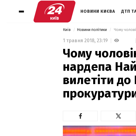
НОВИНИ КИЄВА
ДТП ТА
Київ
Новини політики
1 травня 2018,
23:19
Чому чолові
нардепа Най
вилетіти до 
прокуратур