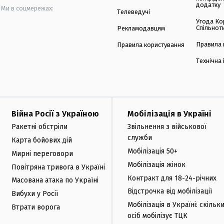
додатку
Ми в соцмережах:
Телеведучі
Угода Ко
Спільнот
Рекламодавцям
Правила 
Правила користування
Технічна
Війна Росії з Україною
Мобілізація в Україні
Ракетні обстріли
Звільнення з військової
служби
Карта бойових дій
Мобілізація 50+
Мирні переговори
Мобілізація жінок
Повітряна тривога в Україні
Контракт для 18-24-річних
Масована атака по Україні
Відстрочка від мобілізації
Вибухи у Росії
Мобілізація в Україні: скільк
Втрати ворога
осіб мобілізує ТЦК