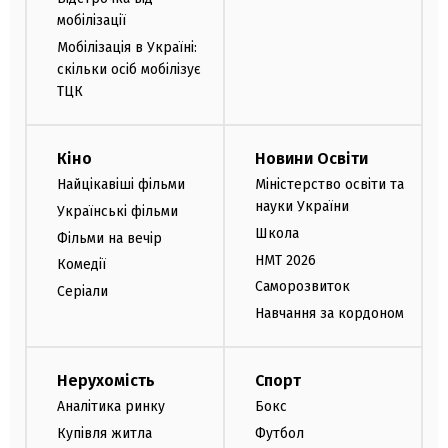
мобілізації
Мобілізація в Україні:
скільки осіб мобілізує
ТЦК
Кіно
Новини Освіти
Найцікавіші фільми
Міністерство освіти та
науки України
Українські фільми
Школа
Фільми на вечір
НМТ 2026
Комедії
Саморозвиток
Серіали
Навчання за кордоном
Нерухомість
Спорт
Аналітика ринку
Бокс
Купівля житла
Футбол