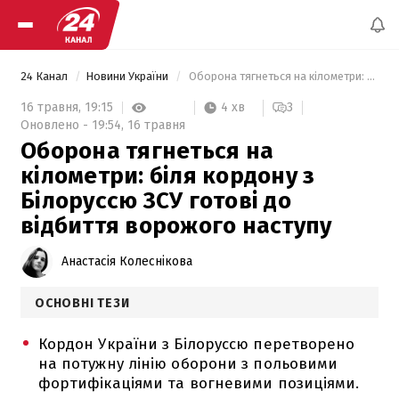
24 Канал
Новини України
 Оборона тягнеться на кілометри: біля кордону з Білоруссю ЗСУ готові до відбиття ворожого наступу 
4 хв
16 травня,
19:15
3
Оновлено -
19:54,
16 травня
Оборона тягнеться на
кілометри: біля кордону з
Білоруссю ЗСУ готові до
відбиття ворожого наступу
Анастасія Колеснікова
ОСНОВНІ ТЕЗИ
Кордон України з Білоруссю перетворено
на потужну лінію оборони з польовими
фортифікаціями та вогневими позиціями.