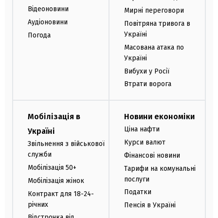
Відеоновини
Мирні переговори
Аудіоновини
Повітряна тривога в
Україні
Погода
Масована атака по
Україні
Вибухи у Росії
Втрати ворога
Мобілізація в
Новини економіки
Ціна нафти
Україні
Курси валют
Звільнення з військової
служби
Фінансові новини
Мобілізація 50+
Тарифи на комунальні
послуги
Мобілізація жінок
Податки
Контракт для 18-24-
річних
Пенсія в Україні
Відстрочка від