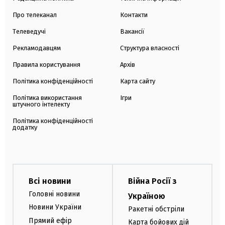
Про телеканал
Контакти
Телеведучі
Вакансії
Рекламодавцям
Структура власності
Правила користування
Архів
Політика конфіденційності
Карта сайту
Політика використання
Ігри
штучного інтелекту
Політика конфіденційності
додатку
Всі новини
Війна Росії з
Головні новини
Україною
Новини України
Ракетні обстріли
Прямий ефір
Карта бойових дій