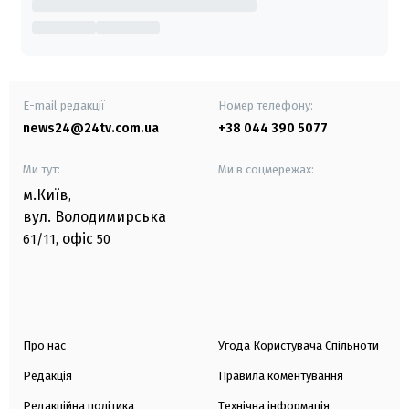
E-mail редакції
Номер телефону:
news24@24tv.com.ua
+38 044 390 5077
Ми тут:
Ми в соцмережах:
м.Київ
,
вул. Володимирська
офіс
61/11,
50
Про нас
Угода Користувача Спільноти
Редакція
Правила коментування
Редакційна політика
Технічна інформація