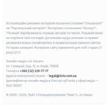
android
apple
smart tv
samsung smart tv
Всі комерційні рекламні матеріали позначені словами "Спецпроєкт"
чи "Партнерський матеріал". Матеріали з позначкою "Експерт",
"Позиція" відображають позицію авторів та героїв. Редакція може
не поділяти їхніх поглядів. Детальніше щодо реклами та правил
цитування можна ознайомитись в правилах користування сайтом.
Усі права захищені.
Матеріали сайту призначені для осіб старше
21
року (21+)
Онлайн-медіа «24 Канал»
пл. Галицька, буд. 15, м. Львів, 79008
Телефон
+380 (32) 229-77-77
Адреса електронної пошти —
legal@24tv.com.ua
Ідентифікатор онлайн-медіа в Реєстрі суб'єктів у сфері медіа —
R40-06057
© 2005—2026,
ПрАТ «Телерадіокомпанія "Люкс"», 24 Канал.