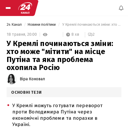
24 Канал
Новини політики
 У Кремлі починаються зміни: хто може "мітити" на місце Путіна та яка проблема охопила Росію 
8 хв
18 травня,
20:00
2
У Кремлі починаються зміни:
хто може "мітити" на місце
Путіна та яка проблема
охопила Росію
Віра Коновал
ОСНОВНІ ТЕЗИ
У Кремлі можуть готувати переворот
проти Володимира Путіна через
економічні проблеми та поразки в
Україні.