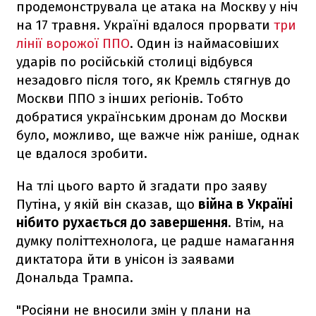
продемонструвала це атака на Москву у ніч
на 17 травня. Україні вдалося прорвати
три
лінії ворожої ППО
. Один із наймасовіших
ударів по російській столиці відбувся
незадовго після того, як Кремль стягнув до
Москви ППО з інших регіонів. Тобто
добратися українським дронам до Москви
було, можливо, ще важче ніж раніше, однак
це вдалося зробити.
На тлі цього варто й згадати про заяву
Путіна, у якій він сказав, що
війна в Україні
нібито рухається до завершення
. Втім, на
думку політтехнолога, це радше намагання
диктатора йти в унісон із заявами
Дональда Трампа.
"Росіяни не вносили змін у плани на