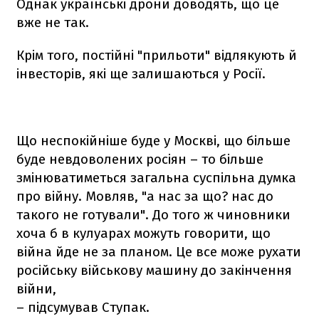
Однак українські дрони доводять, що це
вже не так.
Крім того, постійні "прильоти" відлякують й
інвесторів, які ще залишаються у Росії.
Що неспокійніше буде у Москві, що більше
буде невдоволених росіян – то більше
змінюватиметься загальна суспільна думка
про війну. Мовляв, "а нас за що? нас до
такого не готували". До того ж чиновники
хоча б в кулуарах можуть говорити, що
війна йде не за планом. Це все може рухати
російську військову машину до закінчення
війни,
– підсумував Ступак.