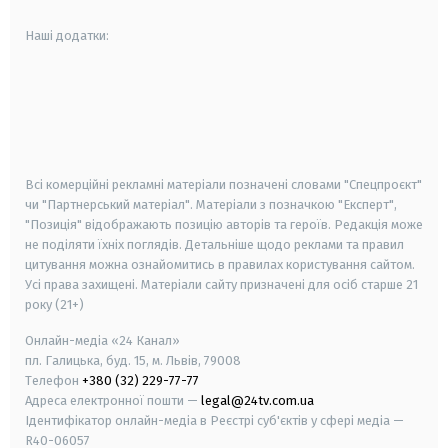
Наші додатки:
android
apple
smart tv
samsung smart tv
Всі комерційні рекламні матеріали позначені словами "Спецпроєкт"
чи "Партнерський матеріал". Матеріали з позначкою "Експерт",
"Позиція" відображають позицію авторів та героїв. Редакція може
не поділяти їхніх поглядів. Детальніше щодо реклами та правил
цитування можна ознайомитись в правилах користування сайтом.
Усі права захищені.
Матеріали сайту призначені для осіб старше
21
року (21+)
Онлайн-медіа «24 Канал»
пл. Галицька, буд. 15, м. Львів, 79008
Телефон
+380 (32) 229-77-77
Адреса електронної пошти —
legal@24tv.com.ua
Ідентифікатор онлайн-медіа в Реєстрі суб'єктів у сфері медіа —
R40-06057