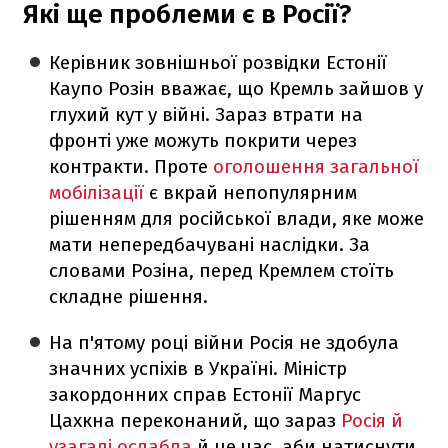
Які ще проблеми є в Росії?
Керівник зовнішньої розвідки Естонії
Каупо Розін вважає, що Кремль зайшов у
глухий кут у війні. Зараз втрати на
фронті уже можуть покрити через
контракти. Проте
оголошення загальної
мобілізації
є вкрай непопулярним
рішенням для російської влади, яке може
мати непередбачувані наслідки. За
словами Розіна, перед Кремлем стоїть
складне рішення.
На п'ятому році війни Росія не здобула
значних успіхів в Україні. Міністр
закордонних справ Естонії Маргус
Цахкна переконаний, що зараз
Росія й
узагалі ослабла
й це час, аби натиснути