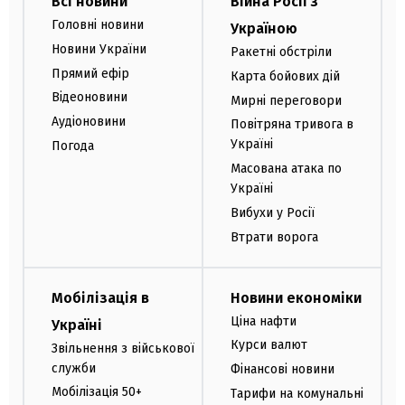
Всі новини
Війна Росії з
Головні новини
Україною
Новини України
Ракетні обстріли
Прямий ефір
Карта бойових дій
Відеоновини
Мирні переговори
Аудіоновини
Повітряна тривога в
Україні
Погода
Масована атака по
Україні
Вибухи у Росії
Втрати ворога
Мобілізація в
Новини економіки
Ціна нафти
Україні
Курси валют
Звільнення з військової
служби
Фінансові новини
Мобілізація 50+
Тарифи на комунальні