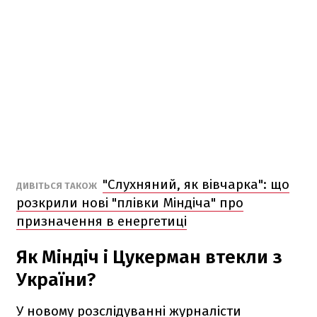
"Слухняний, як вівчарка": що
ДИВІТЬСЯ ТАКОЖ
розкрили нові "плівки Міндіча" про
призначення в енергетиці
Як Міндіч і Цукерман втекли з
України?
У новому розслідуванні журналісти