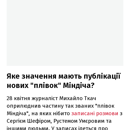
Яке значення мають публікації
нових "плівок" Міндіча?
28 квітня журналіст Михайло Ткач
оприлюднив частину так званих "плівок
Міндіча", на яких нібито
записані розмови
з
Сергієм Шефіром, Рустемом Умєровим та
іншими людьми. У записах ідеться про