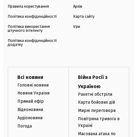
Правила користування
Архів
Політика конфіденційності
Карта сайту
Політика використання
Ігри
штучного інтелекту
Політика конфіденційності
додатку
Всі новини
Війна Росії з
Головні новини
Україною
Новини України
Ракетні обстріли
Прямий ефір
Карта бойових дій
Відеоновини
Мирні переговори
Аудіоновини
Повітряна тривога в
Україні
Погода
Масована атака по