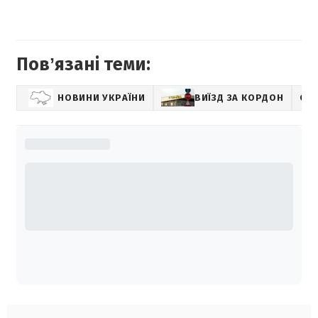
Повʼязані теми:
НОВИНИ УКРАЇНИ
ВИЇЗД ЗА КОРДОН
СА