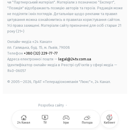
чи "Партнерський матеріал". Матеріали з позначкою "Експерт",
"Позиція" відображають позицію авторів та героїв. Редакція може
не поділяти їхніх поглядів. Детальніше щодо реклами та правил
цитування можна ознайомитись в правилах користування сайтом.
Усі права захищені.
Матеріали сайту призначені для осіб старше
21
року (21+)
Онлайн-медіа «24 Канал»
пл. Галицька, буд. 15, м. Львів, 79008
Телефон
+380 (32) 229-77-77
Адреса електронної пошти —
legal@24tv.com.ua
Ідентифікатор онлайн-медіа в Реєстрі суб'єктів у сфері медіа —
R40-06057
© 2005—2026,
ПрАТ «Телерадіокомпанія "Люкс"», 24 Канал.
Розробка сайту
-
24 Канал
TV
Ігри
Погода
Кабінет