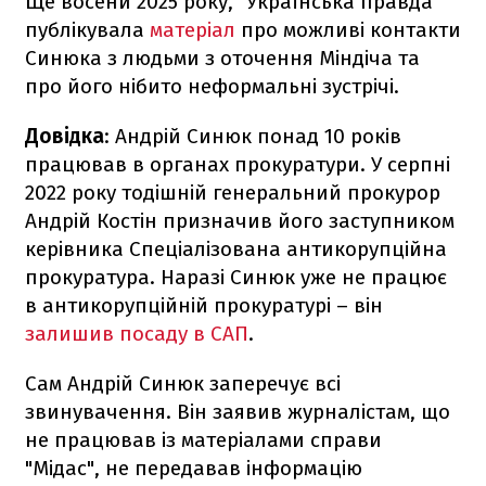
Ще восени 2025 року, "Українська правда"
публікувала
матеріал
про можливі контакти
Синюка з людьми з оточення Міндіча та
про його нібито неформальні зустрічі.
Довідка
: Андрій Синюк понад 10 років
працював в органах прокуратури. У серпні
2022 року тодішній генеральний прокурор
Андрій Костін призначив його заступником
керівника Спеціалізована антикорупційна
прокуратура. Наразі Синюк уже не працює
в антикорупційній прокуратурі – він
залишив посаду в САП
.
Сам Андрій Синюк заперечує всі
звинувачення. Він заявив журналістам, що
не працював із матеріалами справи
"Мідас", не передавав інформацію