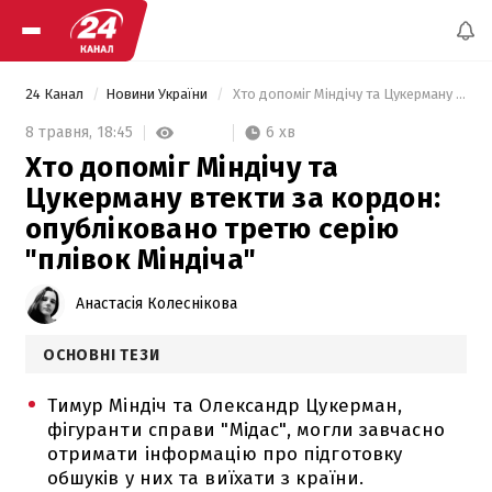
24 Канал
Новини України
 Хто допоміг Міндічу та Цукерману втекти за кордон: опубліковано третю серію "плівок Міндіча" 
6 хв
8 травня,
18:45
Хто допоміг Міндічу та
Цукерману втекти за кордон:
опубліковано третю серію
"плівок Міндіча"
Анастасія Колеснікова
ОСНОВНІ ТЕЗИ
Тимур Міндіч та Олександр Цукерман,
фігуранти справи "Мідас", могли завчасно
отримати інформацію про підготовку
обшуків у них та виїхати з країни.