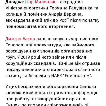
Довідка
:
Ігор Миронюк
– ексрадник
міністра енергетики Германа Галущенка та
колишній помічник Андрія Деркача,
екснардепа який втік до Росії після початку
повномасштабного вторгнення.
Дмитро Басов
раніше керував управлінням
Генеральної прокуратури, яке займалося
розслідуванням злочинів організованих
груп. У 2019 році його звільнили після
корупційних скандалів. Пізніше він отримав
посаду виконавчого директора з фізичного
захисту та безпеки в НАЕК "Енергоатом".
У цих бесідах вони обговорювали Синюка
як можливий канал отримання інформації
про роботу антикорупційних органів.
Синюк, за словами співрозмовників, зі