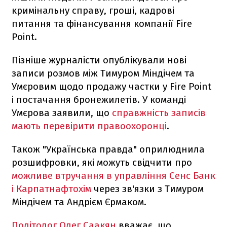
кримінальну справу, гроші, кадрові
питання та фінансування компанії Fire
Point.
Пізніше журналісти опублікували нові
записи розмов між Тимуром Міндічем та
Умєровим щодо продажу частки у Fire Point
і постачання бронежилетів. У команді
Умєрова заявили, що
справжність записів
мають перевірити правоохоронці
.
Також "Українська правда" оприлюднила
розшифровки, які можуть свідчити про
можливе втручання в управління Сенс Банк
і Карпатнафтохім
через зв'язки з Тимуром
Міндічем та Андрієм Єрмаком.
Політолог Олег Саакян
вважає, що