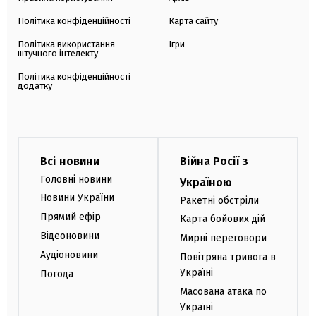
Політика конфіденційності
Карта сайту
Політика використання
Ігри
штучного інтелекту
Політика конфіденційності
додатку
Всі новини
Війна Росії з
Головні новини
Україною
Новини України
Ракетні обстріли
Прямий ефір
Карта бойових дій
Відеоновини
Мирні переговори
Аудіоновини
Повітряна тривога в
Україні
Погода
Масована атака по
Україні