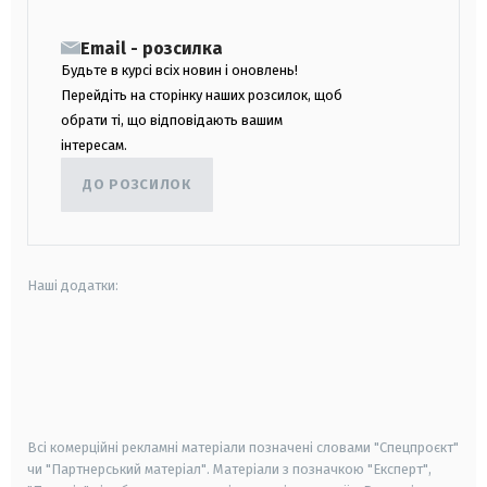
Email - розсилка
Будьте в курсі всіх новин і оновлень!
Перейдіть на сторінку наших розсилок, щоб
обрати ті, що відповідають вашим
інтересам.
ДО РОЗСИЛОК
Наші додатки:
android
apple
smart tv
samsung smart tv
Всі комерційні рекламні матеріали позначені словами "Спецпроєкт"
чи "Партнерський матеріал". Матеріали з позначкою "Експерт",