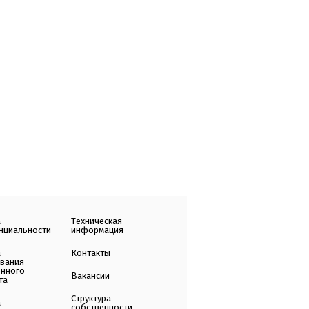
а
Техническая
нциальности
информация
а
Контакты
ования
енного
Вакансии
та
Структура
а
собственности