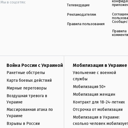
конфиде
Мы в соцсетях:
приложе
Телеведущие
Соглаше
Рекламодателям
пользов
Сообщес
Правила пользования
Правила
коммент
Война России с Украиной
Мобилизация в Украине
Ракетные обстрелы
Увольнение с военной
службы
Карта боевых действий
Мобилизация 50+
Мирные переговоры
Мобилизация женщин
Воздушная тревога в
Украине
Контракт для 18-24-летних
Массированная атака по
Отсрочка от мобилизации
Украине
Мобилизация в Украине:
Взрывы в России
сколько человек мобилизуе