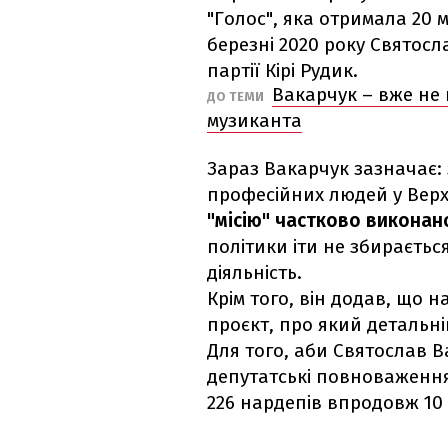
"Голос", яка отримала 20 м
березні 2020 року Святос
партії Кірі Рудик.
Вакарчук – вже не 
ДО ТЕМИ
музиканта
Зараз Вакарчук зазначає: 
професійних людей у Верхо
"місію" частково виконан
політики іти не збираєтьс
діяльність.
Крім того, він додав, що н
проєкт, про який детальні
Для того, аби Святослав В
депутатські повноваженн
226 нардепів впродовж 10 