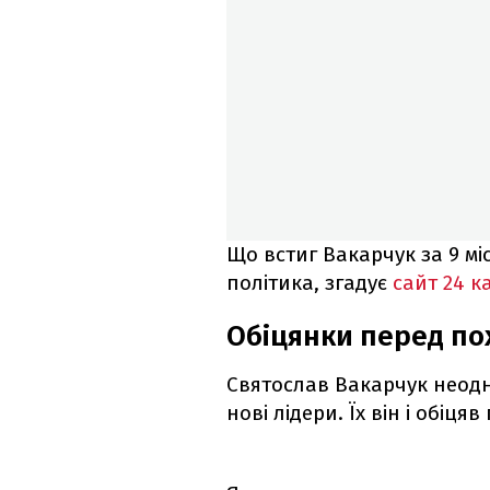
Що встиг Вакарчук за 9 міс
політика, згадує
сайт 24 к
Обіцянки перед по
Святослав Вакарчук неодн
нові лідери. Їх він і обіця