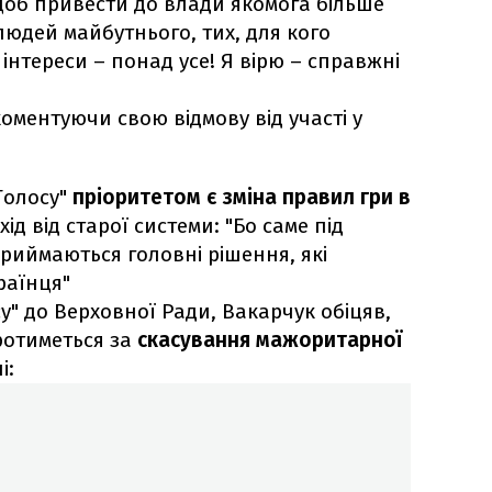
об привести до влади якомога більше
людей майбутнього, тих, для кого
 інтереси – понад усе! Я вірю – справжні
оментуючи свою відмову від участі у
"Голосу"
пріоритетом є зміна правил гри в
хід від старої системи: "Бо саме під
риймаються головні рішення, які
раїнця"
у" до Верховної Ради, Вакарчук обіцяв,
ротиметься за
скасування мажоритарної
і: