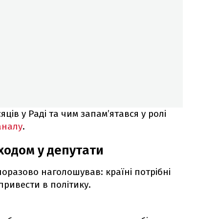
яців у Раді та чим запам’ятався у ролі
аналу
.
ходом у депутати
оразово наголошував: країні потрібні
в привести в політику.