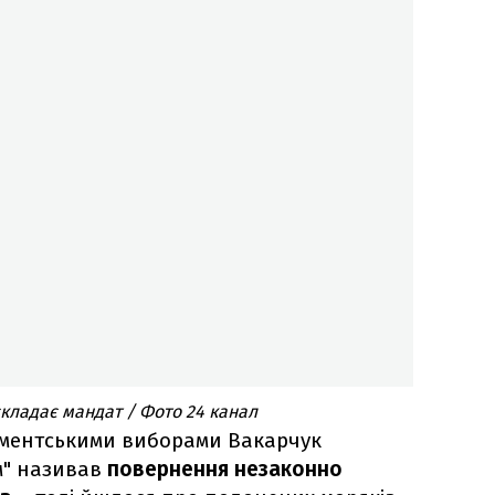
складає мандат / Фото 24 канал
аментськими виборами Вакарчук
м" називав
повернення незаконно