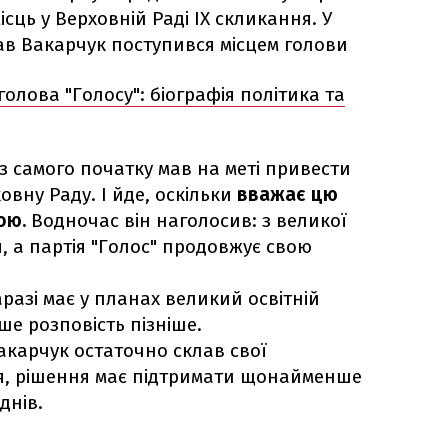
ісць у Верховній Раді ІХ скликання. У
лав Вакарчук поступився місцем голови
голова "Голосу": біографія політика та
з самого початку мав на меті привести
вну Раду. І йде, оскільки
вважає цю
ою.
Водночас він наголосив: з великої
я, а партія "Голос" продовжує свою
аразі має у планах великий освітній
ше розповість пізніше.
акарчук остаточно склав свої
я, рішення має підтримати щонайменше
днів.