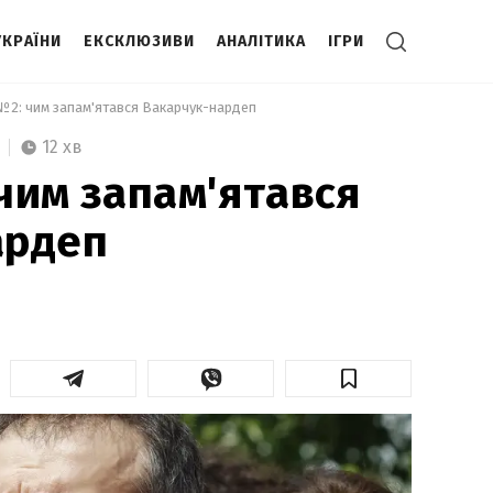
УКРАЇНИ
ЕКСКЛЮЗИВИ
АНАЛІТИКА
ІГРИ
№2: чим запам'ятався Вакарчук-нардеп  
12 хв
чим запам'ятався
ардеп