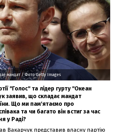
дає мандат
/ Фото Getty Images
тії "Голос" та лідер гурту "Океан
ук заявив, що складає мандат
їни. Що ми пам'ятаємо про
півака та чи багато він встиг за час
я у Раді?
слав Вакарчук представив власну партію