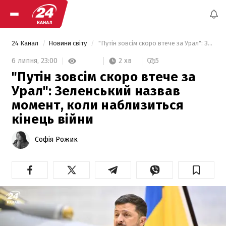
24 Канал
Новини світу
 "Путін зовсім скоро втече за Урал": Зеленський назвав момент, коли наблизиться кінець війни 
2 хв
6 липня,
23:00
5
"Путін зовсім скоро втече за
Урал": Зеленський назвав
момент, коли наблизиться
кінець війни
Софія Рожик