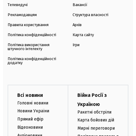
Телеведучі
Вакансії
Рекламодавцям
Структура власності
Правила користування
Архів
Політика конфіденційності
Карта сайту
Політика використання
Ігри
штучного інтелекту
Політика конфіденційності
додатку
Всі новини
Війна Росії з
Головні новини
Україною
Новини України
Ракетні обстріли
Прямий ефір
Карта бойових дій
Відеоновини
Мирні переговори
Аудіоновини