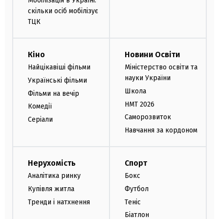
Мобілізація в Україні:
скільки осіб мобілізує
ТЦК
Кіно
Новини Освіти
Найцікавіші фільми
Міністерство освіти та
науки України
Українські фільми
Школа
Фільми на вечір
НМТ 2026
Комедії
Саморозвиток
Серіали
Навчання за кордоном
Нерухомість
Спорт
Аналітика ринку
Бокс
Купівля житла
Футбол
Тренди і натхнення
Теніс
Біатлон