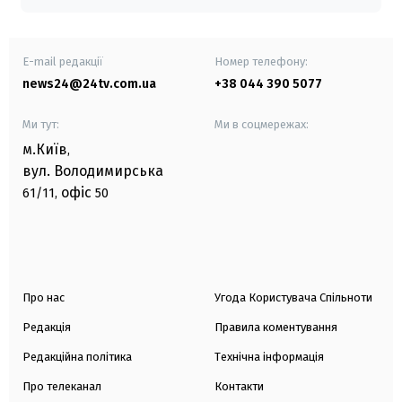
E-mail редакції
Номер телефону:
news24@24tv.com.ua
+38 044 390 5077
Ми тут:
Ми в соцмережах:
м.Київ
,
вул. Володимирська
офіс
61/11,
50
Про нас
Угода Користувача Спільноти
Редакція
Правила коментування
Редакційна політика
Технічна інформація
Про телеканал
Контакти