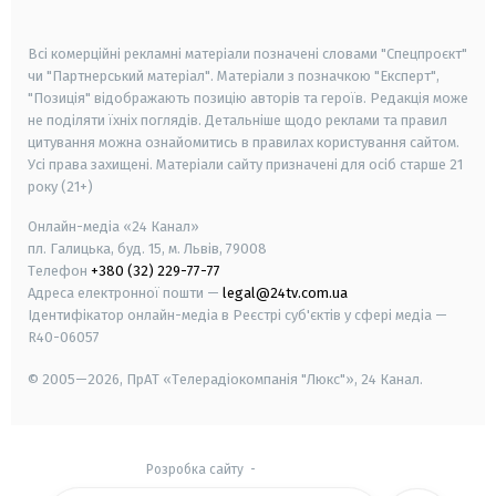
smart tv
samsung smart tv
Всі комерційні рекламні матеріали позначені словами "Спецпроєкт"
чи "Партнерський матеріал". Матеріали з позначкою "Експерт",
"Позиція" відображають позицію авторів та героїв. Редакція може
не поділяти їхніх поглядів. Детальніше щодо реклами та правил
цитування можна ознайомитись в правилах користування сайтом.
Усі права захищені.
Матеріали сайту призначені для осіб старше
21
року (21+)
Онлайн-медіа «24 Канал»
пл. Галицька, буд. 15, м. Львів, 79008
Телефон
+380 (32) 229-77-77
Адреса електронної пошти —
legal@24tv.com.ua
Ідентифікатор онлайн-медіа в Реєстрі суб'єктів у сфері медіа —
R40-06057
© 2005—2026,
ПрАТ «Телерадіокомпанія "Люкс"», 24 Канал.
Розробка сайту
-