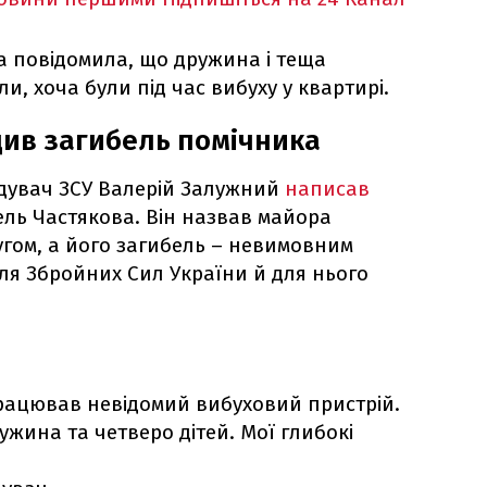
 повідомила, що дружина і теща
и, хоча були під час вибуху у квартирі.
ив загибель помічника
дувач ЗСУ Валерій Залужний
написав
ель Частякова. Він назвав майора
угом, а його загибель – невимовним
ля Збройних Сил України й для нього
працював невідомий вибуховий пристрій.
жина та четверо дітей. Мої глибокі