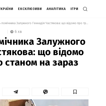
УКРАЇНИ
ЕКСКЛЮЗИВИ
АНАЛІТИКА
ІГРИ
 Загибель помічника Залужного Геннадія Частякова: що відомо про трагедію станом на зараз 
6 хв
мічника Залужного
стякова: що відомо
ю станом на зараз