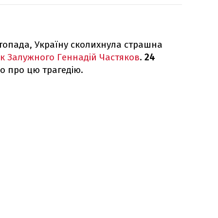
стопада, Україну сколихнула страшна
к Залужного Геннадій Частяков
.
24
мо про цю трагедію.