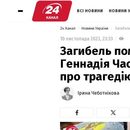
ВСІ НОВИНИ
НОВИНИ 
24 Канал
Новини України
10 листопада 2023,
23:33
Загибель по
Геннадія Ча
про трагеді
Ірина Чеботнікова