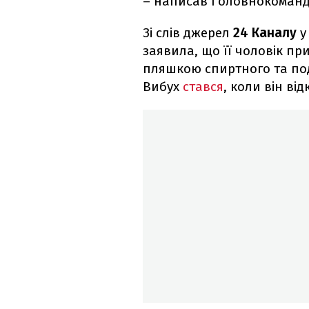
– написав Головнокоманд
Зі слів джерел
24 Каналу
у
заявила, що її чоловік пр
пляшкою спиртного та под
Вибух
стався
, коли він ві