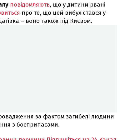
алу
повідомляють
, що у дитини рвані
овиться
про те, що цей вибух стався у
агівка – воно також під Києвом.
ровадження за фактом загибелі людини
ння з боєприпасами.
новини першими
Підпишіться на 24 Канал