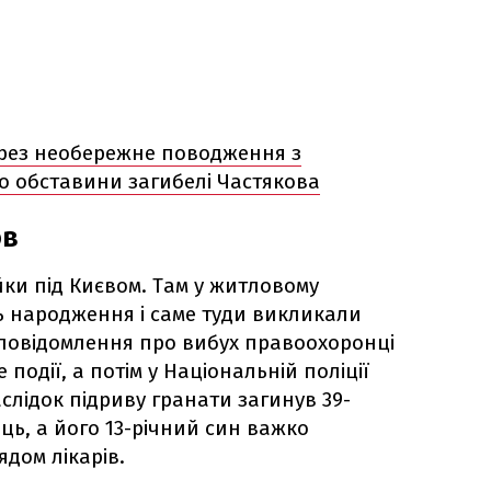
ерез необережне поводження з
ро обставини загибелі Частякова
ов
айки під Києвом. Там у житловому
ь народження і саме туди викликали
 повідомлення про вибух правоохоронці
 події, а потім у Національній поліції
аслідок підриву гранати загинув 39-
ць, а його 13-річний син важко
ядом лікарів.