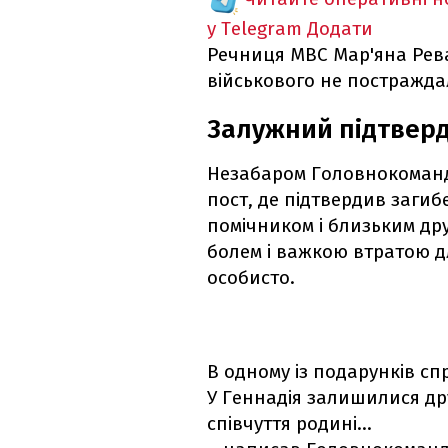
у Telegram
Додати
Речниця МВС Мар'яна Рева
військового не постраждал
Залужний підтверд
Незабаром Головнокоман
пост, де підтвердив загиб
помічником і близьким др
болем і важкою втратою д
особисто.
В одному із подарунків с
У Геннадія залишилися дру
співчуття родині…