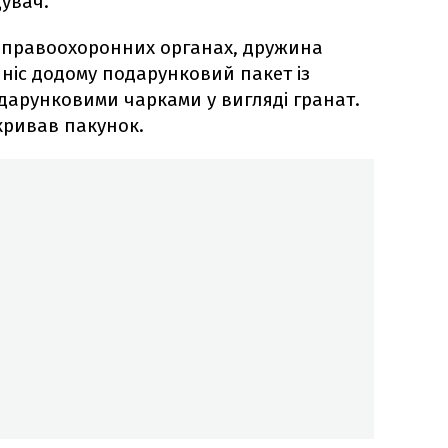
увач.
 правоохоронних органах, дружина
иніс додому подарунковий пакет із
арунковими чарками у вигляді гранат.
дкривав пакунок.