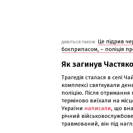
Це підрив ч
ДИВІТЬСЯ ТАКОЖ
боєприпасом, – поліція п
Як загинув Частяк
Трагедія сталася в селі Ч
комплексі святкували ден
поліцію. Після отримання
терміново виїхали на місце
України
написали
, що вн
річний військовослужбове
травмований, він під нагл