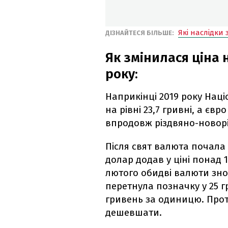
Які наслідки
ДІЗНАЙТЕСЯ БІЛЬШЕ:
Як змінилася ціна 
року:
Наприкінці 2019 року Нац
на рівні 23,7 гривні, а євр
впродовж різдвяно-новоріч
Після свят валюта почала
долар додав у ціні понад 
лютого обидві валюти знов
перетнула позначку у 25 г
гривень за одиницю. Прот
дешевшати.