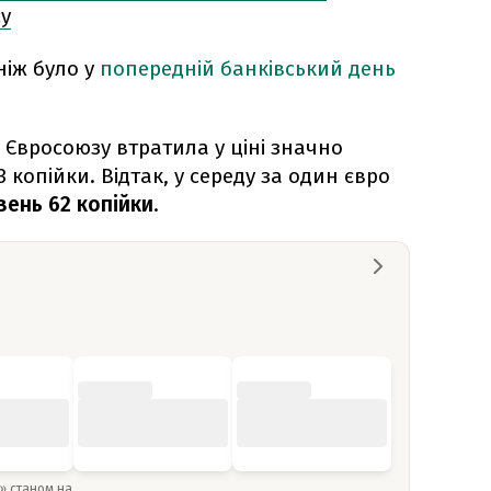
су
ніж було у
попередній банківський день
Євросоюзу втратила у ціні значно
3 копійки. Відтак, у середу за один євро
вень 62 копійки
.
y» станом на