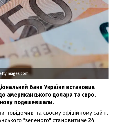
ettyimages.com
ціональний банк України встановив
до американського долара та євро.
знову подешевшали.
и повідомив на своєму офіційному сайті,
анського "зеленого" становитиме
24