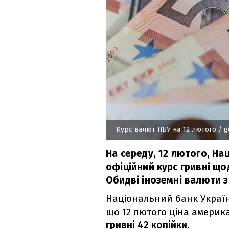
Курс валют НБУ на 12 лютого
/ g
На середу, 12 лютого, На
офіційний курс гривні що
Обидві іноземні валюти 
Національний банк Україн
що 12 лютого ціна америк
гривні 42 копійки
.