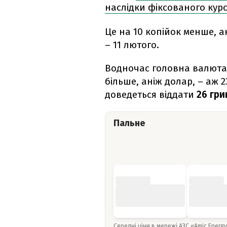
наслідки фіксованого кур
Це на 10 копійок менше, а
– 11 лютого.
Водночас головна валюта 
більше, аніж долар, – аж 2
доведеться віддати
26 гри
Пальне
Середні ціни в мережі АЗС «Amic Energ