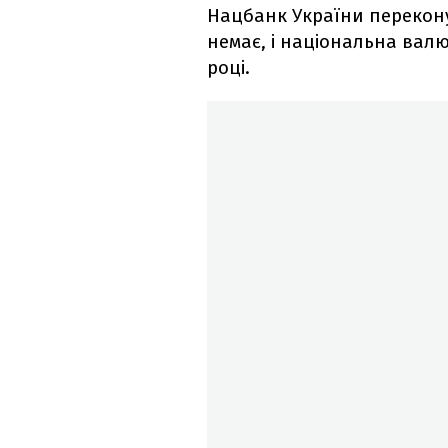
Нацбанк України перекону
немає, і національна вал
році.