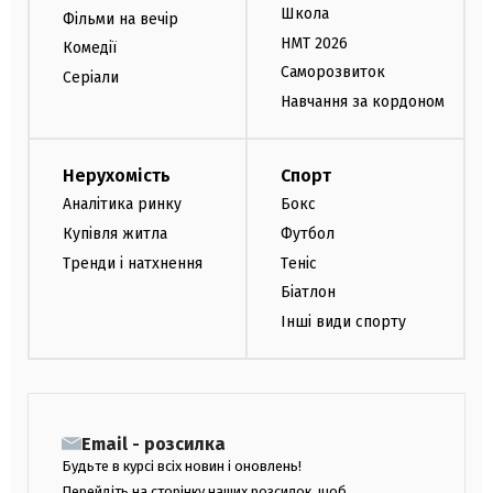
Школа
Фільми на вечір
НМТ 2026
Комедії
Саморозвиток
Серіали
Навчання за кордоном
Нерухомість
Спорт
Аналітика ринку
Бокс
Купівля житла
Футбол
Тренди і натхнення
Теніс
Біатлон
Інші види спорту
Email - розсилка
Будьте в курсі всіх новин і оновлень!
Перейдіть на сторінку наших розсилок, щоб