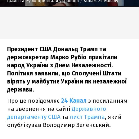
Трамп та Рубіо привітали українців
/ Колаж 24 Каналу
Президент США Дональд Трамп та
держсекретар Марко Рубіо привітали
народ України з Днем Незалежності.
Політики заявили, що Сполучені Штати
вірять у майбутнє України як незалежної
держави.
Про це повідомляє
24 Канал
з посиланням
на звернення на сайті
Державного
департаменту США
та
лист Трампа
, який
опублікував Володимир Зеленський.