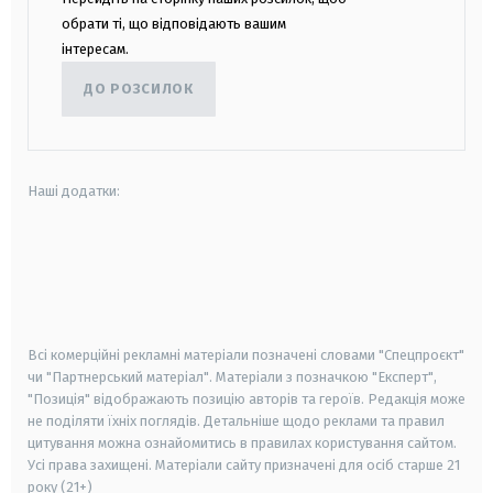
обрати ті, що відповідають вашим
інтересам.
ДО РОЗСИЛОК
Наші додатки:
android
apple
smart tv
samsung smart tv
Всі комерційні рекламні матеріали позначені словами "Спецпроєкт"
чи "Партнерський матеріал". Матеріали з позначкою "Експерт",
"Позиція" відображають позицію авторів та героїв. Редакція може
не поділяти їхніх поглядів. Детальніше щодо реклами та правил
цитування можна ознайомитись в правилах користування сайтом.
Усі права захищені.
Матеріали сайту призначені для осіб старше
21
року (21+)