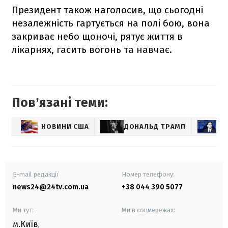
Президент також наголосив, що сьогодні
незалежність гартується на полі бою, вона
закриває небо щоночі, рятує життя в
лікарнях, гасить вогонь та навчає.
Повʼязані теми:
НОВИНИ США
ДОНАЛЬД ТРАМП
М
E-mail редакції
Номер телефону:
news24@24tv.com.ua
+38 044 390 5077
Ми тут:
Ми в соцмережах:
м.Київ
,