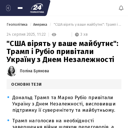
Геополітика
Америка
 "США вірять у ваше майбутнє": Трамп і Рубіо привітали Україну з Днем Незалежності 
3 хв
24 серпня 2025,
11:22
"США вірять у ваше майбутнє":
Трамп і Рубіо привітали
Україну з Днем Незалежності
Поліна Буянова
ОСНОВНІ ТЕЗИ
Дональд Трамп та Марко Рубіо привітали
Україну з Днем Незалежності, висловивши
підтримку її суверенітету та майбутньому.
Трамп наголосив на необхідності
завершення війни шляхом переговорів, а