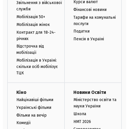
Курси валют
Звільнення з військової
служби
Фінансові новини
Мобілізація 50+
Тарифи на комунальні
послуги
Мобілізація жінок
Податки
Контракт для 18-24-
річних
Пенсія в Україні
Відстрочка від
мобілізації
Мобілізація в Україні:
скільки осіб мобілізує
ТЦК
Кіно
Новини Освіти
Найцікавіші фільми
Міністерство освіти та
науки України
Українські фільми
Школа
Фільми на вечір
НМТ 2026
Комедії