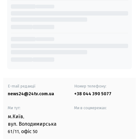
E-mail редакції
Номер телефону:
news24@24tv.com.ua
+38 044 390 5077
Ми тут:
Ми в соцмережах:
м.Київ
,
вул. Володимирська
офіс
61/11,
50