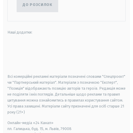
ДО РОЗСИЛОК
Наші додатки:
android
apple
smart tv
samsung smart tv
Всі комерційні рекламні матеріали позначені словами "Спецпроєкт"
чи "Партнерський матеріал". Матеріали з позначкою "Експерт",
"Позиція" відображають позицію авторів та героїв. Редакція може
не поділяти їхніх поглядів. Детальніше щодо реклами та правил
цитування можна ознайомитись в правилах користування сайтом.
Усі права захищені.
Матеріали сайту призначені для осіб старше
21
року (21+)
Онлайн-медіа «24 Канал»
пл. Галицька, буд. 15, м. Львів, 79008