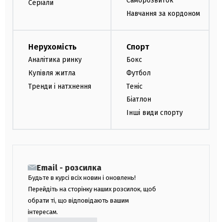
Саморозвиток
Серіали
Навчання за кордоном
Нерухомість
Спорт
Аналітика ринку
Бокс
Купівля житла
Футбол
Тренди і натхнення
Теніс
Біатлон
Інші види спорту
Email - розсилка
Будьте в курсі всіх новин і оновлень!
Перейдіть на сторінку наших розсилок, щоб
обрати ті, що відповідають вашим
інтересам.