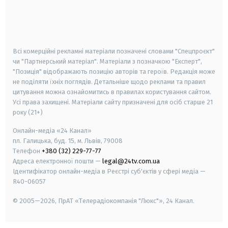
android
apple
smart tv
samsung smart tv
Всі комерційні рекламні матеріали позначені словами "Спецпроєкт"
чи "Партнерський матеріал". Матеріали з позначкою "Експерт",
"Позиція" відображають позицію авторів та героїв. Редакція може
не поділяти їхніх поглядів. Детальніше щодо реклами та правил
цитування можна ознайомитись в правилах користування сайтом.
Усі права захищені.
Матеріали сайту призначені для осіб старше
21
року (21+)
Онлайн-медіа «24 Канал»
пл. Галицька, буд. 15, м. Львів, 79008
Телефон
+380 (32) 229-77-77
Адреса електронної пошти —
legal@24tv.com.ua
Ідентифікатор онлайн-медіа в Реєстрі суб'єктів у сфері медіа —
R40-06057
© 2005—2026,
ПрАТ «Телерадіокомпанія "Люкс"», 24 Канал.