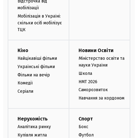
Відстрочка від
мобілізації
Мобілізація в Україні:
скільки осіб мобілізує
ТЦК
Кіно
Новини Освіти
Найцікавіші фільми
Міністерство освіти та
науки України
Українські фільми
Школа
Фільми на вечір
НМТ 2026
Комедії
Саморозвиток
Серіали
Навчання за кордоном
Нерухомість
Спорт
Аналітика ринку
Бокс
Купівля житла
Футбол