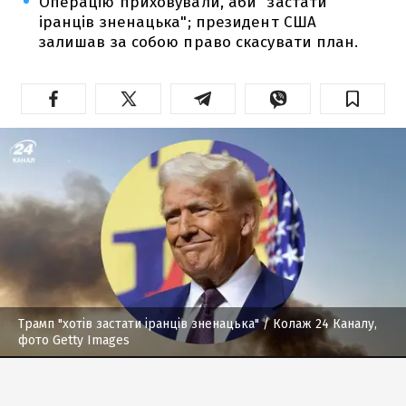
Операцію приховували, аби "застати
іранців зненацька"; президент США
залишав за собою право скасувати план.
Трамп "хотів застати іранців зненацька"
/ Колаж 24 Каналу,
фото Getty Images