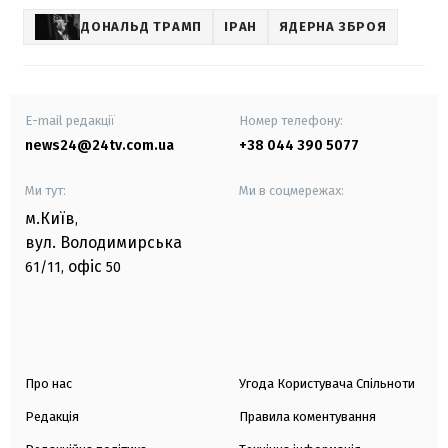
ДОНАЛЬД ТРАМП
ІРАН
ЯДЕРНА ЗБРОЯ
E-mail редакції
Номер телефону:
news24@24tv.com.ua
+38 044 390 5077
Ми тут:
Ми в соцмережах:
м.Київ
,
вул. Володимирська
офіс
61/11,
50
Про нас
Угода Користувача Спільноти
Редакція
Правила коментування