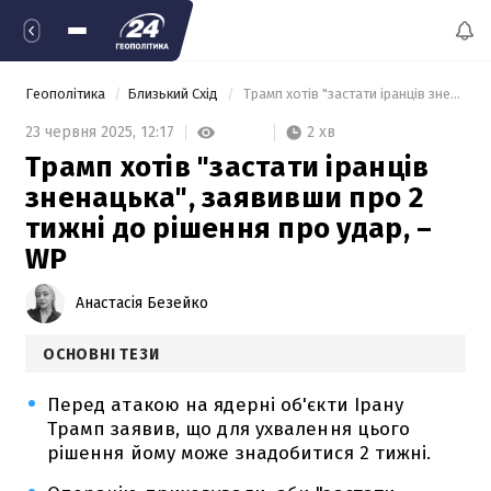
Геополітика
Близький Схід
 Трамп хотів "застати іранців зненацька", заявивши про 2 тижні до рішення про удар, – WP 
2 хв
23 червня 2025,
12:17
Трамп хотів "застати іранців
зненацька", заявивши про 2
тижні до рішення про удар, –
WP
Анастасія Безейко
ОСНОВНІ ТЕЗИ
Перед атакою на ядерні об'єкти Ірану
Трамп заявив, що для ухвалення цього
рішення йому може знадобитися 2 тижні.