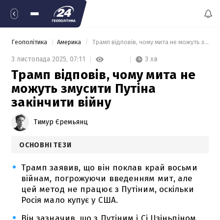
Геополітика
Америка
 Трамп відповів, чому мита не можуть змусити Путіна закінчити війну 
3 хв
3 листопада 2025,
07:11
Трамп відповів, чому мита не
можуть змусити Путіна
закінчити війну
Тимур Єремьянц
ОСНОВНІ ТЕЗИ
Трамп заявив, що він поклав край восьми
війнам, погрожуючи введенням мит, але
цей метод не працює з Путіним, оскільки
Росія мало купує у США.
Він зазначив, що з Путіним і Сі Цзіньпіном