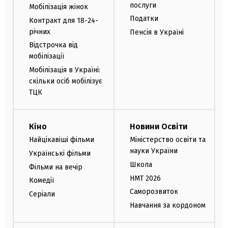
послуги
Мобілізація жінок
Податки
Контракт для 18-24-
річних
Пенсія в Україні
Відстрочка від
мобілізації
Мобілізація в Україні:
скільки осіб мобілізує
ТЦК
Кіно
Новини Освіти
Найцікавіші фільми
Міністерство освіти та
науки України
Українські фільми
Школа
Фільми на вечір
НМТ 2026
Комедії
Саморозвиток
Серіали
Навчання за кордоном