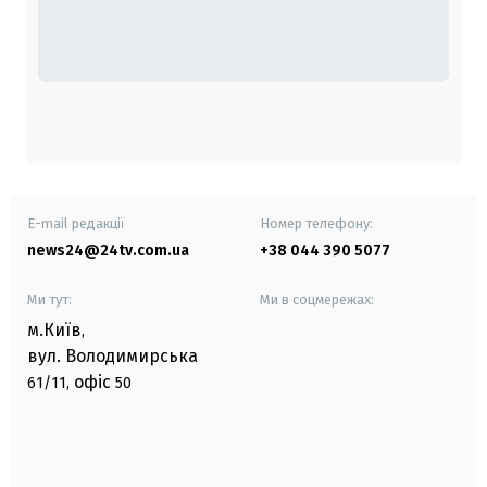
E-mail редакції
Номер телефону:
news24@24tv.com.ua
+38 044 390 5077
Ми тут:
Ми в соцмережах:
м.Київ
,
вул. Володимирська
офіс
61/11,
50