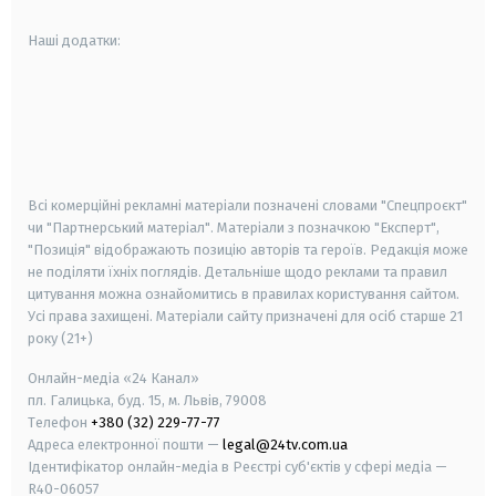
Наші додатки:
android
apple
smart tv
samsung smart tv
Всі комерційні рекламні матеріали позначені словами "Спецпроєкт"
чи "Партнерський матеріал". Матеріали з позначкою "Експерт",
"Позиція" відображають позицію авторів та героїв. Редакція може
не поділяти їхніх поглядів. Детальніше щодо реклами та правил
цитування можна ознайомитись в правилах користування сайтом.
Усі права захищені.
Матеріали сайту призначені для осіб старше
21
року (21+)
Онлайн-медіа «24 Канал»
пл. Галицька, буд. 15, м. Львів, 79008
Телефон
+380 (32) 229-77-77
Адреса електронної пошти —
legal@24tv.com.ua
Ідентифікатор онлайн-медіа в Реєстрі суб'єктів у сфері медіа —
R40-06057