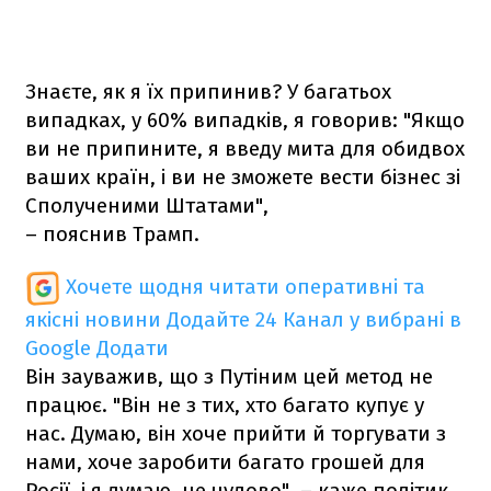
Знаєте, як я їх припинив? У багатьох
випадках, у 60% випадків, я говорив: "Якщо
ви не припините, я введу мита для обидвох
ваших країн, і ви не зможете вести бізнес зі
Сполученими Штатами",
– пояснив Трамп.
Хочете щодня читати оперативні та
якісні новини
Додайте 24 Канал у вибрані в
Google
Додати
Він зауважив, що з Путіним цей метод не
працює. "Він не з тих, хто багато купує у
нас. Думаю, він хоче прийти й торгувати з
нами, хоче заробити багато грошей для
Росії, і я думаю, це чудово", – каже політик.