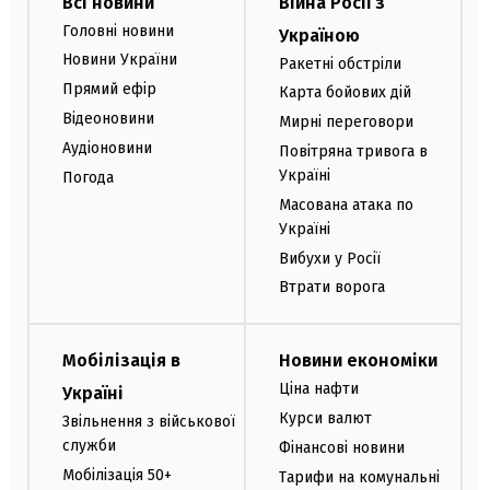
Всі новини
Війна Росії з
Головні новини
Україною
Новини України
Ракетні обстріли
Прямий ефір
Карта бойових дій
Відеоновини
Мирні переговори
Аудіоновини
Повітряна тривога в
Україні
Погода
Масована атака по
Україні
Вибухи у Росії
Втрати ворога
Мобілізація в
Новини економіки
Ціна нафти
Україні
Курси валют
Звільнення з військової
служби
Фінансові новини
Мобілізація 50+
Тарифи на комунальні