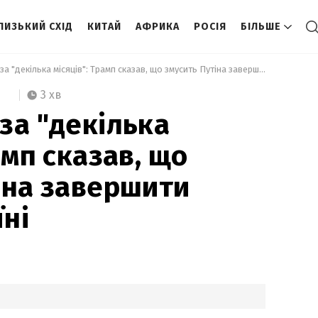
ЛИЗЬКИЙ СХІД
КИТАЙ
АФРИКА
РОСІЯ
БІЛЬШЕ
 Домовитися за "декілька місяців": Трамп сказав, що змусить Путіна завершити війну в Україні 
3 хв
за "декілька
амп сказав, що
іна завершити
їні