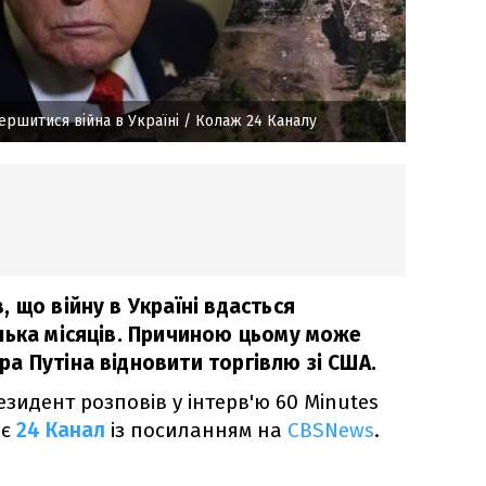
ершитися війна в Україні
/ Колаж 24 Каналу
 що війну в Україні вдасться
лька місяців. Причиною цьому може
а Путіна відновити торгівлю зі США.
зидент розповів у інтерв'ю 60 Minutes
яє
24 Канал
із посиланням на
CBSNews
.