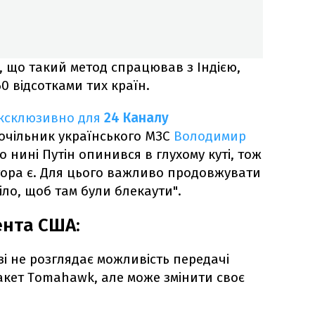
, що такий метод спрацював з Індією,
0 відсотками тих країн.
ксклюзивно для
24 Каналу
очільник українського МЗС
Володимир
о нині Путін опинився в глухому куті, тож
ора є. Для цього важливо продовжувати
ріло, щоб там були блекаути".
ента США:
і не розглядає можливість передачі
акет Tomahawk, але може змінити своє