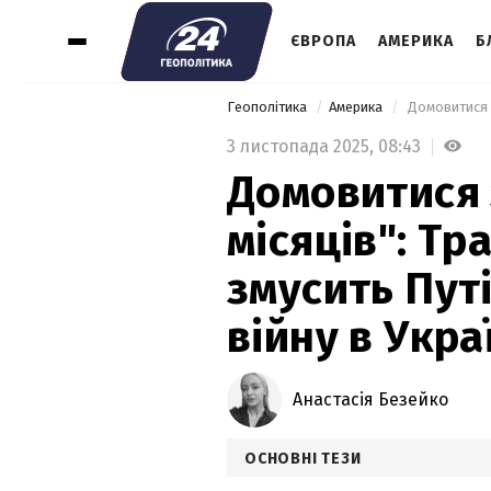
ЄВРОПА
АМЕРИКА
Б
Геополітика
Америка
3 листопада 2025,
08:43
Домовитися 
місяців": Тр
змусить Пут
війну в Укра
Анастасія Безейко
ОСНОВНІ ТЕЗИ