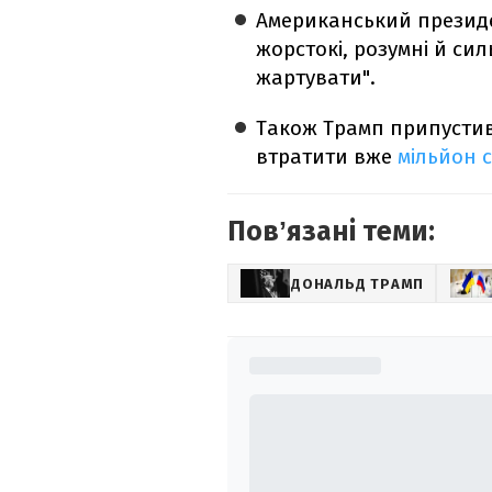
Американський президен
жорстокі, розумні й сил
жартувати".
Також Трамп припустив,
втратити вже
мільйон 
Повʼязані теми:
ДОНАЛЬД ТРАМП