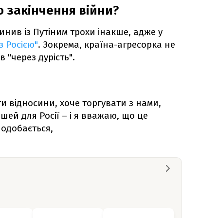
 закінчення війни?
инив із Путіним трохи інакше, адже у
з Росією"
. Зокрема, країна-агресорка не
 "через дурість".
и відносини, хоче торгувати з нами,
шей для Росії – і я вважаю, що це
подобається,