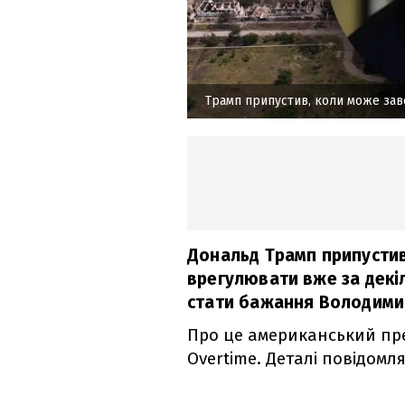
Трамп припустив, коли може зав
Дональд Трамп припустив,
врегулювати вже за декі
стати бажання Володимир
Про це американський пре
Overtime. Деталі повідомл