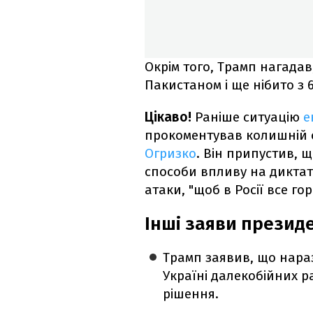
Окрім того, Трамп нагадав
Пакистаном і ще нібито з 6
Цікаво!
Раніше ситуацію
е
прокоментував колишній 
Огризко
. Він припустив, щ
способи впливу на диктат
атаки, "щоб в Росії все го
Інші заяви презид
Трамп заявив, що нараз
Україні далекобійних р
рішення.