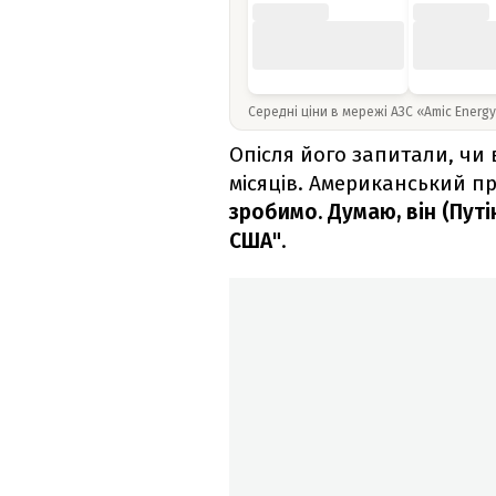
Середні ціни в мережі АЗС «Amic Energ
Опісля його запитали, чи 
місяців. Американський п
зробимо. Думаю, він (Путін
США"
.