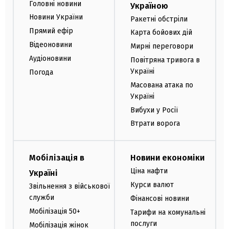
Головні новини
Україною
Новини України
Ракетні обстріли
Прямий ефір
Карта бойових дій
Відеоновини
Мирні переговори
Аудіоновини
Повітряна тривога в
Україні
Погода
Масована атака по
Україні
Вибухи у Росії
Втрати ворога
Мобілізація в
Новини економіки
Ціна нафти
Україні
Курси валют
Звільнення з військової
служби
Фінансові новини
Мобілізація 50+
Тарифи на комунальні
послуги
Мобілізація жінок