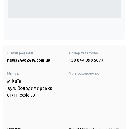
E-mail редакції
Номер телефону:
news24@24tv.com.ua
+38 044 390 5077
Ми тут:
Ми в соцмережах:
м.Київ
,
вул. Володимирська
офіс
61/11,
50
Про нас
Угода Користувача Спільноти