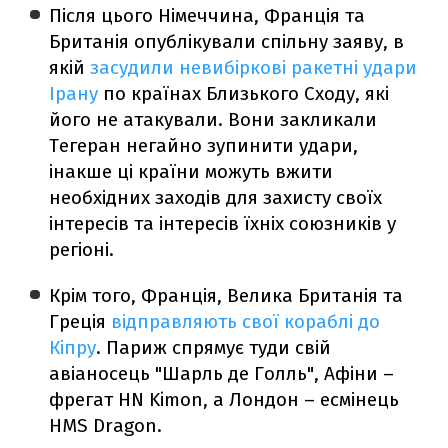
Після цього Німеччина, Франція та
Британія опублікували спільну заяву, в
якій
засудили невибіркові ракетні удари
Ірану
по країнах Близького Сходу, які
його не атакували. Вони закликали
Тегеран негайно зупинити удари,
інакше ці країни можуть вжити
необхідних заходів для захисту своїх
інтересів та інтересів їхніх союзників у
регіоні.
Крім того, Франція, Велика Британія та
Греція
відправляють свої кораблі до
Кіпру
. Париж спрямує туди свій
авіаносець "Шарль де Голль", Афіни –
фрегат HN Kimon, а Лондон – есмінець
HMS Dragon.