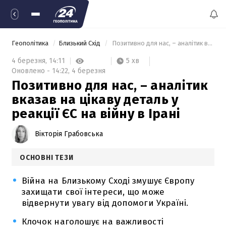
Геополітика
Близький Схід
 Позитивно для нас, – аналітик вказав на цікаву деталь у реакції ЄС на війну в Ірані 
5 хв
4 березня,
14:11
Оновлено -
14:22,
4 березня
Позитивно для нас, – аналітик
вказав на цікаву деталь у
реакції ЄС на війну в Ірані
Вікторія Грабовська
ОСНОВНІ ТЕЗИ
Війна на Близькому Сході змушує Європу
захищати свої інтереси, що може
відвернути увагу від допомоги Україні.
Клочок наголошує на важливості