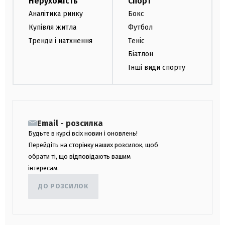
Нерухомість
Спорт
Аналітика ринку
Бокс
Купівля житла
Футбол
Тренди і натхнення
Теніс
Біатлон
Інші види спорту
Email - розсилка
Будьте в курсі всіх новин і оновлень!
Перейдіть на сторінку наших розсилок, щоб
обрати ті, що відповідають вашим
інтересам.
ДО РОЗСИЛОК