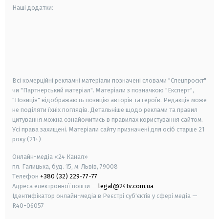
Наші додатки:
android
apple
smart tv
samsung smart tv
Всі комерційні рекламні матеріали позначені словами "Спецпроєкт"
чи "Партнерський матеріал". Матеріали з позначкою "Експерт",
"Позиція" відображають позицію авторів та героїв. Редакція може
не поділяти їхніх поглядів. Детальніше щодо реклами та правил
цитування можна ознайомитись в правилах користування сайтом.
Усі права захищені.
Матеріали сайту призначені для осіб старше
21
року (21+)
Онлайн-медіа «24 Канал»
пл. Галицька, буд. 15, м. Львів, 79008
Телефон
+380 (32) 229-77-77
Адреса електронної пошти —
legal@24tv.com.ua
Ідентифікатор онлайн-медіа в Реєстрі суб'єктів у сфері медіа —
R40-06057