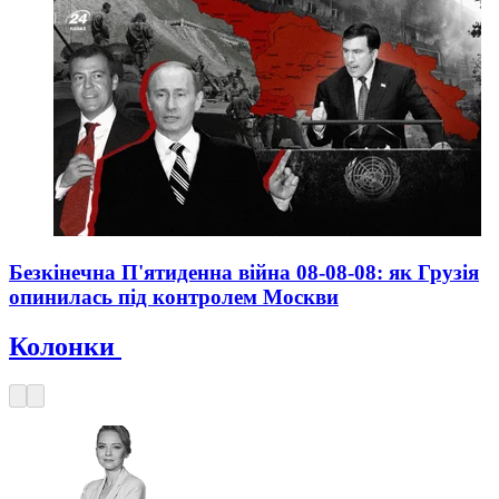
Безкінечна П'ятиденна війна 08-08-08: як Грузія
опинилась під контролем Москви
Колонки