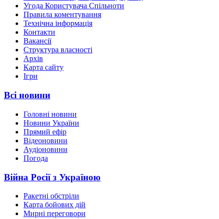
Угода Користувача Спільноти
Правила коментування
Технічна інформація
Контакти
Вакансії
Структура власності
Архів
Карта сайту
Ігри
Всі новини
Головні новини
Новини України
Прямий ефір
Відеоновини
Аудіоновини
Погода
Війна Росії з Україною
Ракетні обстріли
Карта бойових дій
Мирні переговори