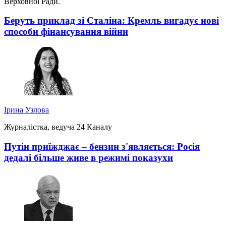
Верховної Ради.
Беруть приклад зі Сталіна: Кремль вигадує нові
способи фінансування війни
Ірина Узлова
Журналістка, ведуча 24 Каналу
Путін приїжджає – бензин з'являється: Росія
дедалі більше живе в режимі показухи