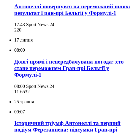
Антонеллі повернувся на переможний шлях:
результат Гран-прі Бельгії у Формулі-1
17:43
Sport News 24
220
17 липня
08:00
Довгі прямі і непередбачувана погода: хто
стане переможцем Гран-прі Бельгії у
Формулі-1
08:00
Sport News 24
11 653
2
25 травня
09:07
Історичний тріумф Антонеллі та перший
подіум Ферстаппена: підсумки Гран-прі