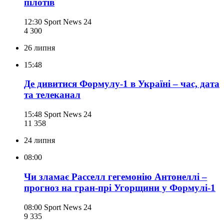
пілотів
12:30
Sport News 24
4 300
26 липня
15:48
Де дивитися Формулу-1 в Україні – час, дата
та телеканал
15:48
Sport News 24
11 358
24 липня
08:00
Чи зламає Расселл гегемонію Антонеллі –
прогноз на гран-прі Угорщини у Формулі-1
08:00
Sport News 24
9 335