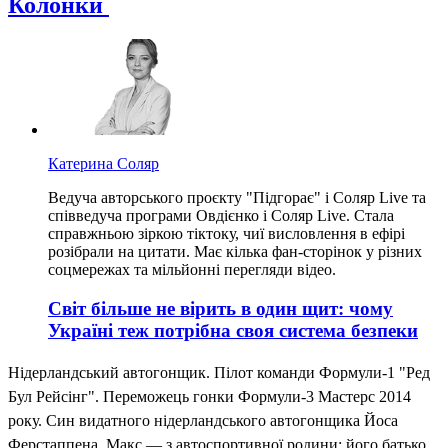
Колонки
Катерина Соляр
Ведуча авторського проєкту "Підгорає" і Соляр Live та
співведуча програми Овдієнко і Соляр Live. Стала
справжньою зіркою тіктоку, чиї висловлення в ефірі
розібрали на цитати. Має кілька фан-сторінок у різних
соцмережах та мільйонні перегляди відео.
Світ більше не вірить в один щит: чому
Україні теж потрібна своя система безпеки
Нідерландський автогонщик. Пілот команди Формули-1 "Ред
Бул Рейсінг". Переможець гонки Формули-3 Мастерс 2014
року. Син видатного нідерландського автогонщика Йоса
Ферстаппена. Макс — з автоспортивної родини: його батько