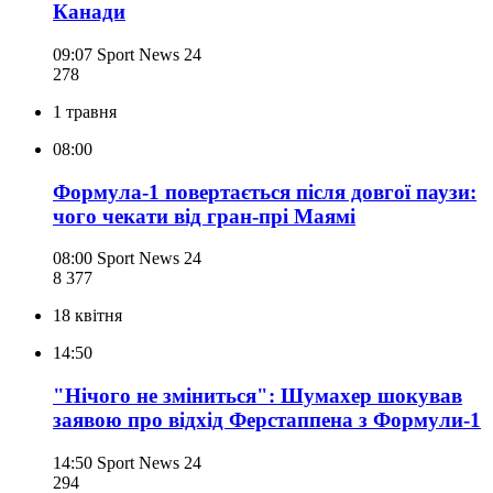
Канади
09:07
Sport News 24
278
1 травня
08:00
Формула-1 повертається після довгої паузи:
чого чекати від гран-прі Маямі
08:00
Sport News 24
8 377
18 квітня
14:50
"Нічого не зміниться": Шумахер шокував
заявою про відхід Ферстаппена з Формули-1
14:50
Sport News 24
294