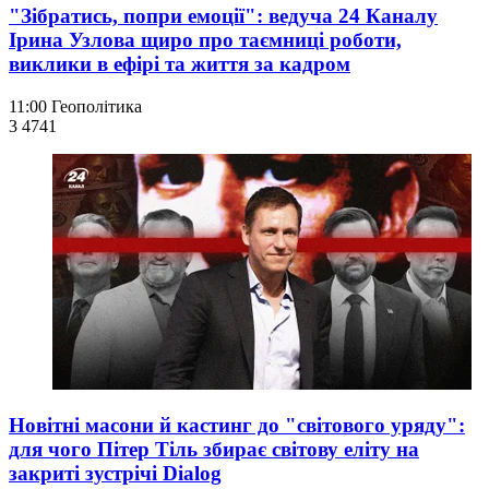
"Зібратись, попри емоції": ведуча 24 Каналу
Ірина Узлова щиро про таємниці роботи,
виклики в ефірі та життя за кадром
11:00
Геополітика
3 474
1
Новітні масони й кастинг до "світового уряду":
для чого Пітер Тіль збирає світову еліту на
закриті зустрічі Dialog