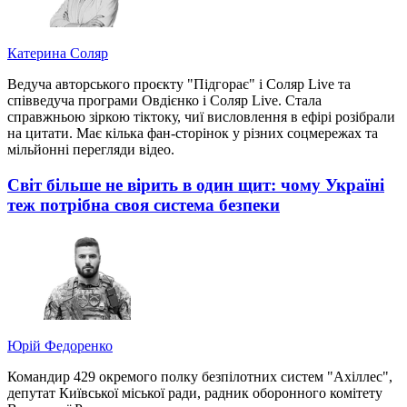
Катерина Соляр
Ведуча авторського проєкту "Підгорає" і Соляр Live та
співведуча програми Овдієнко і Соляр Live. Стала
справжньою зіркою тіктоку, чиї висловлення в ефірі розібрали
на цитати. Має кілька фан-сторінок у різних соцмережах та
мільйонні перегляди відео.
Світ більше не вірить в один щит: чому Україні
теж потрібна своя система безпеки
Юрій Федоренко
Командир 429 окремого полку безпілотних систем "Ахіллес",
депутат Київської міської ради, радник оборонного комітету