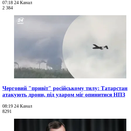
07:18
24 Канал
2 384
Черговий "привіт" російському тилу: Татарстан
атакують дрони, під ударом міг опинитися НПЗ
08:19
24 Канал
829
1