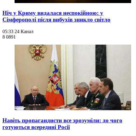
Ніч у Криму видалася неспокійною: у
Сімферополі після вибухів зникло світло
05:33
24 Канал
8 089
1
Навіть пропагандисти все зрозуміли: до чого
готуються всередині Росії