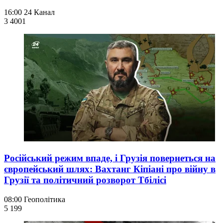
16:00
24 Канал
3 400
1
Російський режим впаде, і Грузія повернеться на
європейський шлях: Вахтанг Кіпіані про війну в
Грузії та політичний розворот Тбілісі
08:00
Геополітика
5 199