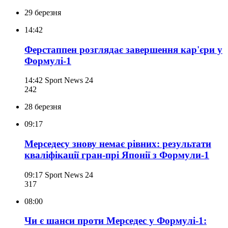
29 березня
14:42
Ферстаппен розглядає завершення кар'єри у
Формулі-1
14:42
Sport News 24
242
28 березня
09:17
Мерседесу знову немає рівних: результати
кваліфікації гран-прі Японії з Формули-1
09:17
Sport News 24
317
08:00
Чи є шанси проти Мерседес у Формулі-1: