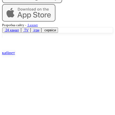
Розробка сайту
-
Luxnet
24 канал
TV
ігри
сервіси
кабінет