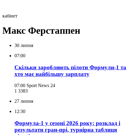
кабінет
Макс Ферстаппен
30 липня
07:00
Скільки заробляють пілоти Формули-1 та
хто має найбільшу зарплату
07:00
Sport News 24
1 338
3
27 липня
12:30
Формула-1 у сезоні 2026 року: розклад і
результати гран-прі, турнірна таблиця