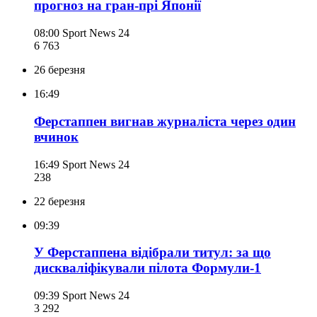
прогноз на гран-прі Японії
08:00
Sport News 24
6 763
26 березня
16:49
Ферстаппен вигнав журналіста через один
вчинок
16:49
Sport News 24
238
22 березня
09:39
У Ферстаппена відібрали титул: за що
дискваліфікували пілота Формули-1
09:39
Sport News 24
3 292