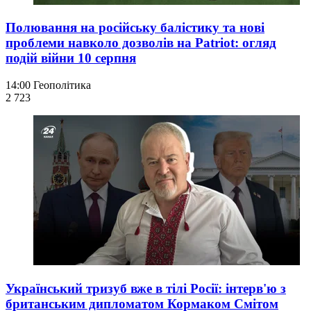
Полювання на російську балістику та нові
проблеми навколо дозволів на Patriot: огляд
подій війни 10 серпня
14:00
Геополітика
2 723
Український тризуб вже в тілі Росії: інтерв'ю з
британським дипломатом Кормаком Смітом