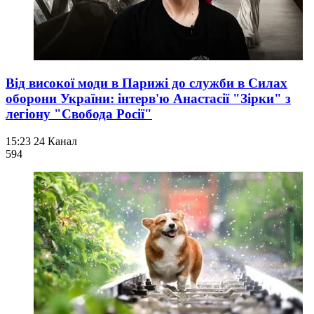
Від високої моди в Парижі до служби в Силах
оборони України: інтерв'ю Анастасії "Зірки" з
легіону "Свобода Росії"
15:23
24 Канал
594