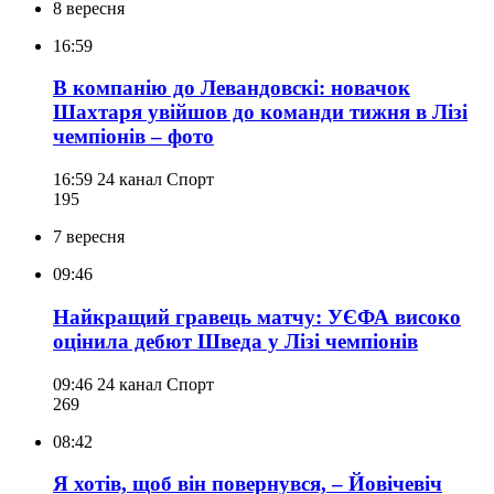
8 вересня
16:59
В компанію до Левандовскі: новачок
Шахтаря увійшов до команди тижня в Лізі
чемпіонів – фото
16:59
24 канал Спорт
195
7 вересня
09:46
Найкращий гравець матчу: УЄФА високо
оцінила дебют Шведа у Лізі чемпіонів
09:46
24 канал Спорт
269
08:42
Я хотів, щоб він повернувся, – Йовічевіч