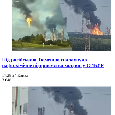
Під російською Тюменню спалахнуло
нафтохімічне підприємство холдингу СИБУР
17:28
24 Канал
3 648