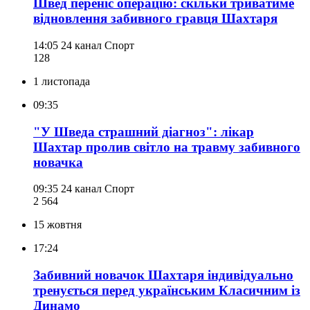
Швед переніс операцію: скільки триватиме
відновлення забивного гравця Шахтаря
14:05
24 канал Спорт
128
1 листопада
09:35
"У Шведа страшний діагноз": лікар
Шахтар пролив світло на травму забивного
новачка
09:35
24 канал Спорт
2 564
15 жовтня
17:24
Забивний новачок Шахтаря індивідуально
тренується перед українським Класичним із
Динамо