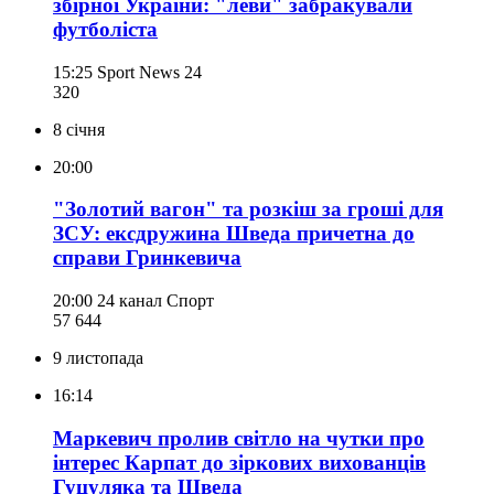
збірної України: "леви" забракували
футболіста
15:25
Sport News 24
320
8 січня
20:00
"Золотий вагон" та розкіш за гроші для
ЗСУ: ексдружина Шведа причетна до
справи Гринкевича
20:00
24 канал Спорт
57 644
9 листопада
16:14
Маркевич пролив світло на чутки про
інтерес Карпат до зіркових вихованців
Гуцуляка та Шведа