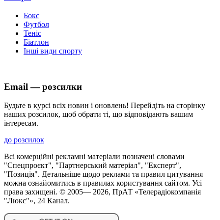
Бокс
Футбол
Теніс
Біатлон
Інші види спорту
Email — розсилки
Будьте в курсі всіх новин і оновлень! Перейдіть на сторінку
наших розсилок, щоб обрати ті, що відповідають вашим
інтересам.
до розсилок
Всі комерційні рекламні матеріали позначені словами
"Спецпроєкт", "Партнерський матеріал", "Експерт",
"Позиція". Детальніше щодо реклами та правил цитування
можна ознайомитись в правилах користування сайтом. Усі
права захищені. © 2005—
2026
, ПрАТ «Телерадіокомпанія
"Люкс"», 24 Канал.