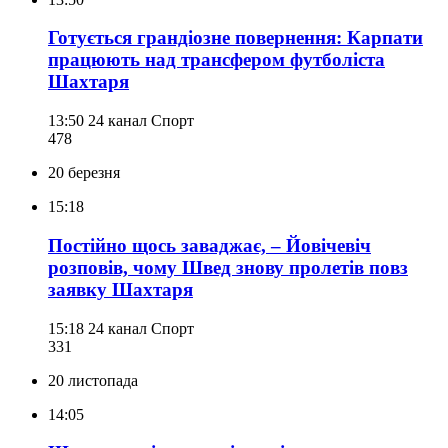
Готується грандіозне повернення: Карпати
працюють над трансфером футболіста
Шахтаря
13:50
24 канал Спорт
478
20 березня
15:18
Постійно щось заваджає, – Йовічевіч
розповів, чому Швед знову пролетів повз
заявку Шахтаря
15:18
24 канал Спорт
331
20 листопада
14:05