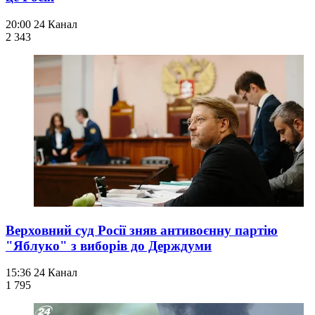
20:00
24 Канал
2 343
Верховний суд Росії зняв антивоєнну партію
"Яблуко" з виборів до Держдуми
15:36
24 Канал
1 795