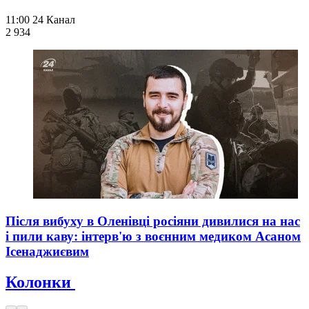
11:00
24 Канал
2 934
Після вибуху в Оленівці росіяни дивилися на нас
і пили каву: інтерв'ю з воєнним медиком Асаном
Ісенаджиєвим
Колонки