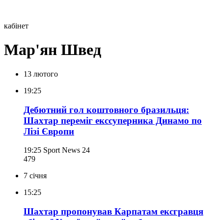
кабінет
Мар'ян Швед
13 лютого
19:25
Дебютний гол коштовного бразильця:
Шахтар переміг екссуперника Динамо по
Лізі Європи
19:25
Sport News 24
479
7 січня
15:25
Шахтар пропонував Карпатам ексгравця