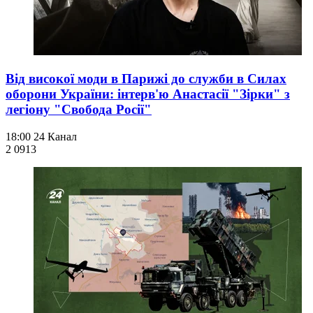
Від високої моди в Парижі до служби в Силах
оборони України: інтерв'ю Анастасії "Зірки" з
легіону "Свобода Росії"
18:00
24 Канал
2 091
3