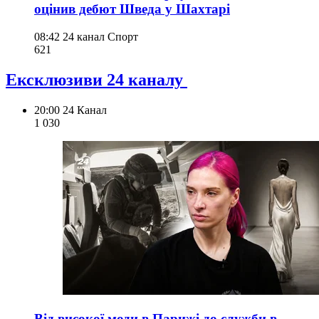
оцінив дебют Шведа у Шахтарі
08:42
24 канал Спорт
621
Ексклюзиви 24 каналу
20:00
24 Канал
1 030
Від високої моди в Парижі до служби в