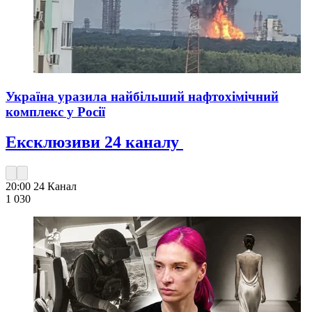
Україна уразила найбільший нафтохімічний
комплекс у Росії
Ексклюзиви 24 каналу
20:00
24 Канал
1 030