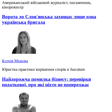
Американський військовий журналіст, письменник,
кінорежисер
Ворота до Слов'янська захищає лише одна
українська бригада
Ксенія Межова
Юристка практики вирішення спорів в Juscutum
Найдорожча помилка бізнесу: перевірки
податкової, про які ніхто не попереджає