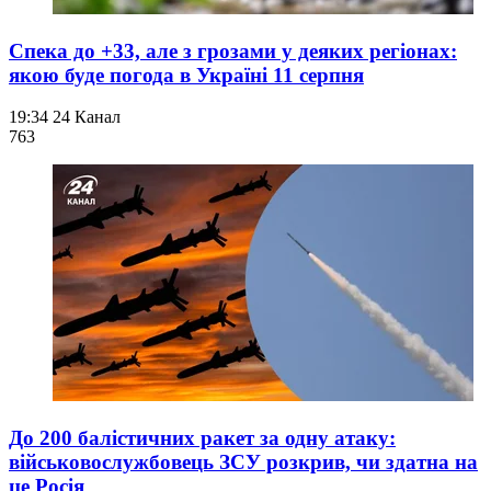
Спека до +33, але з грозами у деяких регіонах:
якою буде погода в Україні 11 серпня
19:34
24 Канал
763
До 200 балістичних ракет за одну атаку:
військовослужбовець ЗСУ розкрив, чи здатна на
це Росія