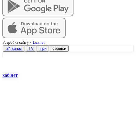
Розробка сайту
-
Luxnet
24 канал
TV
ігри
сервіси
кабінет