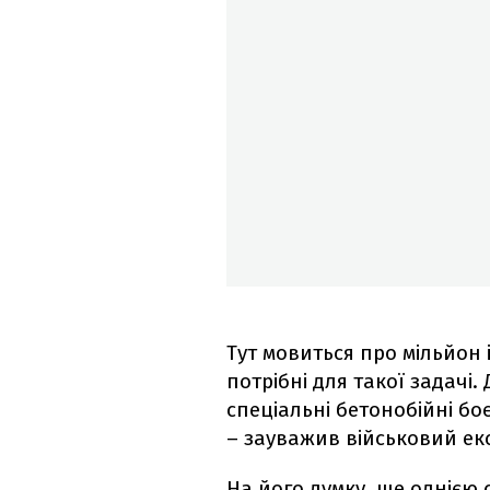
Тут мовиться про мільйон 
потрібні для такої задачі.
спеціальні бетонобійні бо
– зауважив військовий ек
На його думку, ще однією