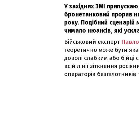
У західних ЗМІ припускаю
бронетанковий прорив на
року. Подібний сценарій 
чимало нюансів, які уск
Військовий експерт
Павло
теоретично може бути якас
доволі слабким або бійці 
всій лінії зіткнення росія
операторів безпілотників 