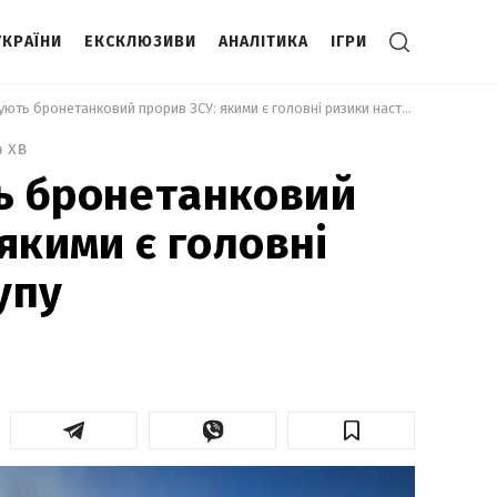
УКРАЇНИ
ЕКСКЛЮЗИВИ
АНАЛІТИКА
ІГРИ
 Прогнозують бронетанковий прорив ЗСУ: якими є головні ризики наступу 
4 хв
ь бронетанковий
якими є головні
упу