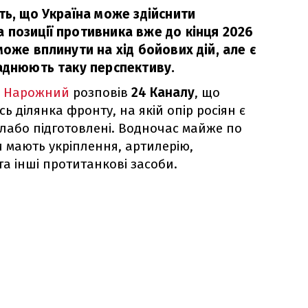
ть, що Україна може здійснити
 позиції противника вже до кінця 2026
може вплинути на хід бойових дій, але є
ладнюють таку перспективу.
 Нарожний
розповів
24 Каналу
, що
ь ділянка фронту, на якій опір росіян є
слабо підготовлені. Водночас майже по
ни мають укріплення, артилерію,
та інші протитанкові засоби.