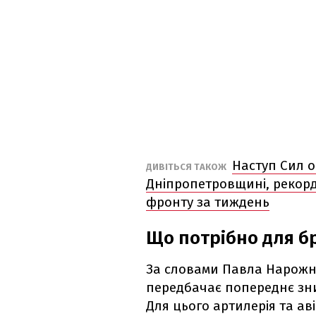
Наступ Сил 
ДИВІТЬСЯ ТАКОЖ
Дніпропетровщині, рекордн
фронту за тиждень
Що потрібно для б
За словами Павла Нарожн
передбачає попереднє зн
Для цього артилерія та ав