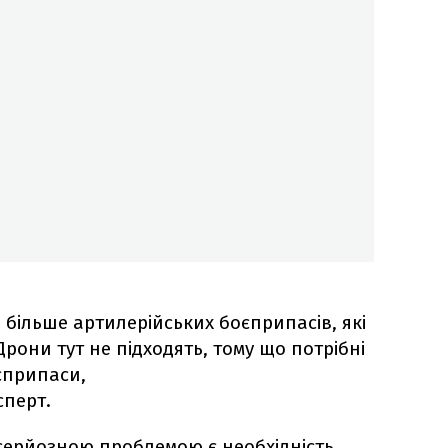
і більше артилерійських боєприпасів, які
 Дрони тут не підходять, тому що потрібні
єприпаси,
сперт.
 серйозною проблемою є необхідність