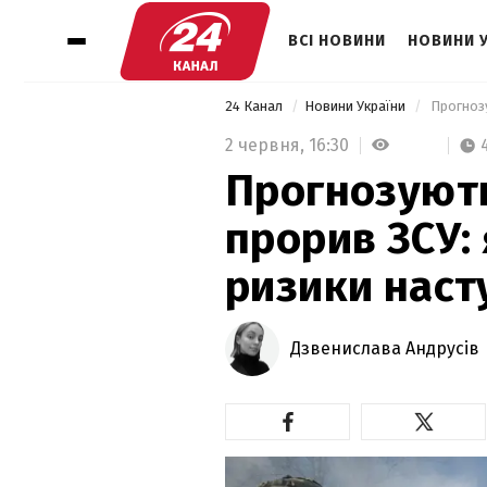
ВСІ НОВИНИ
НОВИНИ 
24 Канал
Новини України
2 червня,
16:30
Прогнозуют
прорив ЗСУ: 
ризики наст
Дзвенислава Андрусів