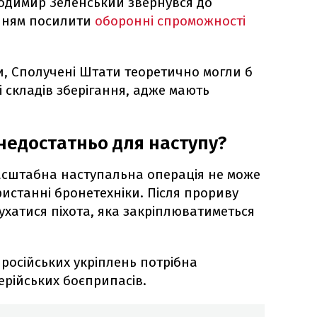
димир Зеленський звернувся до
нням посилити
оборонні спроможності
и, Сполучені Штати теоретично могли б
і складів зберігання, адже мають
недостатньо для наступу?
сштабна наступальна операція не може
истанні бронетехніки. Після прориву
ухатися піхота, яка закріплюватиметься
 російських укріплень потрібна
ерійських боєприпасів.