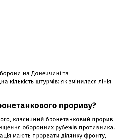
оборони на Донеччині та
а кількість штурмів: як змінилася лінія
ронетанкового прориву?
ого, класичний бронетанковий прорив
ищення оборонних рубежів противника.
іація мають прорвати ділянку фронту,