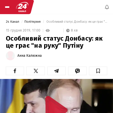
24 Канал
Політкухня
 Особливий статус Донбасу: як це грає "на руку" Путіну 
8 хв
15 грудня 2019,
17:00
Особливий статус Донбасу: як
це грає "на руку" Путіну
Анна Калюжна