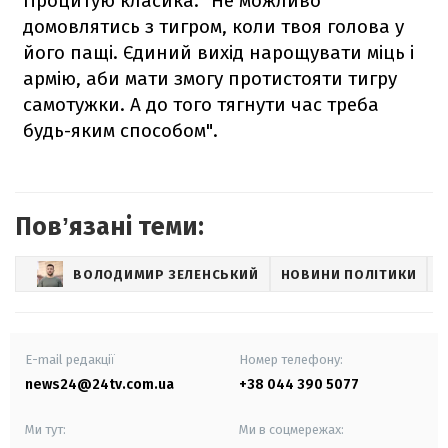
Процитую класика: "Не можливо
домовлятись з тигром, коли твоя голова у
його пащі. Єдиний вихід нарощувати міць і
армію, аби мати змогу протистояти тигру
самотужки. А до того тягнути час треба
будь-яким способом".
Повʼязані теми:
ВОЛОДИМИР ЗЕЛЕНСЬКИЙ
НОВИНИ ПОЛІТИКИ
E-mail редакції
Номер телефону:
news24@24tv.com.ua
+38 044 390 5077
Ми тут:
Ми в соцмережах: