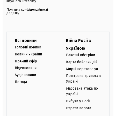
штучного інтелекту
Політика конфіденційності
додатку
Всі новини
Війна Росії з
Головні новини
Україною
Новини України
Ракетні обстріли
Прямий ефір
Карта бойових дій
Відеоновини
Мирні переговори
Аудіоновини
Повітряна тривога в
Україні
Погода
Масована атака по
Україні
Вибухи у Росії
Втрати ворога