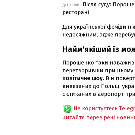
Після суду: Пороше
ДО ТЕМИ
ресторані
Для української феміди п'
недосяжним, адже перебу
Найм'якіший із мо
Порошенко таки наважився
перетворивши при цьому 
політичне шоу
. Він повер
вивезених до Польщі украї
скликаних в аеропорт пр
Не користуєтесь Teleg
читайте перевірені новин