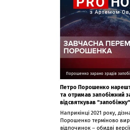
Порошенко зарано зрадів запоб
Петро Порошенко нарешті
та отримав запобіжний за
відсвяткував "запобіжку"
Наприкінці 2021 року, діз
Порошенко терміново виру
відпочинок – обидві версі