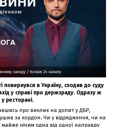
іжному заходу
/ Колаж 24 каналу
 повернувся в Україну, сходив до суду
хід у справі про держзраду. Одразу ж
 у ресторані.
навшись про виклик на допит у ДБР,
шив за кордон. Чи у відрядження, чи на
ї майже нічим одна від одної направду