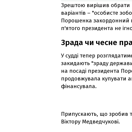
Зрештою вирішив обрати 
варіантів – "особисте зобо
Порошенка закордонний п
п'ятого президента не ігн
Зрада чи чесне пр
У судді тепер розглядатим
закидають "зраду держав
на посаді президента Пор
продовжувала купувати ан
фінансувала.
Припускають, що зробив 
Віктору Медведчукові.