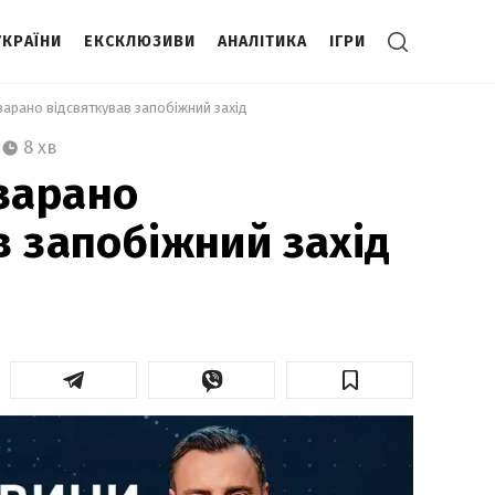
УКРАЇНИ
ЕКСКЛЮЗИВИ
АНАЛІТИКА
ІГРИ
арано відсвяткував запобіжний захід 
8 хв
зарано
в запобіжний захід