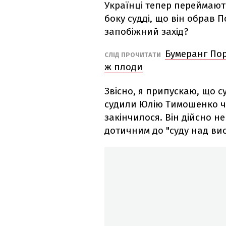
Українці тепер переймають
боку судді, що він обрав
запобіжний захід?
Бумеранг Пор
СЛІД ПРОЧИТАТИ
ж плоди
Звісно, я припускаю, що су
судили Юлію Тимошенко чи
закінчилося. Він дійсно 
дотичним до "суду над ви