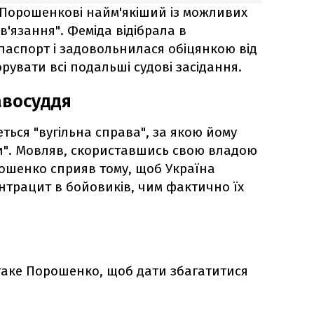
Порошенкові найм'якіший із можливих
в'язання". Феміда відібрала в
аспорт і задовольнилася обіцянкою від
орувати всі подальші судові засідання.
авосуддя
еться "вугільна справа", за якою йому
и". Мовляв, скориставшись свою владою
ошенко сприяв тому, щоб Україна
трацит в бойовиків, чим фактично їх
таке Порошенко, щоб дати збагатитися