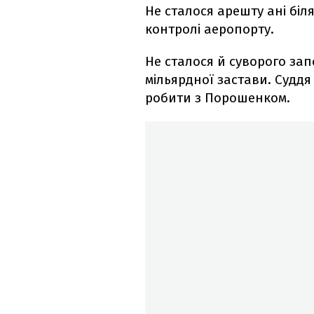
Не сталося арешту ані біл
контролі аеропорту.
Не сталося й суворого зап
мільярдної застави. Суддя
робити з Порошенком.