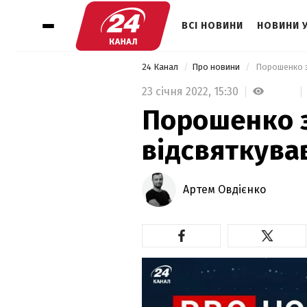
ВСІ НОВИНИ
НОВИНИ 
24 Канал
Про новини
 Порошенко з
23 січня 2022,
15:30
Порошенко 
відсвяткува
Артем Овдієнко