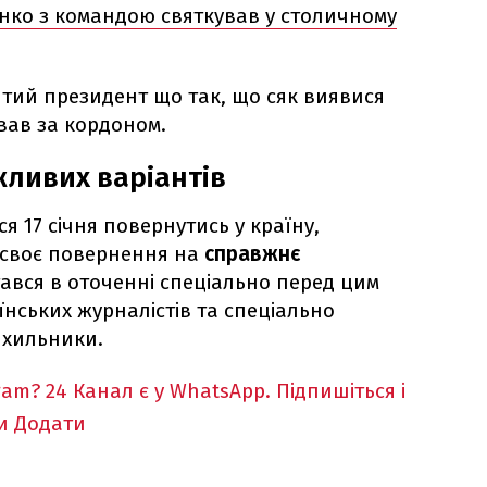
нко з командою святкував у столичному
ятий президент що так, що сяк виявися
вав за кордоном.
жливих варіантів
 17 січня повернутись у країну,
своє повернення на
справжнє
тався в оточенні спеціально перед цим
нських журналістів та спеціально
ихильники.
ram?
24 Канал є у WhatsApp. Підпишіться і
и
Додати