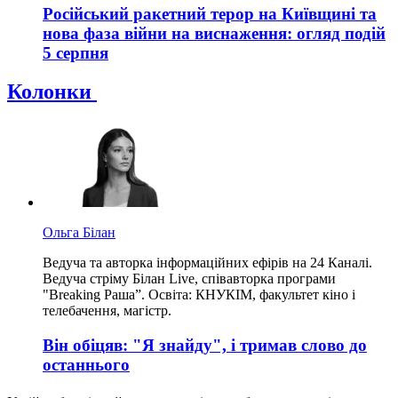
Російський ракетний терор на Київщині та
нова фаза війни на виснаження: огляд подій
5 серпня
Колонки
Ольга Білан
Ведуча та авторка інформаційних ефірів на 24 Каналі.
Ведуча стріму Білан Live, співавторка програми
"Breaking Раша”. Освіта: КНУКІМ, факультет кіно і
телебачення, магістр.
Він обіцяв: "Я знайду", і тримав слово до
останнього