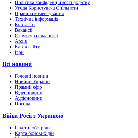
Політика конфіденційності додатку
Угода Користувача Спільноти
Правила коментування
Технічна інформація
Контакти
Вакансії
Структура власності
Архів
Карта сайту
Ігри
Всі новини
Головні новини
Новини України
Прямий ефір
Відеоновини
Аудіоновини
Погода
Війна Росії з Україною
Ракетні обстріли
Карта бойових дій