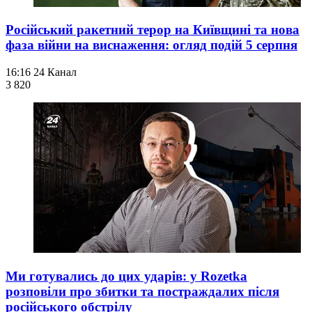
Російський ракетний терор на Київщині та нова
фаза війни на виснаження: огляд подій 5 серпня
16:16
24 Канал
3 820
Ми готувались до цих ударів: у Rozetka
розповіли про збитки та постраждалих після
російського обстрілу