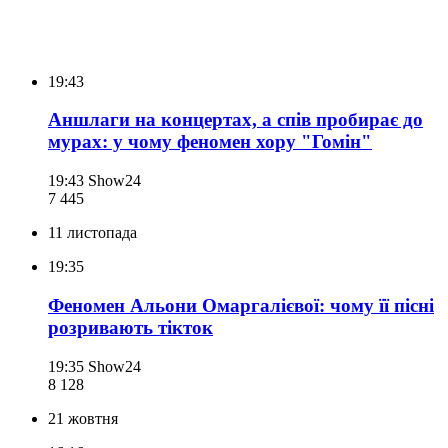
19:43
Аншлаги на концертах, а спів пробирає до
мурах: у чому феномен хору "Гомін"
19:43
Show24
7 445
11 листопада
19:35
Феномен Альони Омаргалієвої: чому її пісні
розривають тікток
19:35
Show24
8 128
21 жовтня