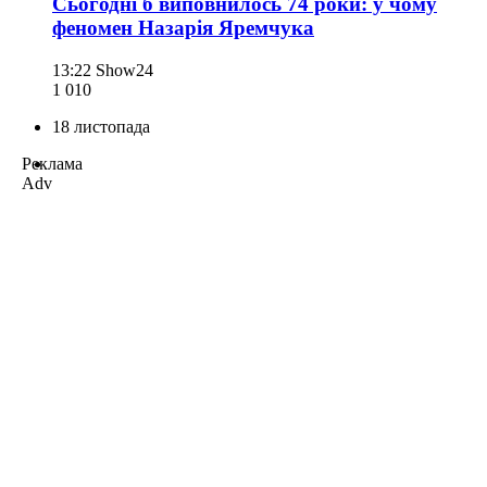
Сьогодні б виповнилось 74 роки: у чому
феномен Назарія Яремчука
13:22
Show24
1 010
18 листопада
Реклама
Adv