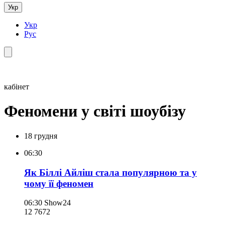
Укр
Укр
Рус
кабінет
Феномени у світі шоубізу
18 грудня
06:30
Як Біллі Айліш стала популярною та у
чому її феномен
06:30
Show24
12 767
2