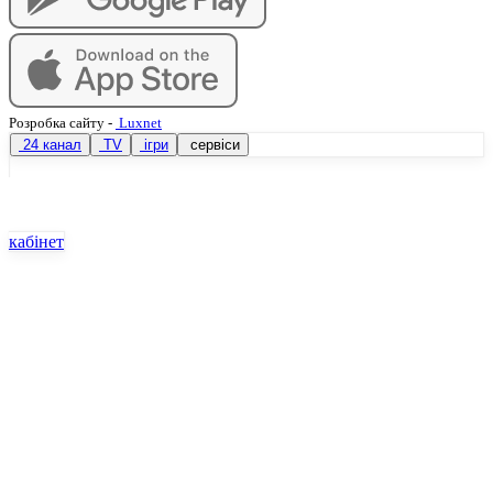
Розробка сайту
-
Luxnet
24 канал
TV
ігри
сервіси
кабінет