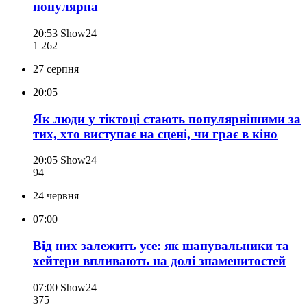
популярна
20:53
Show24
1 262
27 серпня
20:05
Як люди у тіктоці стають популярнішими за
тих, хто виступає на сцені, чи грає в кіно
20:05
Show24
94
24 червня
07:00
Від них залежить усе: як шанувальники та
хейтери впливають на долі знаменитостей
07:00
Show24
375