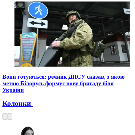
Вони готуються: речник ДПСУ сказав, з якою
метою Білорусь формує нову бригаду біля
України
Колонки