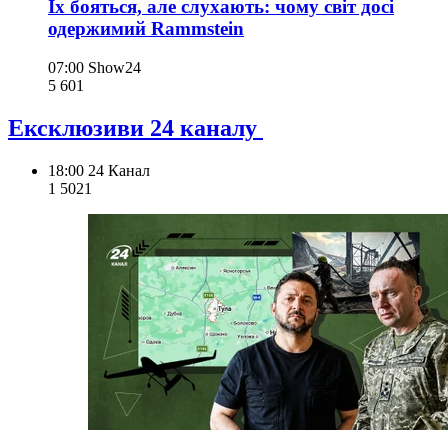
Їх бояться, але слухають: чому світ досі
одержимий Rammstein
07:00
Show24
5 601
Ексклюзиви 24 каналу
18:00
24 Канал
1 502
1