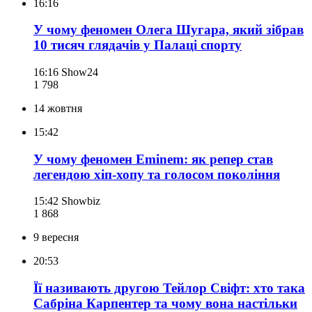
16:16
У чому феномен Олега Шугара, який зібрав
10 тисяч глядачів у Палаці спорту
16:16
Show24
1 798
14 жовтня
15:42
У чому феномен Eminem: як репер став
легендою хіп-хопу та голосом покоління
15:42
Showbiz
1 868
9 вересня
20:53
Її називають другою Тейлор Свіфт: хто така
Сабріна Карпентер та чому вона настільки