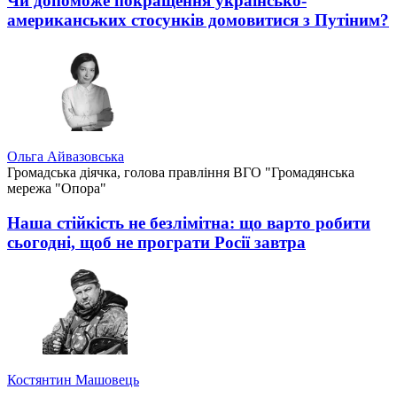
Чи допоможе покращення українсько-
американських стосунків домовитися з Путіним?
Ольга Айвазовська
Громадська діячка, голова правління ВГО "Громадянська
мережа "Опора"
Наша стійкість не безлімітна: що варто робити
сьогодні, щоб не програти Росії завтра
Костянтин Машовець