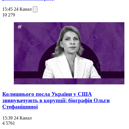
15:45
24 Канал
10 279
Колишнього посла України у США
звинувачують в корупції: біографія Ольги
Стефанішиної
15:39
24 Канал
4 576
1