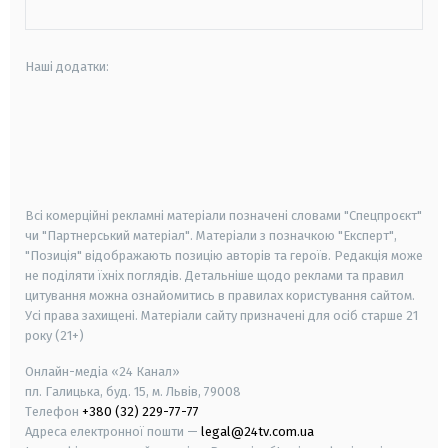
Наші додатки:
android
apple
smart tv
samsung smart tv
Всі комерційні рекламні матеріали позначені словами "Спецпроєкт"
чи "Партнерський матеріал". Матеріали з позначкою "Експерт",
"Позиція" відображають позицію авторів та героїв. Редакція може
не поділяти їхніх поглядів. Детальніше щодо реклами та правил
цитування можна ознайомитись в правилах користування сайтом.
Усі права захищені.
Матеріали сайту призначені для осіб старше
21
року (21+)
Онлайн-медіа «24 Канал»
пл. Галицька, буд. 15, м. Львів, 79008
Телефон
+380 (32) 229-77-77
Адреса електронної пошти —
legal@24tv.com.ua