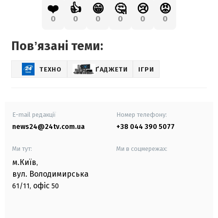
❤️
👍
😁
🤔
😢
😡
0
0
0
0
0
0
Повʼязані теми:
ТЕХНО
ҐАДЖЕТИ
ІГРИ
E-mail редакції
Номер телефону:
news24@24tv.com.ua
+38 044 390 5077
Ми тут:
Ми в соцмережах:
м.Київ
,
вул. Володимирська
офіс
61/11,
50