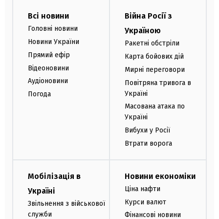
Всі новини
Війна Росії з
Головні новини
Україною
Новини України
Ракетні обстріли
Прямий ефір
Карта бойових дій
Відеоновини
Мирні переговори
Аудіоновини
Повітряна тривога в
Україні
Погода
Масована атака по
Україні
Вибухи у Росії
Втрати ворога
Мобілізація в
Новини економіки
Ціна нафти
Україні
Курси валют
Звільнення з військової
служби
Фінансові новини