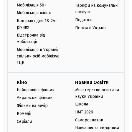
Мобілізація 50+
Тарифи на комунальні
послуги
Мобілізація жінок
Податки
Контракт для 18-24-
річних
Пенсія в Україні
Відстрочка від
мобілізації
Мобілізація в Україні:
скільки осіб мобілізує
ТЦК
Кіно
Новини Освіти
Найцікавіші фільми
Міністерство освіти та
науки України
Українські фільми
Школа
Фільми на вечір
НМТ 2026
Комедії
Саморозвиток
Серіали
Навчання за кордоном