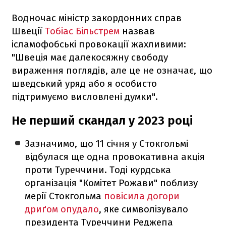
Водночас міністр закордонних справ
Швеції
Тобіас Більстрем
назвав
ісламофобські провокації жахливими:
"Швеція має далекосяжну свободу
вираження поглядів, але це не означає, що
шведський уряд або я особисто
підтримуємо висловлені думки".
Не перший скандал у 2023 році
Зазначимо, що 11 січня у Стокгольмі
відбулася ще одна провокативна акція
проти Туреччини. Тоді курдська
організація "Комітет Рожави" поблизу
мерії Стокгольма
повісила догори
дриґом опудало
, яке символізувало
президента Туреччини Реджепа