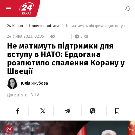
24 Канал
Новини політики
 Не матимуть підтримки для вступу в НАТО: Ердогана розлютило спалення Корану у Швеції 
3 хв
24 січня 2023,
02:35
Не матимуть підтримки для
вступу в НАТО: Ердогана
розлютило спалення Корану у
Швеції
Юлія Якубова
Джерело:
NTV