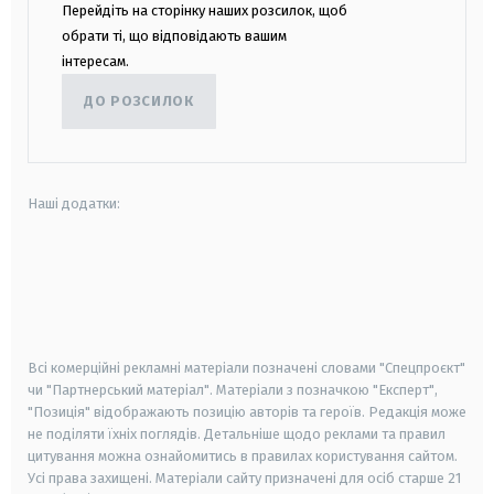
Перейдіть на сторінку наших розсилок, щоб
обрати ті, що відповідають вашим
інтересам.
ДО РОЗСИЛОК
Наші додатки:
android
apple
smart tv
samsung smart tv
Всі комерційні рекламні матеріали позначені словами "Спецпроєкт"
чи "Партнерський матеріал". Матеріали з позначкою "Експерт",
"Позиція" відображають позицію авторів та героїв. Редакція може
не поділяти їхніх поглядів. Детальніше щодо реклами та правил
цитування можна ознайомитись в правилах користування сайтом.
Усі права захищені.
Матеріали сайту призначені для осіб старше
21