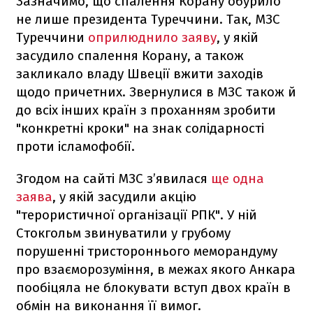
Зазначимо, що спалення Корану обурило
не лише президента Туреччини. Так, МЗС
Туреччини
оприлюднило заяву
, у якій
засудило спалення Корану, а також
закликало владу Швеції вжити заходів
щодо причетних. Звернулися в МЗС також й
до всіх інших країн з проханням зробити
"конкретні кроки" на знак солідарності
проти ісламофобії.
Згодом на сайті МЗС з’явилася
ще одна
заява
, у якій засудили акцію
"терористичної організації РПК". У ній
Стокгольм звинуватили у грубому
порушенні тристороннього меморандуму
про взаєморозуміння, в межах якого Анкара
пообіцяла не блокувати вступ двох країн в
обмін на виконання її вимог.