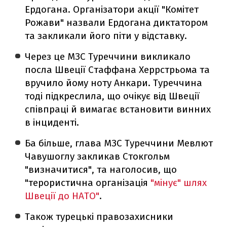
Ердогана. Організатори акції "Комітет
Рожави" назвали Ердогана диктатором
та закликали його піти у відставку.
Через це МЗС Туреччини викликало
посла Швеції Стаффана Херрстрьома та
вручило йому ноту Анкари. Туреччина
тоді підкреслила, що очікує від Швеції
співпраці й вимагає встановити винних
в інциденті.
Ба більше, глава МЗС Туреччини Мевлют
Чавушоглу закликав Стокгольм
"визначитися", та наголосив, що
"терористична організація
"мінує" шлях
Швеції до НАТО"
.
Також турецькі правозахисники