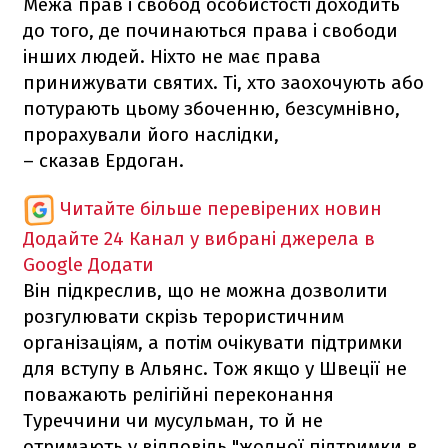
Межа прав і свобод особистості доходить
до того, де починаються права і свободи
інших людей. Ніхто не має права
принижувати святих. Ті, хто заохочують або
потурають цьому збоченню, безсумнівно,
прорахували його наслідки,
– сказав Ердоган.
Читайте більше перевірених новин
Додайте 24 Канал у вибрані джерела в
Google
Додати
Він підкреслив, що не можна дозволити
розгулювати скрізь терористичним
організаціям, а потім очікувати підтримки
для вступу в Альянс. Тож якщо у Швеції не
поважають релігійні переконання
Туреччини чи мусульман, то й не
отримають у відповідь "жодної підтримки в