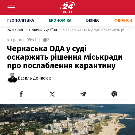
ГЕОПОЛІТИКА
ЕКОНОМІКА
БІЗНЕС
ФІНАНСИ
24 Канал
Новини України
Черкаська ОДА у суді оскаржить рішення міськради про послаблення карантину
4 травня,
05:47
2
Черкаська ОДА у суді
оскаржить рішення міськради
про послаблення карантину
Василь Денисюк