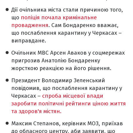
Дії очільника міста стали причиною того,
що
поліція почала кримінальне
провадження
. Сам Бондаренко вважає,
що послаблення карантину у Черкасах –
виправдане.
Очільник МВС Арсен Аваков у соцмережах
пригрозив Анатолію Бондаренку
жорсткою реакцією на його рішення.
Президент Володимир Зеленський
повідомив, що послаблення карантину у
Черкасах –
спроба місцевої влади
заробити політичні рейтинги ціною життя
та здоров'я містян.
Максим Степанов, керівник МОЗ, приїхав
до обласного центру, аби заявити, що