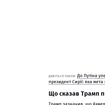
До Путіна уп
ДИВІТЬСЯ ТАКОЖ
президент Сирії: яка мета
Що сказав Трамп п
Трамп зазначив, що Ахмед