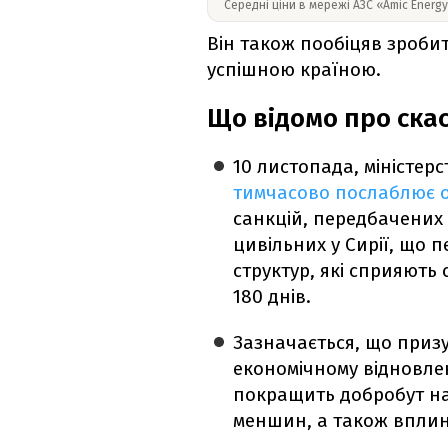
Середні ціни в мережі АЗС «Amic Energ
Він також пообіцяв зроби
успішною країною.
Що відомо про скас
10 листопада, міністер
тимчасово послаблює о
санкцій, передбачених 
цивільних у Сирії, що 
структур, які сприяють
180 днів.
Зазначається, що приз
економічному відновлен
покращить добробут нас
меншин, а також вплин