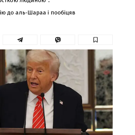
орсткою людиною".
ю до аль-Шараа і пообіцяв