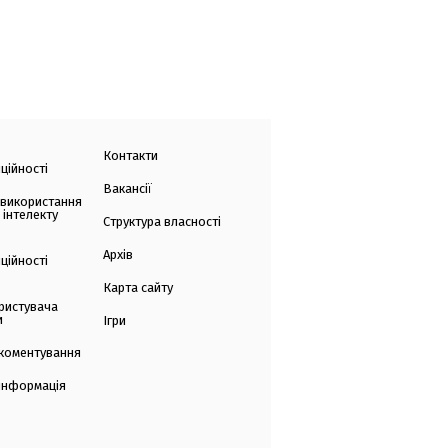
Контакти
ційності
Вакансії
 використання
 інтелекту
Структура власності
Архів
ційності
Карта сайту
ристувача
и
Ігри
коментування
 інформація