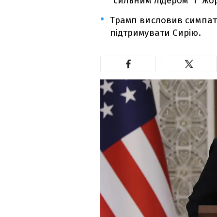
"сильним лідером" і "ж
Трамп висловив симпаті
підтримувати Сирію.