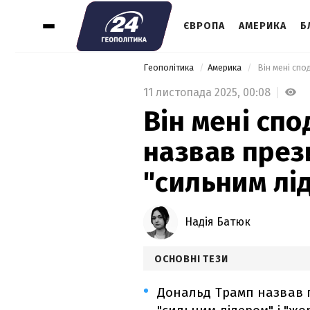
ЄВРОПА
АМЕРИКА
Б
Геополітика
Америка
 Він мені сп
11 листопада 2025,
00:08
Він мені спо
назвав през
"сильним лі
Надія Батюк
ОСНОВНІ ТЕЗИ
Дональд Трамп назвав 