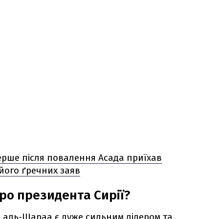
ерше після повалення Асада приїхав
 його ґречних заяв
ро президента Сирії?
 аль-Шараа є дуже сильним лідером та