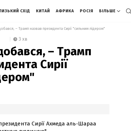
ЛИЗЬКИЙ СХІД
КИТАЙ
АФРИКА
РОСІЯ
БІЛЬШЕ
одобався, – Трамп назвав президента Сирії "сильним лідером" 
3 хв
добався, – Трамп
идента Сирії
дером"
президента Сирії Ахмеда аль-Шараа