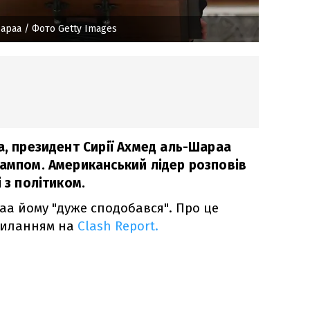
Шараа
/ Фото Getty Images
а, президент Сирії Ахмед аль-Шараа
рампом. Американський лідер розповів
 з політиком.
аа йому "дуже сподобався". Про це
силанням на
Clash Report.