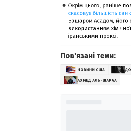
Окрім цього, раніше п
скасовує більшість сан
Башаром Асадом, його 
використанням хімічної 
іранськими проксі.
Повʼязані теми:
НОВИНИ США
ДО
АХМЕД АЛЬ-ШАРАА