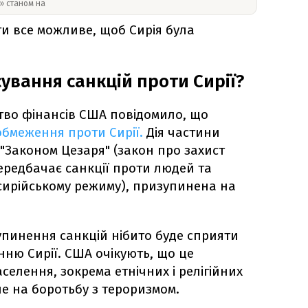
y» станом на
ти все можливе, щоб Сирія була
ування санкцій проти Сирії?
ство фінансів США повідомило, що
бмеження проти Сирії.
Дія частини
"Законом Цезаря" (закон про захист
передбачає санкції проти людей та
 сирійському режиму), призупинена на
упинення санкцій нібито буде сприяти
ню Сирії. США очікують, що це
елення, зокрема етнічних і релігійних
е на боротьбу з тероризмом.