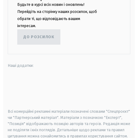
Будьте в курсі всіх новин і оновлень!
Перейдіть на сторінку наших розсилок, щоб
обрати ті, що відповідають вашим
інтересам.
ДО РОЗСИЛОК
Наші додатки:
android
apple
smart tv
samsung smart tv
Всі комерційні рекламні матеріали позначені словами "Спецпроєкт"
чи "Партнерський матеріал". Матеріали з позначкою "Експерт",
"Позиція" відображають позицію авторів та героїв. Редакція може
не поділяти їхніх поглядів. Детальніше щодо реклами та правил
цитування можна ознайомитись в правилах користування сайтом.