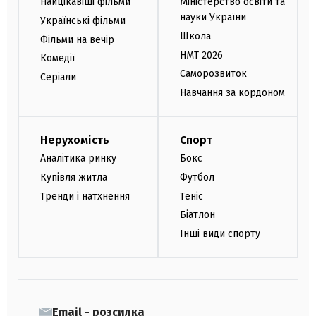
Найцікавіші фільми
Міністерство освіти та
науки України
Українські фільми
Школа
Фільми на вечір
НМТ 2026
Комедії
Саморозвиток
Серіали
Навчання за кордоном
Нерухомість
Спорт
Аналітика ринку
Бокс
Купівля житла
Футбол
Тренди і натхнення
Теніс
Біатлон
Інші види спорту
Email - розсилка