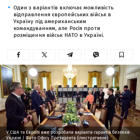
Один з варіантів включає можливість
відправлення європейських військ в
Україну під американським
командуванням, але Росія проти
розміщення військ НАТО в Україні.
У США та Європі вже розробили варіанти гарантій безпеки
Україні
/ Фото Офісу Президента (ілюстративне)