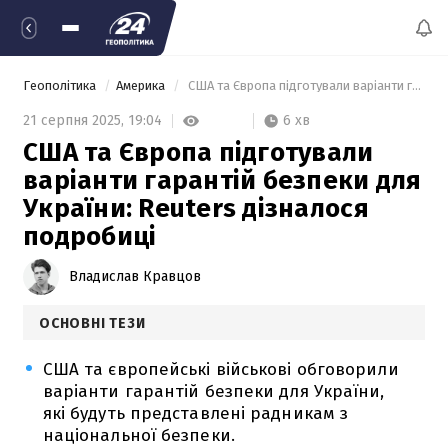
Геополітика
Америка
 США та Європа підготували варіанти гарантій безпеки для України: Reuters дізналося подробиці 
6 хв
21 серпня 2025,
19:04
США та Європа підготували
варіанти гарантій безпеки для
України: Reuters дізналося
подробиці
Владислав Кравцов
ОСНОВНІ ТЕЗИ
США та європейські військові обговорили
варіанти гарантій безпеки для України,
які будуть представлені радникам з
національної безпеки.