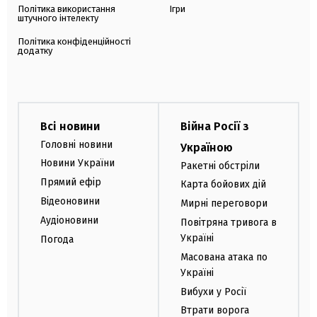
Політика використання
Ігри
штучного інтелекту
Політика конфіденційності
додатку
Всі новини
Війна Росії з
Головні новини
Україною
Новини України
Ракетні обстріли
Прямий ефір
Карта бойових дій
Відеоновини
Мирні переговори
Аудіоновини
Повітряна тривога в
Україні
Погода
Масована атака по
Україні
Вибухи у Росії
Втрати ворога