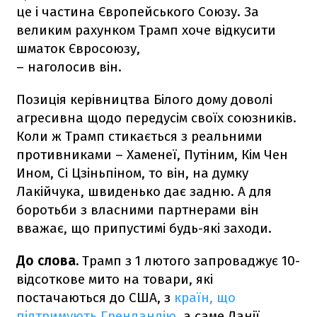
це і частина Європейського Союзу. За
великим рахунком Трамп хоче відкусити
шматок Євросоюзу,
– наголосив він.
Позиція керівництва Білого дому доволі
агресивна щодо передусім своїх союзників.
Коли ж Трамп стикається з реальними
противниками – Хаменеї, Путіним, Кім Чен
Ином, Сі Цзіньпіном, то він, на думку
Лакійчука, швиденько дає задню. А для
боротьби з власними партнерами він
вважає, що припустимі будь-які заходи.
До слова.
Трамп з 1 лютого запроваджує 10-
відсоткове мито на товари, які
постачаються до США, з
країн, що
підтримують Гренландію
, а саме Данії,