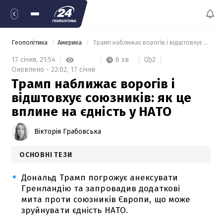
Геополітика
Америка
 Трамп наближає ворогів і відштовхує союзників: як це вплине на єдність у НАТО 
6 хв
17 січня,
21:54
2
Оновлено -
22:02,
17 січня
Трамп наближає ворогів і
відштовхує союзників: як це
вплине на єдність у НАТО
Вікторія Грабовська
ОСНОВНІ ТЕЗИ
Дональд Трамп погрожує анексувати
Гренландію та запровадив додаткові
мита проти союзників Європи, що може
зруйнувати єдність НАТО.