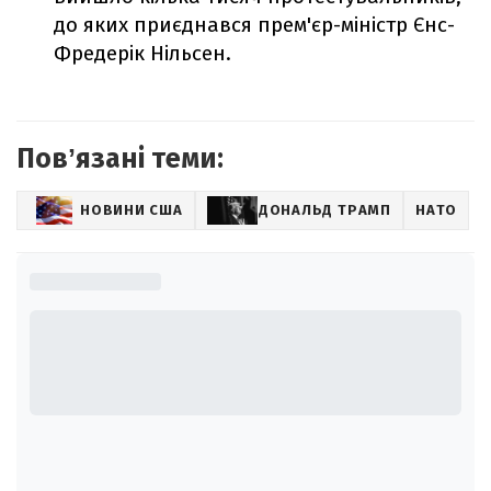
до яких приєднався прем'єр-міністр Єнс-
Фредерік Нільсен.
Повʼязані теми:
НОВИНИ США
ДОНАЛЬД ТРАМП
НАТО