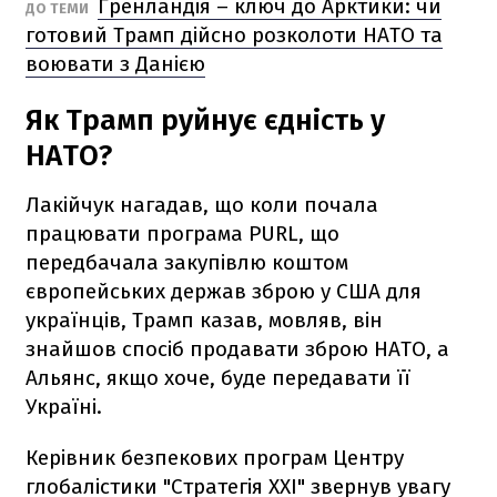
Гренландія – ключ до Арктики: чи
ДО ТЕМИ
готовий Трамп дійсно розколоти НАТО та
воювати з Данією
Як Трамп руйнує єдність у
НАТО?
Лакійчук нагадав, що коли почала
працювати програма PURL, що
передбачала закупівлю коштом
європейських держав зброю у США для
українців, Трамп казав, мовляв, він
знайшов спосіб продавати зброю НАТО, а
Альянс, якщо хоче, буде передавати її
Україні.
Керівник безпекових програм Центру
глобалістики "Стратегія XXI" звернув увагу