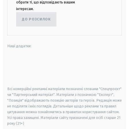
обрати ті, що відповідають вашим
інтересам.
ДО РОЗСИЛОК
Наші додатки:
android
apple
smart tv
samsung smart tv
Всі комерційні рекламні матеріали позначені словами "Спецпроєкт"
чи "Партнерський матеріал". Матеріали з позначкою "Експерт",
"Позиція" відображають позицію авторів та героїв. Редакція може
не поділяти їхніх поглядів. Детальніше щодо реклами та правил
цитування можна ознайомитись в правилах користування сайтом.
Усі права захищені.
Матеріали сайту призначені для осіб старше
21
року (21+)