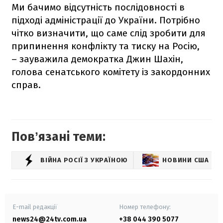
Ми бачимо відсутність послідовності в
підході адміністрації до України. Потрібно
чітко визначити, що саме слід зробити для
припинення конфлікту та тиску на Росію,
– зауважила демократка Джин Шахін,
голова сенатського комітету із закордонних
справ.
Повʼязані теми:
ВІЙНА РОСІЇ З УКРАЇНОЮ
НОВИНИ США
E-mail редакції
Номер телефону:
news24@24tv.com.ua
+38 044 390 5077