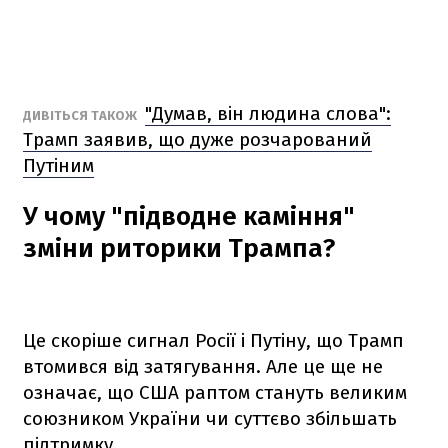
"Думав, він людина слова":
ДИВІТЬСЯ ТАКОЖ
Трамп заявив, що дуже розчарований
Путіним
У чому "підводне каміння"
зміни риторики Трампа?
Це скоріше сигнал Росії і Путіну, що Трамп
втомився від затягування. Але це ще не
означає, що США раптом стануть великим
союзником України чи суттєво збільшать
підтримку,