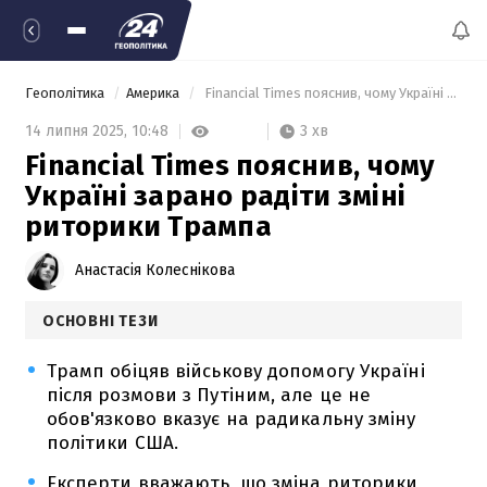
Геополітика
Америка
 Financial Times пояснив, чому Україні зарано радіти зміні риторики Трампа 
3 хв
14 липня 2025,
10:48
Financial Times пояснив, чому
Україні зарано радіти зміні
риторики Трампа
Анастасія Колеснікова
ОСНОВНІ ТЕЗИ
Трамп обіцяв військову допомогу Україні
після розмови з Путіним, але це не
обов'язково вказує на радикальну зміну
політики США.
Експерти вважають, що зміна риторики