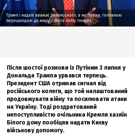
Трамп і надалі вважає Зеленського, а не Путіна, головною
перешкодою до миру
/ Фото Getty Images
Після шостої розмови із Путіним 3 липня у
Дональда Трампа урвався терпець.
Президент США отримав сигнал від
російського колеги, що той налаштований
продовжувати війну та посилювати атаки
на Україну. Тоді роздратований
непоступливістю очільника Кремля хазяїн
Білого дому пообіцяв надати Києву
військову допомогу.