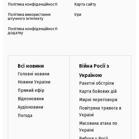
Політика конфіденційності
Карта сайту
Політика використання
Ігри
штучного інтелекту
Політика конфіденційності
додатку
Всі новини
Війна Росії з
Головні новини
Україною
Новини України
Ракетні обстріли
Прямий ефір
Карта бойових дій
Відеоновини
Мирні переговори
Аудіоновини
Повітряна тривога в
Україні
Погода
Масована атака по
Україні
Вибухи у Росії