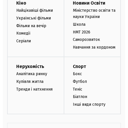
Кіно
Новини Освіти
Найцікавіші фільми
Міністерство освіти та
науки України
Українські фільми
Школа
Фільми на вечір
НМТ 2026
Комедії
Саморозвиток
Серіали
Навчання за кордоном
Нерухомість
Спорт
Аналітика ринку
Бокс
Купівля житла
Футбол
Тренди і натхнення
Теніс
Біатлон
Інші види спорту