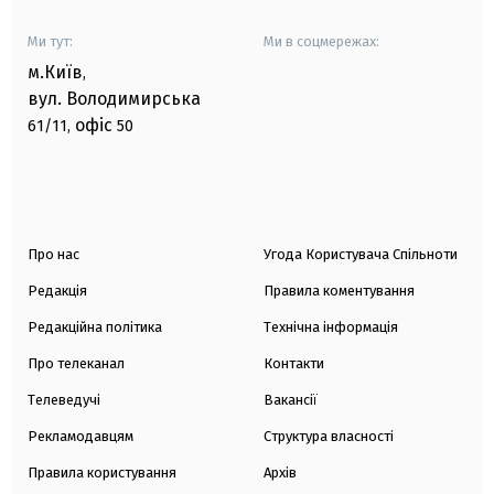
Ми тут:
Ми в соцмережах:
м.Київ
,
вул. Володимирська
офіс
61/11,
50
Про нас
Угода Користувача Спільноти
Редакція
Правила коментування
Редакційна політика
Технічна інформація
Про телеканал
Контакти
Телеведучі
Вакансії
Рекламодавцям
Структура власності
Правила користування
Архів