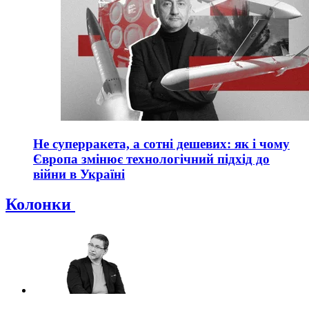
Не суперракета, а сотні дешевих: як і чому
Європа змінює технологічний підхід до
війни в Україні
Колонки