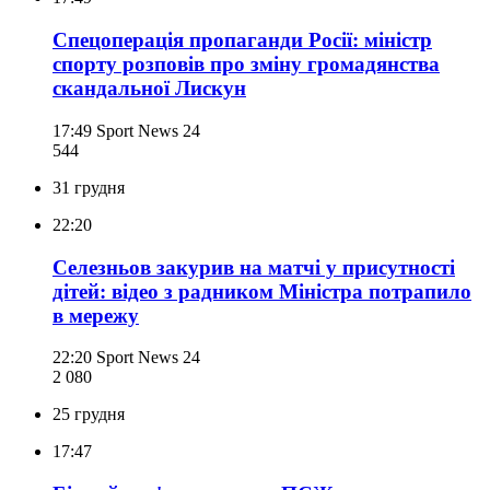
Спецоперація пропаганди Росії: міністр
спорту розповів про зміну громадянства
скандальної Лискун
17:49
Sport News 24
544
31 грудня
22:20
Селезньов закурив на матчі у присутності
дітей: відео з радником Міністра потрапило
в мережу
22:20
Sport News 24
2 080
25 грудня
17:47