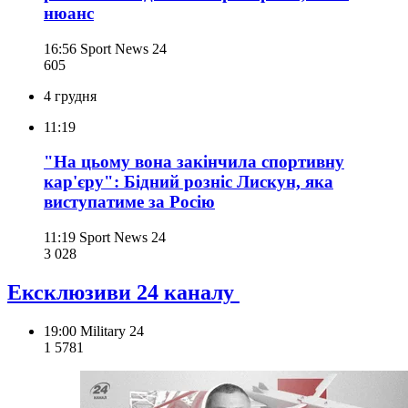
нюанс
16:56
Sport News 24
605
4 грудня
11:19
"На цьому вона закінчила спортивну
кар'єру": Бідний розніс Лискун, яка
виступатиме за Росію
11:19
Sport News 24
3 028
Ексклюзиви 24 каналу
19:00
Military 24
1 578
1