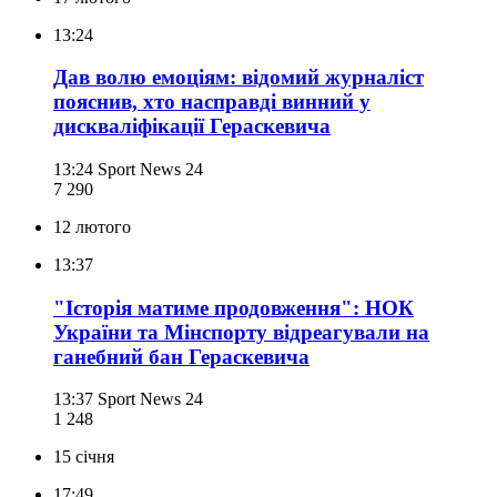
13:24
Дав волю емоціям: відомий журналіст
пояснив, хто насправді винний у
дискваліфікації Гераскевича
13:24
Sport News 24
7 290
12 лютого
13:37
"Історія матиме продовження": НОК
України та Мінспорту відреагували на
ганебний бан Гераскевича
13:37
Sport News 24
1 248
15 січня
17:49