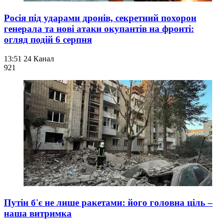
Росія під ударами дронів, секретний похорон
генерала та нові атаки окупантів на фронті:
огляд подій 6 серпня
13:51
24 Канал
921
Путін б'є не лише ракетами: його головна ціль –
наша витримка