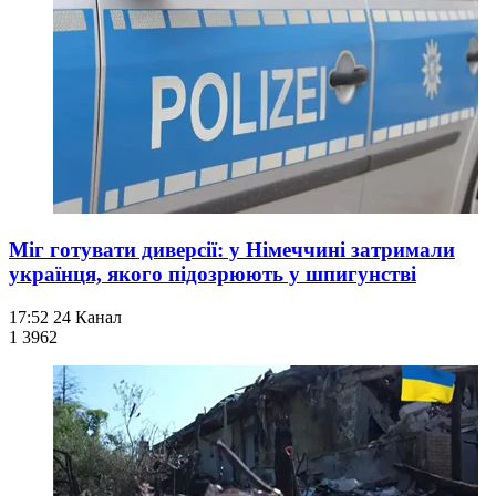
Міг готувати диверсії: у Німеччині затримали
українця, якого підозрюють у шпигунстві
17:52
24 Канал
1 396
2