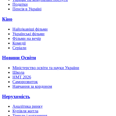
Податки
Пенсія в Україні
Кіно
Найцікавіші фільми
Українські фільми
Фільми на вечір
Комедії
Серіали
Новини Освіти
Міністерство освіти та науки України
Школа
НМТ 2026
Саморозвиток
Навчання за кордоном
Нерухомість
Аналітика ринку
Купівля житла
Тренди і натхнення