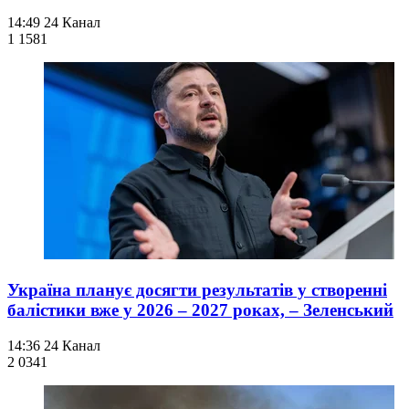
14:49
24 Канал
1 158
1
Україна планує досягти результатів у створенні
балістики вже у 2026 – 2027 роках, – Зеленський
14:36
24 Канал
2 034
1