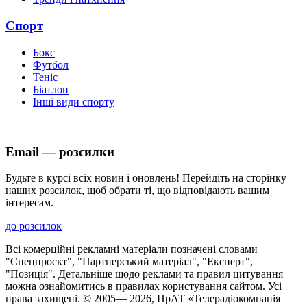
Спорт
Бокс
Футбол
Теніс
Біатлон
Інші види спорту
Email — розсилки
Будьте в курсі всіх новин і оновлень! Перейдіть на сторінку
наших розсилок, щоб обрати ті, що відповідають вашим
інтересам.
до розсилок
Всі комерційні рекламні матеріали позначені словами
"Спецпроєкт", "Партнерський матеріал", "Експерт",
"Позиція". Детальніше щодо реклами та правил цитування
можна ознайомитись в правилах користування сайтом. Усі
права захищені. © 2005—
2026
, ПрАТ «Телерадіокомпанія