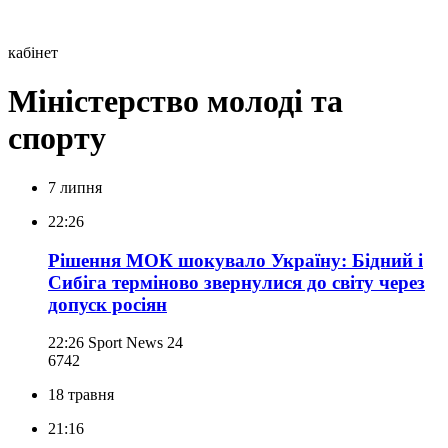
кабінет
Міністерство молоді та
спорту
7 липня
22:26
Рішення МОК шокувало Україну: Бідний і
Сибіга терміново звернулися до світу через
допуск росіян
22:26
Sport News 24
674
2
18 травня
21:16