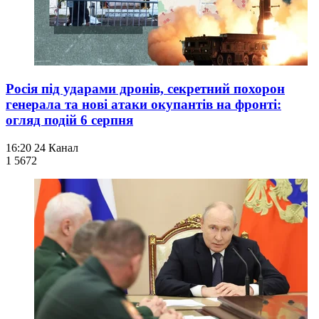
Росія під ударами дронів, секретний похорон
генерала та нові атаки окупантів на фронті:
огляд подій 6 серпня
16:20
24 Канал
1 567
2