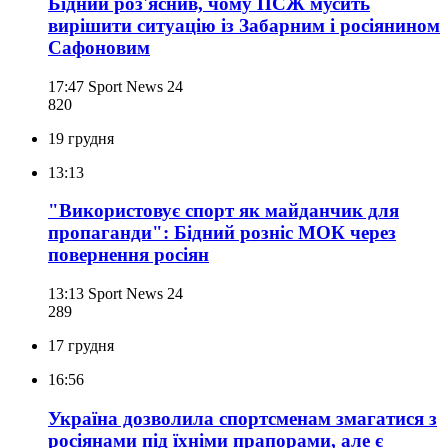
Бідний роз'яснив, чому ПСЖ мусить
вирішити ситуацію із Забарним і росіянином
Сафоновим
17:47
Sport News 24
820
19 грудня
13:13
"Використовує спорт як майданчик для
пропаганди": Бідний розніс МОК через
повернення росіян
13:13
Sport News 24
289
17 грудня
16:56
Україна дозволила спортсменам змагатися з
росіянами під їхніми прапорами, але є