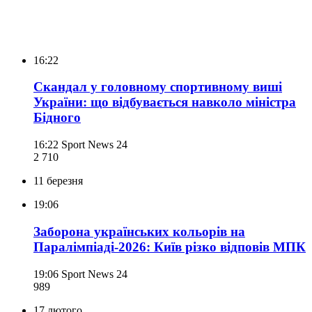
16:22
Скандал у головному спортивному виші
України: що відбувається навколо міністра
Бідного
16:22
Sport News 24
2 710
11 березня
19:06
Заборона українських кольорів на
Паралімпіаді-2026: Київ різко відповів МПК
19:06
Sport News 24
989
17 лютого