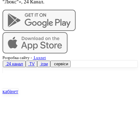
"Люкс"», 24 Канал.
Розробка сайту
-
Luxnet
24 канал
TV
ігри
сервіси
кабінет