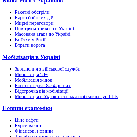
Війна Росії з Україною
Ракетні обстріли
Карта бойових дій
Мирні переговори
Повітряна тривога в Україні
Масована атака по Україні
Вибухи у Росії
Втрати ворога
Мобілізація в Україні
Звільнення з військової служби
Мобілізація 50+
Мобілізація жінок
Контракт для 18-24-річних
Відстрочка від мобілізації
Мобілізація в Україні: скільки осіб мобілізує ТЦК
Новини економіки
Ціна нафти
Курси валют
Фінансові новини
Тарифи на комунальні послуги