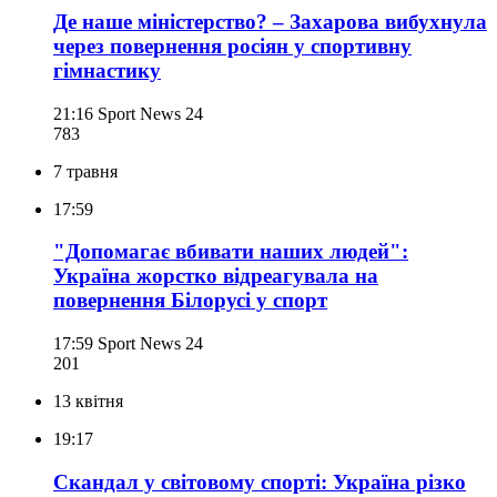
Де наше міністерство? – Захарова вибухнула
через повернення росіян у спортивну
гімнастику
21:16
Sport News 24
783
7 травня
17:59
"Допомагає вбивати наших людей":
Україна жорстко відреагувала на
повернення Білорусі у спорт
17:59
Sport News 24
201
13 квітня
19:17
Скандал у світовому спорті: Україна різко