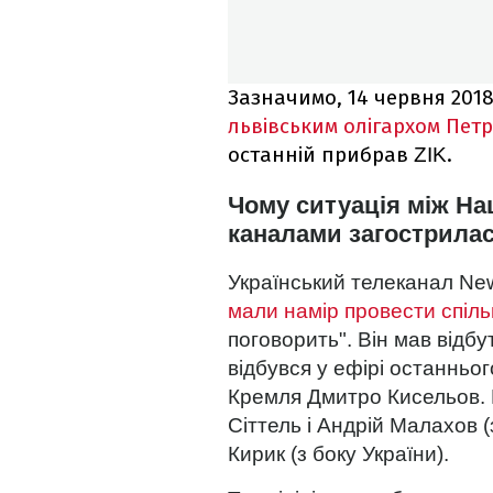
Зазначимо, 14 червня 2018
львівським олігархом Пет
останній прибрав
.
ZIK
Чому ситуація між Н
каналами загострила
Український телеканал New
мали намір провести спіль
поговорить". Він мав відбу
відбувся у ефірі останньо
Кремля Дмитро Кисельов. 
Сіттель і Андрій Малахов (
Кирик (з боку України).