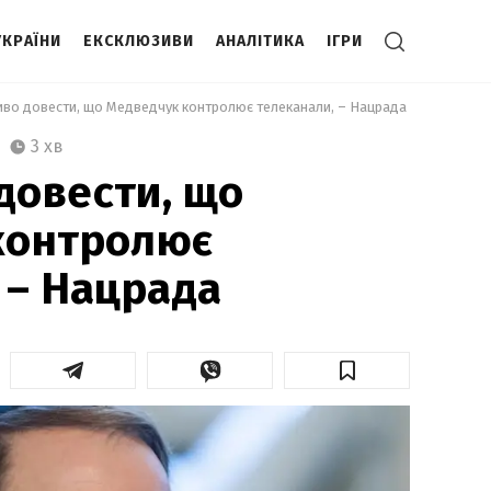
УКРАЇНИ
ЕКСКЛЮЗИВИ
АНАЛІТИКА
ІГРИ
во довести, що Медведчук контролює телеканали, – Нацрада 
3 хв
довести, що
контролює
 – Нацрада