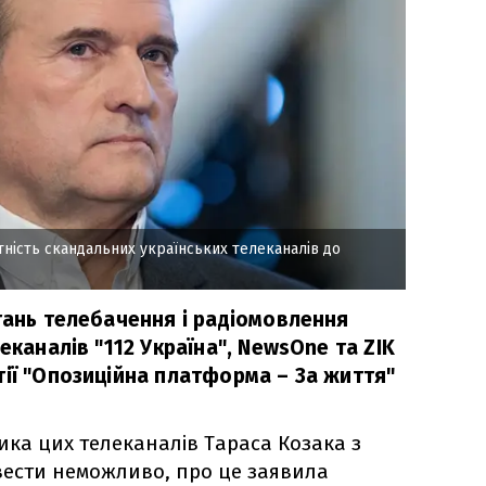
ність скандальних українських телеканалів до
итань телебачення і радіомовлення
еканалів "112 Україна", NewsOne та ZIK
тії "Опозиційна платформа – За життя"
ика цих телеканалів Тараса Козака з
вести неможливо, про це заявила