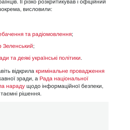
раїнців
. Її різко розкритикував і офіційний
зокрема, висловили:
ебачення та радіомовлення
;
 Зеленський
;
ди та деякі українські політики
.
віть відкрила
кримінальне провадження
авної зради, а
Рада національної
ла нараду
щодо інформаційної безпеки,
 таємні рішення.