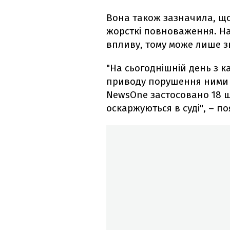
Вона також зазначила, що
жорсткі повноваження. На
впливу, тому може лише зв
"На сьогоднішній день з ка
приводу порушення ними 
NewsOne застосовано 18 ш
оскаржуються в суді", – п