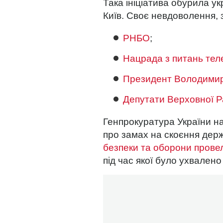
Така ініціатива обурила ук
Київ. Своє невдоволення, 
РНБО
;
Нацрада з питань тел
Президент Володимир
Депутати Верховної Ра
Генпрокуратура України на
про замах на скоєння держ
безпеки та оборони прове
під час якої було ухвалено