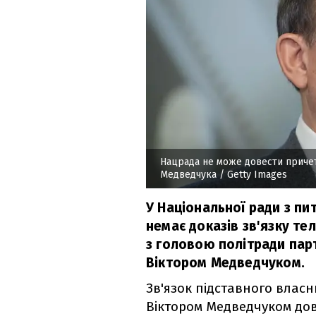
Нацрада не може довести причет
Медведчука
/ Getty Images
У Національної ради з п
немає доказів зв'язку тел
з головою політради пар
Віктором Медведчуком.
Зв'язок підставного власн
Віктором Медведчуком до