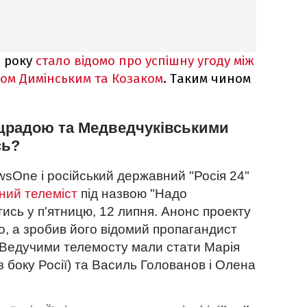
 року
стало відомо про успішну угоду між
ром Димінським та Козаком
. Таким чином
ацрадою та Медведчуківськими
сь?
sOne і російський державний "Росія 24"
ний телеміст
під назвою "Надо
тись у п'ятницю, 12 липня. Анонс проекту
го, а зробив його відомий пропагандист
Ведучими телемосту мали стати Марія
з боку Росії) та Василь Голованов і Олена