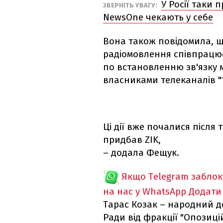
У Росії таки п
ЗВЕРНІТЬ УВАГУ:
NewsOne чекають у себе
Вона також повідомила, щ
радіомовлення співпрацю
по встановленню зв'язку 
власниками телеканалів "11
Ці дії вже почалися після 
придбав ZIK,
– додала Фещук.
Якщо Telegram забло
на нас у WhatsApp
Додати
Тарас Козак – народний д
Ради від фракції "Опозиці