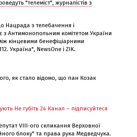
роведуть "телеміст", журналістів з
о Нацрада з телебачення і
є з Антимонопольним комітетом України
між кінцевими бенефіціарними
2. Україна", NewsOne і ZIK.
того, як стало відомо, що пан Козак
кують
Не губіть 24 Канал – підписуйтеся
епутат VIII-ого скликання Верховної
йного блоку" та права рука Медведчука.