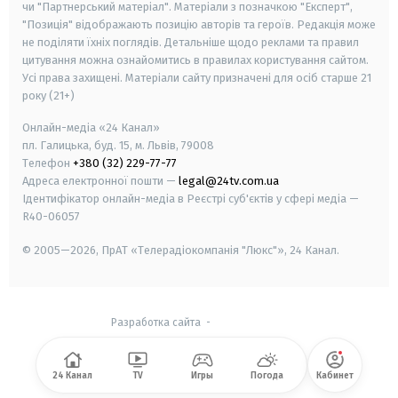
чи "Партнерський матеріал". Матеріали з позначкою "Експерт",
"Позиція" відображають позицію авторів та героїв. Редакція може
не поділяти їхніх поглядів. Детальніше щодо реклами та правил
цитування можна ознайомитись в правилах користування сайтом.
Усі права захищені.
Матеріали сайту призначені для осіб старше
21
року (21+)
Онлайн-медіа «24 Канал»
пл. Галицька, буд. 15, м. Львів, 79008
Телефон
+380 (32) 229-77-77
Адреса електронної пошти —
legal@24tv.com.ua
Ідентифікатор онлайн-медіа в Реєстрі суб'єктів у сфері медіа —
R40-06057
© 2005—2026,
ПрАТ «Телерадіокомпанія "Люкс"», 24 Канал.
Разработка сайта
-
24 Канал
TV
Игры
Погода
Кабинет