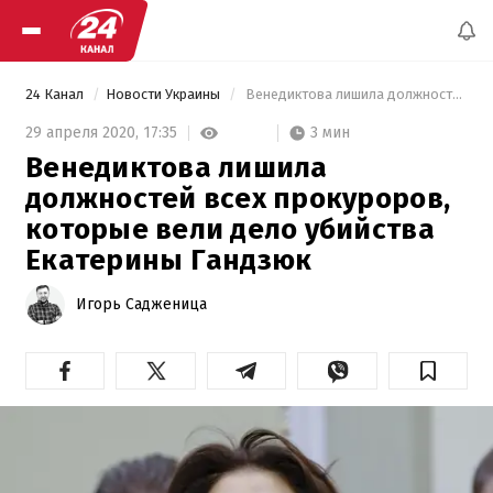
24 Канал
Новости Украины
 Венедиктова лишила должностей всех прокуроров, которые вели дело убийства Екатерины Гандзюк 
3 мин
29 апреля 2020,
17:35
Венедиктова лишила
должностей всех прокуроров,
которые вели дело убийства
Екатерины Гандзюк
Игорь Садженица