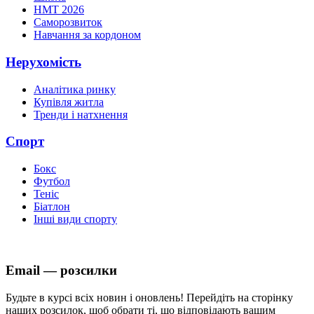
НМТ 2026
Саморозвиток
Навчання за кордоном
Нерухомість
Аналітика ринку
Купівля житла
Тренди і натхнення
Спорт
Бокс
Футбол
Теніс
Біатлон
Інші види спорту
Email — розсилки
Будьте в курсі всіх новин і оновлень! Перейдіть на сторінку
наших розсилок, щоб обрати ті, що відповідають вашим