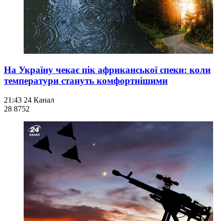
На Україну чекає пік африканської спеки: коли
температури стануть комфортнішими
21:43
24 Канал
28 875
2