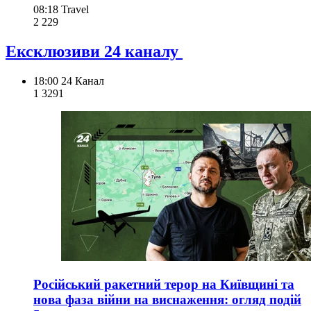
08:18
Travel
2 229
Ексклюзиви 24 каналу
18:00
24 Канал
1 329
1
Російський ракетний терор на Київщині та
нова фаза війни на виснаження: огляд подій