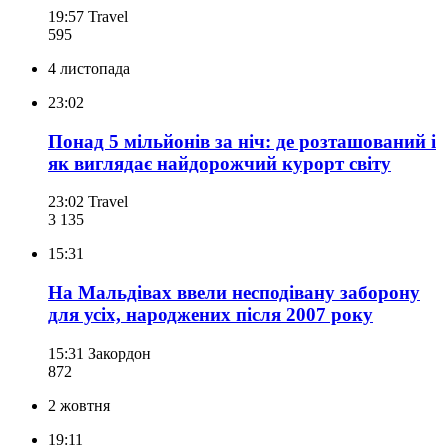
19:57
Travel
595
4 листопада
23:02
Понад 5 мільйонів за ніч: де розташований і
як виглядає найдорожчий курорт світу
23:02
Travel
3 135
15:31
На Мальдівах ввели несподівану заборону
для усіх, народжених після 2007 року
15:31
Закордон
872
2 жовтня
19:11