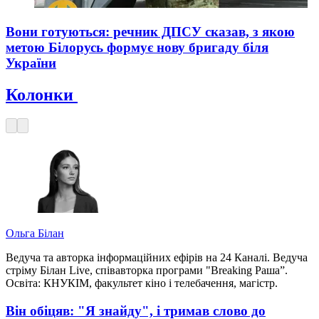
Вони готуються: речник ДПСУ сказав, з якою
метою Білорусь формує нову бригаду біля
України
Колонки
Ольга Білан
Ведуча та авторка інформаційних ефірів на 24 Каналі. Ведуча
стріму Білан Live, співавторка програми "Breaking Раша”.
Освіта: КНУКІМ, факультет кіно і телебачення, магістр.
Він обіцяв: "Я знайду", і тримав слово до