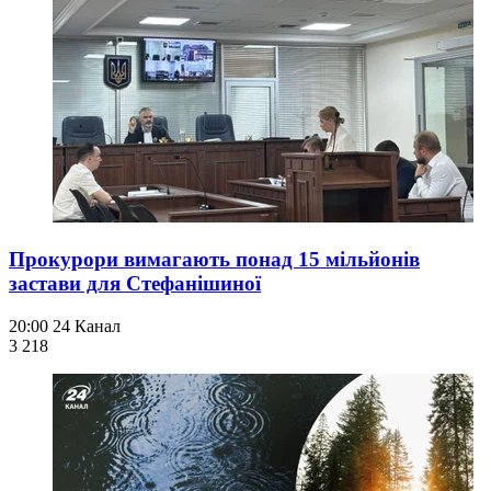
Прокурори вимагають понад 15 мільйонів
застави для Стефанішиної
20:00
24 Канал
3 218