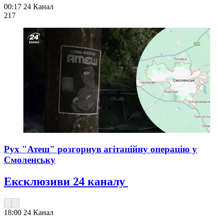
00:17
24 Канал
217
Рух "Атеш" розгорнув агітаційну операцію у
Смоленську
Ексклюзиви 24 каналу
18:00
24 Канал