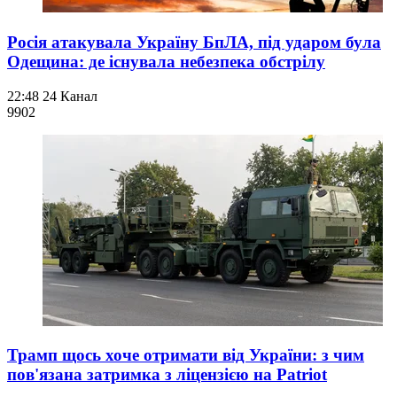
Росія атакувала Україну БпЛА, під ударом була
Одещина: де існувала небезпека обстрілу
22:48
24 Канал
990
2
Трамп щось хоче отримати від України: з чим
пов'язана затримка з ліцензією на Patriot