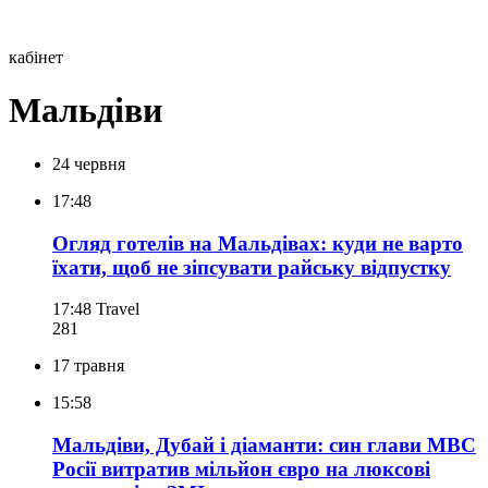
кабінет
Мальдіви
24 червня
17:48
Огляд готелів на Мальдівах: куди не варто
їхати, щоб не зіпсувати райську відпустку
17:48
Travel
281
17 травня
15:58
Мальдіви, Дубай і діаманти: син глави МВС
Росії витратив мільйон євро на люксові