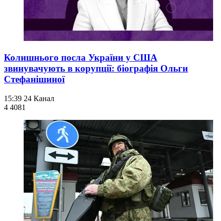
Колишнього посла України у США
звинувачують в корупції: біографія Ольги
Стефанішиної
15:39
24 Канал
4 408
1