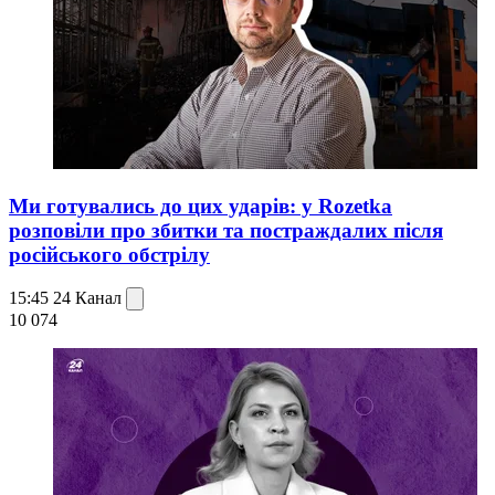
Ми готувались до цих ударів: у Rozetka
розповіли про збитки та постраждалих після
російського обстрілу
15:45
24 Канал
10 074