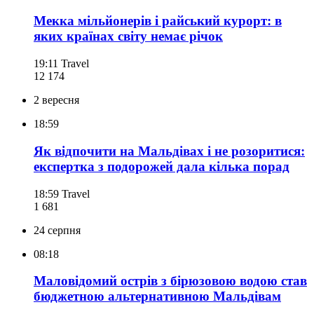
Мекка мільйонерів і райський курорт: в
яких країнах світу немає річок
19:11
Travel
12 174
2 вересня
18:59
Як відпочити на Мальдівах і не розоритися:
експертка з подорожей дала кілька порад
18:59
Travel
1 681
24 серпня
08:18
Маловідомий острів з бірюзовою водою став
бюджетною альтернативною Мальдівам