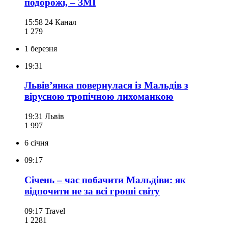
подорожі, – ЗМІ
15:58
24 Канал
1 279
1 березня
19:31
Львів’янка повернулася із Мальдів з
вірусною тропічною лихоманкою
19:31
Львів
1 997
6 січня
09:17
Січень – час побачити Мальдіви: як
відпочити не за всі гроші світу
09:17
Travel
1 228
1