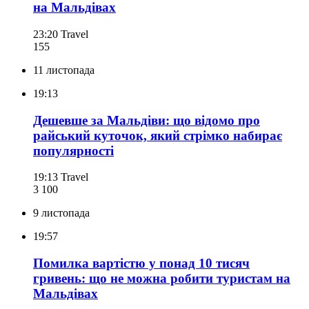
на Мальдівах
23:20
Travel
155
11 листопада
19:13
Дешевше за Мальдіви: що відомо про
райський куточок, який стрімко набирає
популярності
19:13
Travel
3 100
9 листопада
19:57
Помилка вартістю у понад 10 тисяч
гривень: що не можна робити туристам на
Мальдівах