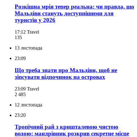
Розкішна мрія тепер реальна: чи правда, що
Мальдіви стануть доступнішими для
туристів у 2026
17:12
Travel
135
13 листопада
23:09
Що треба знати про Мальдіви, щоб не
зіпсувати відпочинок на островах
23:09
Travel
2 485
12 листопада
23:20
Тропічний рай з кришталевою чистою
водою: мандрівник розкрив секретне місце