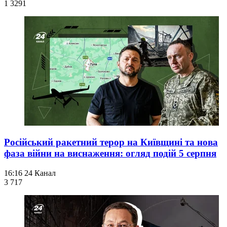
1 329
1
Російський ракетний терор на Київщині та нова
фаза війни на виснаження: огляд подій 5 серпня
16:16
24 Канал
3 717