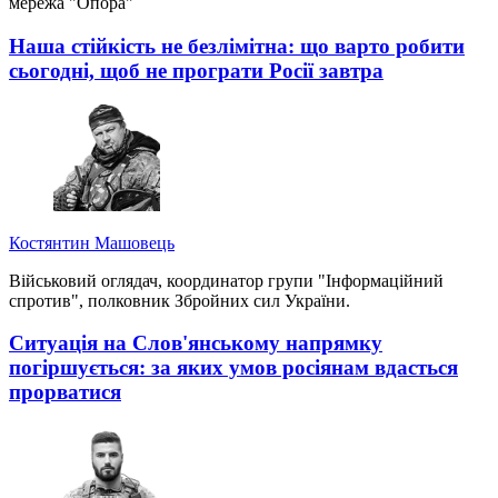
мережа "Опора"
Наша стійкість не безлімітна: що варто робити
сьогодні, щоб не програти Росії завтра
Костянтин Машовець
Військовий оглядач, координатор групи "Інформаційний
спротив", полковник Збройних сил України.
Ситуація на Слов'янському напрямку
погіршується: за яких умов росіянам вдасться
прорватися