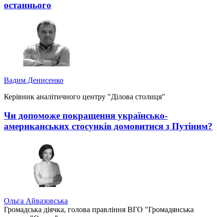
останнього
Вадим Денисенко
Керівник аналітичного центру "Ділова столиця"
Чи допоможе покращення українсько-
американських стосунків домовитися з Путіним?
Ольга Айвазовська
Громадська діячка, голова правління ВГО "Громадянська