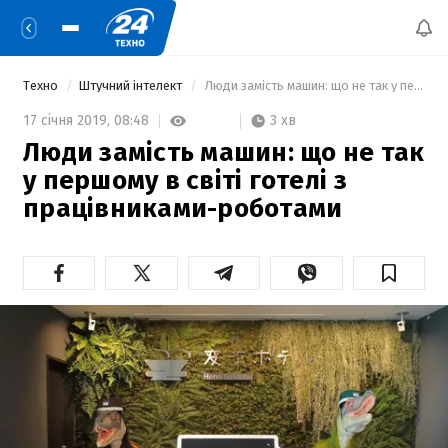
Техно
Штучний інтелект
 Люди замість машин: що не так у першому в світі готелі з працівниками-роботами 
3 хв
17 січня 2019,
08:48
Люди замість машин: що не так
у першому в світі готелі з
працівниками-роботами