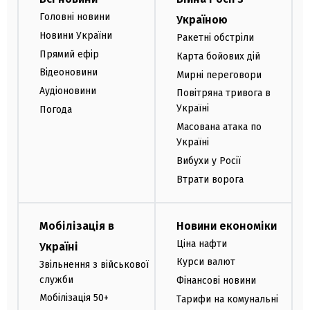
Головні новини
Україною
Новини України
Ракетні обстріли
Прямий ефір
Карта бойових дій
Відеоновини
Мирні переговори
Аудіоновини
Повітряна тривога в
Україні
Погода
Масована атака по
Україні
Вибухи у Росії
Втрати ворога
Мобілізація в
Новини економіки
Ціна нафти
Україні
Курси валют
Звільнення з військової
служби
Фінансові новини
Мобілізація 50+
Тарифи на комунальні