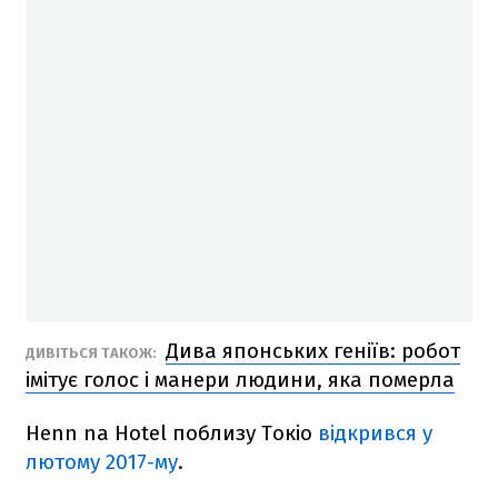
Дива японських геніїв: робот
ДИВІТЬСЯ ТАКОЖ:
імітує голос і манери людини, яка померла
Henn na Hotel поблизу Токіо
відкрився у
лютому 2017-му
.