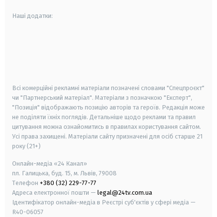
Наші додатки:
android
apple
smart tv
samsung smart tv
Всі комерційні рекламні матеріали позначені словами "Спецпроєкт"
чи "Партнерський матеріал". Матеріали з позначкою "Експерт",
"Позиція" відображають позицію авторів та героїв. Редакція може
не поділяти їхніх поглядів. Детальніше щодо реклами та правил
цитування можна ознайомитись в правилах користування сайтом.
Усі права захищені.
Матеріали сайту призначені для осіб старше
21
року (21+)
Онлайн-медіа «24 Канал»
пл. Галицька, буд. 15, м. Львів, 79008
Телефон
+380 (32) 229-77-77
Адреса електронної пошти —
legal@24tv.com.ua
Ідентифікатор онлайн-медіа в Реєстрі суб'єктів у сфері медіа —
R40-06057