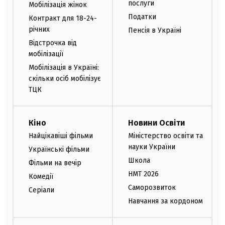
послуги
Мобілізація жінок
Податки
Контракт для 18-24-
річних
Пенсія в Україні
Відстрочка від
мобілізації
Мобілізація в Україні:
скільки осіб мобілізує
ТЦК
Кіно
Новини Освіти
Найцікавіші фільми
Міністерство освіти та
науки України
Українські фільми
Школа
Фільми на вечір
НМТ 2026
Комедії
Саморозвиток
Серіали
Навчання за кордоном