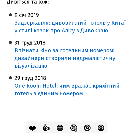
Дивіться також:
9 січ
2019
Задзеркалля: дивовижний готель у Китаї
у стилі казок про Алісу з Дивокраю
31 груд
2018
Впізнати кіно за готельним номером:
дизайнери створили надреалістичну
візуалізацію
29 груд
2018
One Room Hotel: чим вражає крихітний
готель з єдиним номером
❤️
👍
😁
🤔
😢
😡