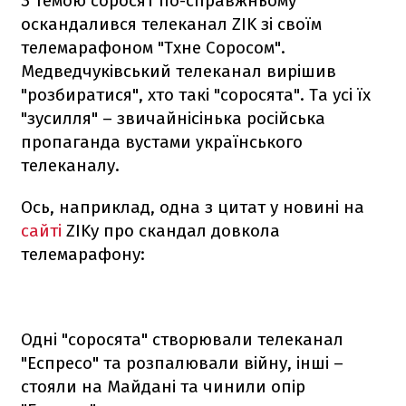
З темою соросят по-справжньому
оскандалився телеканал ZIK зі своїм
телемарафоном "Тхне Соросом".
Медведчуківський телеканал вирішив
"розбиратися", хто такі "соросята". Та усі їх
"зусилля" – звичайнісінька російська
пропаганда вустами українського
телеканалу.
Ось, наприклад, одна з цитат у новині на
сайті
ZIKу про скандал довкола
телемарафону:
Одні "соросята" створювали телеканал
"Еспресо" та розпалювали війну, інші –
стояли на Майдані та чинили опір