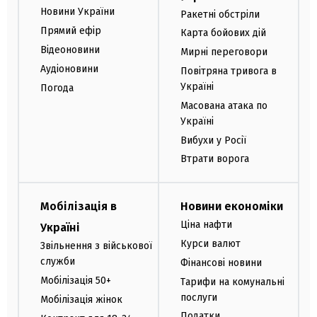
Новини України
Ракетні обстріли
Прямий ефір
Карта бойових дій
Відеоновини
Мирні переговори
Аудіоновини
Повітряна тривога в
Україні
Погода
Масована атака по
Україні
Вибухи у Росії
Втрати ворога
Мобілізація в
Новини економіки
Ціна нафти
Україні
Курси валют
Звільнення з військової
служби
Фінансові новини
Мобілізація 50+
Тарифи на комунальні
послуги
Мобілізація жінок
Податки