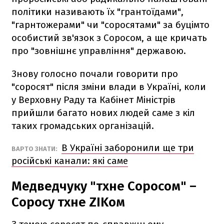
політики називають їх "грантоїдами",
"гарнтожерами" чи "соросятами" за буцімто
особистий зв'язок з Соросом, а ще кричать
про "зовнішнє управління" державою.
Знову голосно почали говорити про
"соросят" після зміни влади в Україні, коли
у Верховну Раду та Кабінет Міністрів
прийшли багато нових людей саме з кіл
таких громадських організацій.
В Україні заборонили ще три
ВАРТО ЗНАТИ:
російські канали: які саме
Медведчуку "тхне Соросом" –
Соросу тхне ZIKом