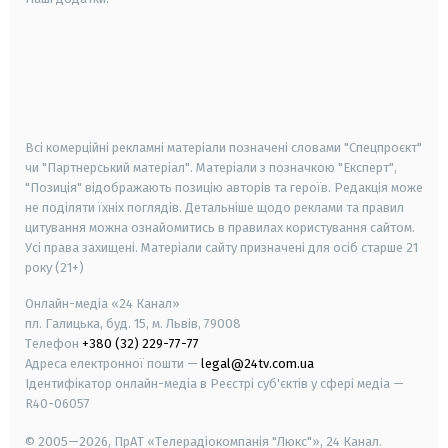
android
apple
smart tv
samsung smart tv
Всі комерційні рекламні матеріали позначені словами "Спецпроєкт"
чи "Партнерський матеріал". Матеріали з позначкою "Експерт",
"Позиція" відображають позицію авторів та героїв. Редакція може
не поділяти їхніх поглядів. Детальніше щодо реклами та правил
цитування можна ознайомитись в правилах користування сайтом.
Усі права захищені.
Матеріали сайту призначені для осіб старше
21
року (21+)
Онлайн-медіа «24 Канал»
пл. Галицька, буд. 15, м. Львів, 79008
Телефон
+380 (32) 229-77-77
Адреса електронної пошти —
legal@24tv.com.ua
Ідентифікатор онлайн-медіа в Реєстрі суб'єктів у сфері медіа —
R40-06057
© 2005—2026,
ПрАТ «Телерадіокомпанія "Люкс"», 24 Канал.