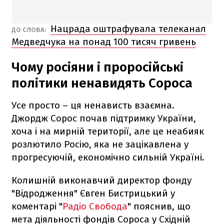
Нацрада оштрафувала телеканал
ДО СЛОВА:
Медведчука на понад 100 тисяч гривень
Чому росіяни і проросійські
політики ненавидять Сороса
Усе просто – ця ненависть взаємна.
Джордж Сорос почав підтримку України,
хоча і на мирній території, але це неабияк
розлютило Росію, яка не зацікавлена у
прогресуючій, економічно сильній Україні.
Колишній виконавчий директор фонду
"Відродження" Євген Бистрицький у
коментарі "
Радіо Свобода
" пояснив, що
мета діяльності фондів Сороса у Східній