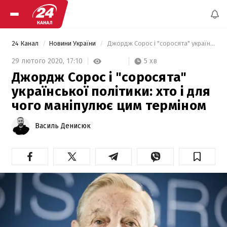
24 Канал
Новини України
 Джордж Сорос і "соросята" української політики: хто і для чого маніпулює цим терміном 
5 хв
29 лютого 2020,
17:10
Джордж Сорос і "соросята"
української політики: хто і для
чого маніпулює цим терміном
Василь Денисюк