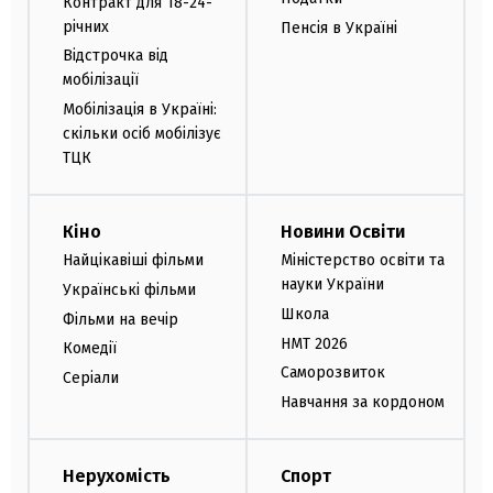
Контракт для 18-24-
річних
Пенсія в Україні
Відстрочка від
мобілізації
Мобілізація в Україні:
скільки осіб мобілізує
ТЦК
Кіно
Новини Освіти
Найцікавіші фільми
Міністерство освіти та
науки України
Українські фільми
Школа
Фільми на вечір
НМТ 2026
Комедії
Саморозвиток
Серіали
Навчання за кордоном
Нерухомість
Спорт