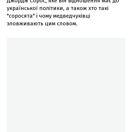
Джордж Сорос, яке він відношення має до
української політики, а також хто такі
"соросята" і чому медведчуківці
зловживають цим словом.