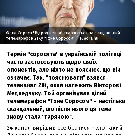
Фонд Сороса "Відродження" скаржиться на скандальний
телемарафон ZIKу "Тхне Соросом"
/ 168ora.hu
Термін "соросята" в українській політиці
часто застосовують щодо своїх
опонентів, але ніхто не пояснює, що він
означає. Так, "пояснювати" взявся
телеканал ZIK, який належить Вікторові
Медведчуку. Той організував цілий
телемарафон "Тхне Соросом" – настільки
скандальний, що після нього ця тема
знову стала "гарячою".
24 канал вирішив розібратися – хто такий