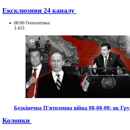
Ексклюзиви 24 каналу
08:00
Геополітика
3 433
Безкінечна П'ятиденна війна 08-08-08: як Гр
Колонки