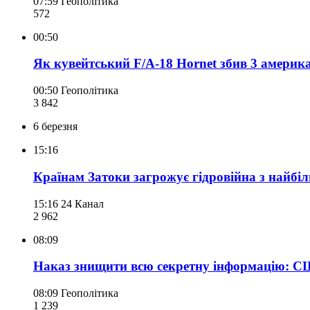
07:59
Геополітика
572
00:50
Як кувейтський F/A-18 Hornet збив 3 америк
00:50
Геополітика
3 842
6 березня
15:16
Країнам Затоки загрожує гідровійна з найбі
15:16
24 Канал
2 962
08:09
Наказ знищити всю секретну інформацію: СШ
08:09
Геополітика
1 239