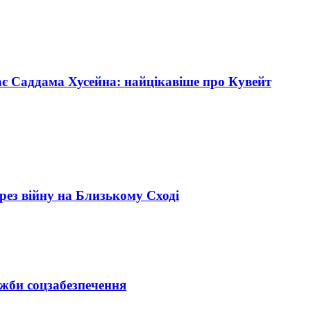
ає Саддама Хусейна: найцікавіше про Кувейт
рез війну на Близькому Сході
ужби соцзабезпечення