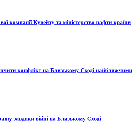
ої компанії Кувейту та міністерство нафти країни
інчити конфлікт на Близькому Сході найближчим
їну завдяки війні на Близькому Сході