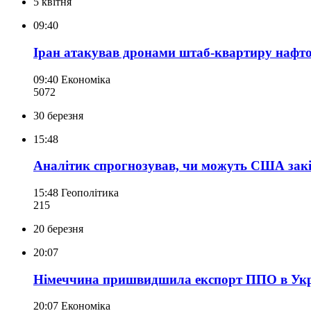
5 квітня
09:40
Іран атакував дронами штаб-квартиру нафтов
09:40
Економіка
507
2
30 березня
15:48
Аналітик спрогнозував, чи можуть США зак
15:48
Геополітика
215
20 березня
20:07
Німеччина пришвидшила експорт ППО в Укра
20:07
Економіка