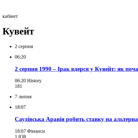
кабінет
Кувейт
2 серпня
06:20
2 серпня 1990 – Ірак вдерся у Кувейт: як поч
06:20
History
181
7 липня
18:07
Саудівська Аравія робить ставку на альтерн
18:07
Фінанси
1 838