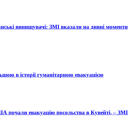
анські винищувачі: ЗМІ вказали на дивні моменти
льшою в історії гуманітарною евакуацією
А почали евакуацію посольства в Кувейті, – ЗМІ