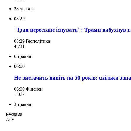
28 червня
08:29
"Іран перестане існувати": Трамп вибухнув 
08:29
Геополітика
4 731
6 травня
06:00
Не вистачить навіть на 50 років: скільки зап
06:00
Фінанси
1 077
3 травня
Реклама
Adv