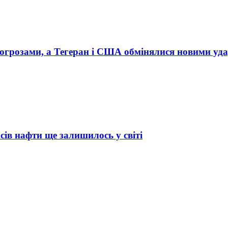
погрозами, а Тегеран і США обмінялися новими уд
асів нафти ще залишилось у світі