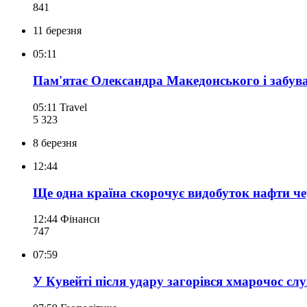
841
11 березня
05:11
Пам'ятає Олександра Македонського і забув
05:11
Travel
5 323
8 березня
12:44
Ще одна країна скорочує видобуток нафти че
12:44
Фінанси
747
07:59
У Кувейті після удару загорівся хмарочос сл