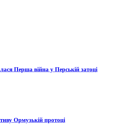
алася Перша війна у Перській затоці
ативу Ормузькій протоці