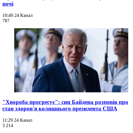
ночі
10:49
24 Канал
787
"Хвороба прогресує": син Байдена розповів про
стан здоров'я колишнього президента США
11:29
24 Канал
3 214