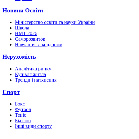
Новини Освіти
Міністерство освіти та науки України
Школа
НМТ 2026
Саморозвиток
Навчання за кордоном
Нерухомість
Аналітика ринку
Купівля житла
Тренди і натхнення
Спорт
Бокс
Футбол
Теніс
Біатлон
Інші види спорту