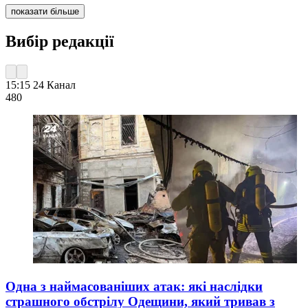
показати більше
Вибір редакції
15:15
24 Канал
480
Одна з наймасованіших атак: які наслідки
страшного обстрілу Одещини, який тривав з