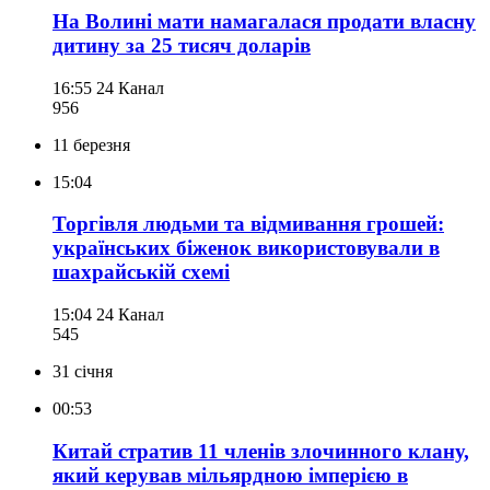
На Волині мати намагалася продати власну
дитину за 25 тисяч доларів
16:55
24 Канал
956
11 березня
15:04
Торгівля людьми та відмивання грошей:
українських біженок використовували в
шахрайській схемі
15:04
24 Канал
545
31 січня
00:53
Китай стратив 11 членів злочинного клану,
який керував мільярдною імперією в