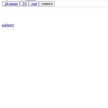
24 канал
TV
ігри
сервіси
кабінет