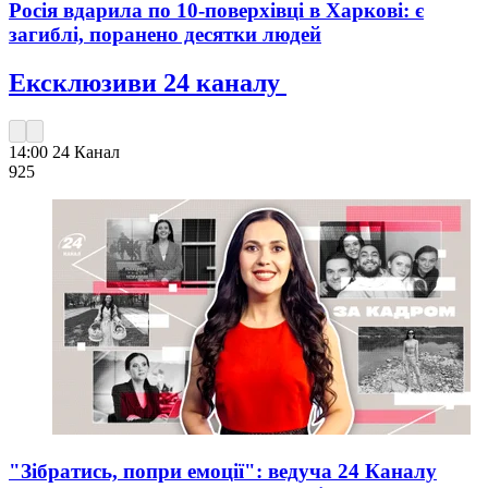
Росія вдарила по 10-поверхівці в Харкові: є
загиблі, поранено десятки людей
Ексклюзиви 24 каналу
14:00
24 Канал
925
"Зібратись, попри емоції": ведуча 24 Каналу