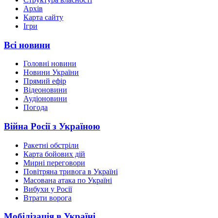
Архів
Карта сайту
Ігри
Всі новини
Головні новини
Новини України
Прямий ефір
Відеоновини
Аудіоновини
Погода
Війна Росії з Україною
Ракетні обстріли
Карта бойових дій
Мирні переговори
Повітряна тривога в Україні
Масована атака по Україні
Вибухи у Росії
Втрати ворога
Мобілізація в Україні