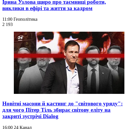
Ірина Узлова щиро про таємниці роботи,
виклики в ефірі та життя за кадром
11:00
Геополітика
2 193
Новітні масони й кастинг до "світового уряду":
для чого Пітер Тіль збирає світову еліту на
закриті зустрічі Dialog
16:00
24 Канал