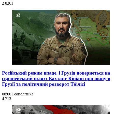
2 826
1
Російський режим впаде, і Грузія повернеться на
європейський шлях: Вахтанг Кіпіані про війну в
Грузії та політичний розворот Тбілісі
08:00
Геополітика
4 713