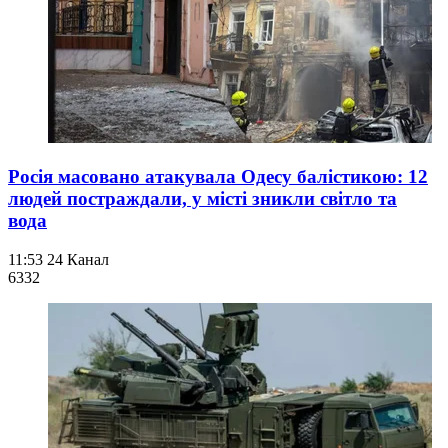
Росія масовано атакувала Одесу балістикою: 12
людей постраждали, у місті зникли світло та
вода
11:53
24 Канал
633
2