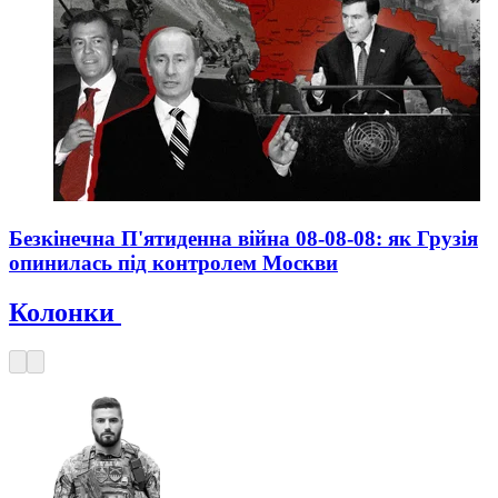
Безкінечна П'ятиденна війна 08-08-08: як Грузія
опинилась під контролем Москви
Колонки