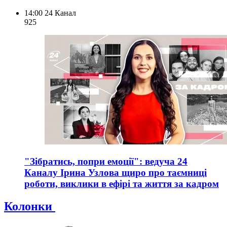
14:00
24 Канал
925
"Зібратись, попри емоції": ведуча 24
Каналу Ірина Узлова щиро про таємниці
роботи, виклики в ефірі та життя за кадром
Колонки