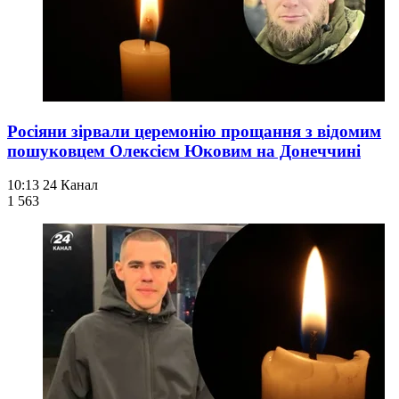
Росіяни зірвали церемонію прощання з відомим
пошуковцем Олексієм Юковим на Донеччині
10:13
24 Канал
1 563