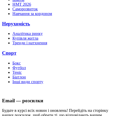
НМТ 2026
Саморозвиток
Навчання за кордоном
Нерухомість
Аналітика ринку
Купівля житла
Тренди і натхнення
Спорт
Бокс
Футбол
Теніс
Біатлон
Інші види спорту
Email — розсилки
Будьте в курсі всіх новин і оновлень! Перейдіть на сторінку
наших розсилок, щоб обрати ті, що відповідають вашим