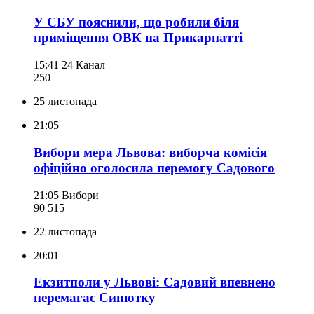
У СБУ пояснили, що робили біля
приміщення ОВК на Прикарпатті
15:41
24 Канал
250
25 листопада
21:05
Вибори мера Львова: виборча комісія
офіційно оголосила перемогу Садового
21:05
Вибори
90 515
22 листопада
20:01
Екзитполи у Львові: Садовий впевнено
перемагає Синютку