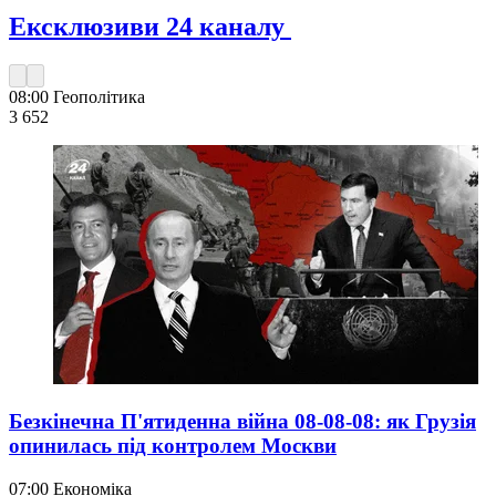
Ексклюзиви 24 каналу
08:00
Геополітика
3 652
Безкінечна П'ятиденна війна 08-08-08: як Грузія
опинилась під контролем Москви
07:00
Економіка