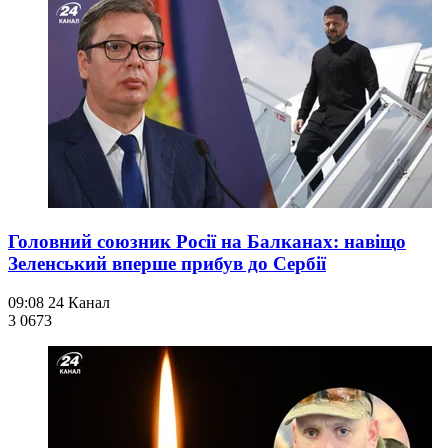
Головний союзник Росії на Балканах: навіщо
Зеленський вперше прибув до Сербії
09:08
24 Канал
3 067
3