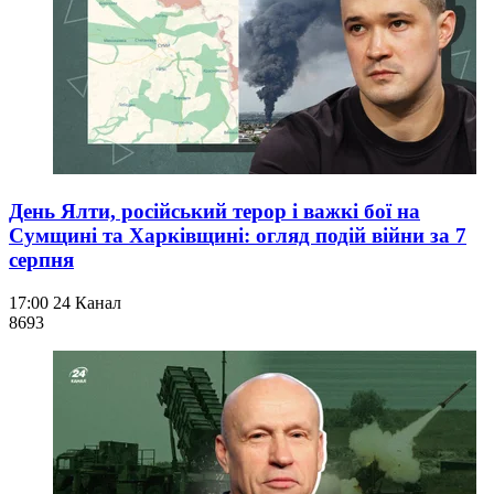
День Ялти, російський терор і важкі бої на
Сумщині та Харківщині: огляд подій війни за 7
серпня
17:00
24 Канал
869
3