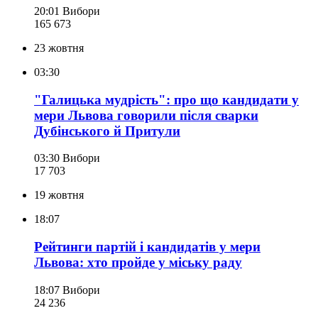
20:01
Вибори
165 673
23 жовтня
03:30
"Галицька мудрість": про що кандидати у
мери Львова говорили після сварки
Дубінського й Притули
03:30
Вибори
17 703
19 жовтня
18:07
Рейтинги партій і кандидатів у мери
Львова: хто пройде у міську раду
18:07
Вибори
24 236