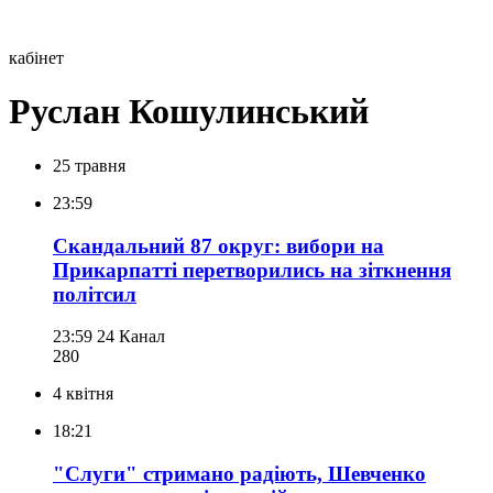
кабінет
Руслан Кошулинський
25 травня
23:59
Скандальний 87 округ: вибори на
Прикарпатті перетворились на зіткнення
політсил
23:59
24 Канал
280
4 квітня
18:21
"Слуги" стримано радіють, Шевченко