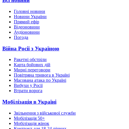
Всі новини
Головні новини
Новини України
Прямий ефір
Відеоновини
Аудіоновини
Погода
Війна Росії з Україною
Ракетні обстріли
Карта бойових дій
Мирні переговори
Повітряна тривога в Україні
Масована атака по Україні
Вибухи у Росії
Втрати ворога
Мобілізація в Україні
Звільнення з військової служби
Мобілізація 50+
Мобілізація жінок
Контракт для 18-24-річних