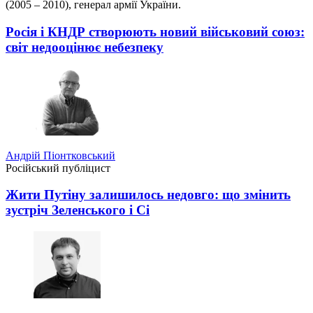
(2005 – 2010), генерал армії України.
Росія і КНДР створюють новий військовий союз:
світ недооцінює небезпеку
Андрій Піонтковський
Російський публіцист
Жити Путіну залишилось недовго: що змінить
зустріч Зеленського і Сі