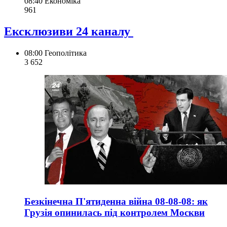
08:40
Економіка
961
Ексклюзиви 24 каналу
08:00
Геополітика
3 652
Безкінечна П'ятиденна війна 08-08-08: як
Грузія опинилась під контролем Москви