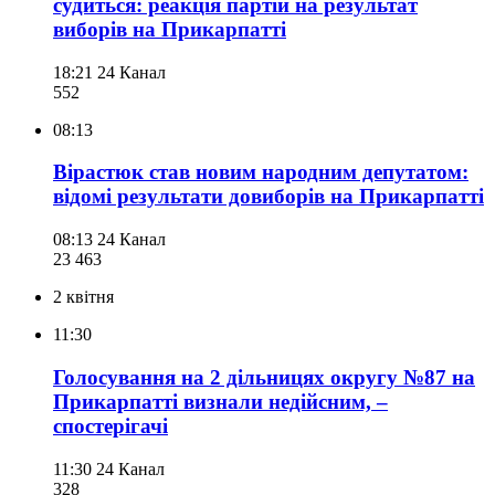
судиться: реакція партій на результат
виборів на Прикарпатті
18:21
24 Канал
552
08:13
Вірастюк став новим народним депутатом:
відомі результати довиборів на Прикарпатті
08:13
24 Канал
23 463
2 квітня
11:30
Голосування на 2 дільницях округу №87 на
Прикарпатті визнали недійсним, –
спостерігачі
11:30
24 Канал
328