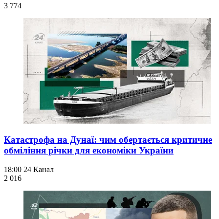
3 774
Катастрофа на Дунаї: чим обертається критичне
обміління річки для економіки України
18:00
24 Канал
2 016