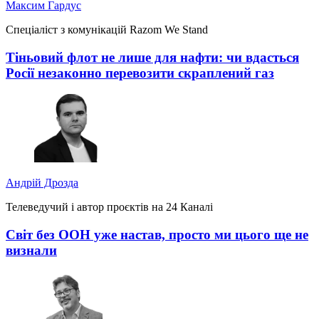
Максим Гардус
Спеціаліст з комунікацій Razom We Stand
Тіньовий флот не лише для нафти: чи вдасться
Росії незаконно перевозити скраплений газ
Андрій Дрозда
Телеведучий і автор проєктів на 24 Каналі
Світ без ООН уже настав, просто ми цього ще не
визнали