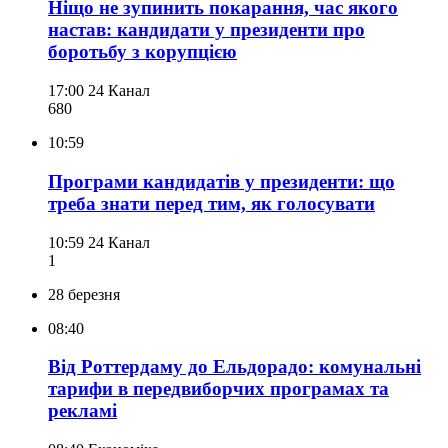
Ніщо не зупинить покарання, час якого
настав: кандидати у президенти про
боротьбу з корупцією
17:00
24 Канал
680
10:59
Програми кандидатів у президенти: що
треба знати перед тим, як голосувати
10:59
24 Канал
1
28 березня
08:40
Від Роттердаму до Ельдорадо: комунальні
тарифи в передвиборчих програмах та
рекламі