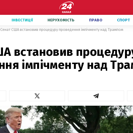
ІНВЕСТИЦІЇ
НЕРУХОМІСТЬ
ПРАВО
СПОРТ
Сенат США встановив процедуру проведення імпічменту над Трампом
ША встановив процедур
ння імпічменту над Тр