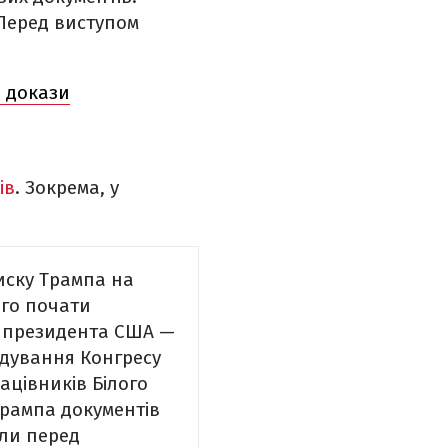
еред виступом
 докази
ів
. Зокрема, у
тиску Трампа на
ого почати
в президента США —
ідування Конгресу
ацівників Білого
Трампа документів
али перед