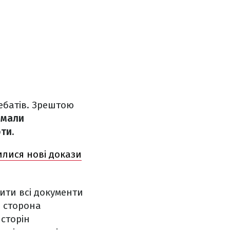
ебатів. Зрештою
имали
ти.
илися нові докази
ити всі документи
ь сторона
 сторін