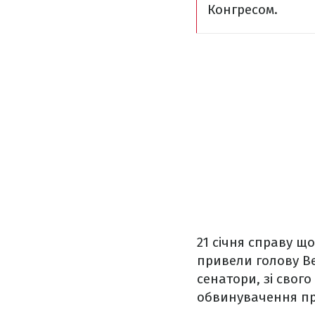
Конгресом.
21 січня справу щ
привели голову Ве
сенатори, зі свог
обвинувачення пр