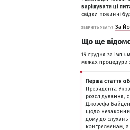
вирішувати ці пи
свідки повинні бу
За Йо
ЗВЕРНІТЬ УВАГУ!
Що ще відомо
19 грудня за імпі
межах процедури з
Перша стаття о
Президента Укра
розслідування, 
Джозефа Байден
щодо незаконних
дому до слухань 
конгресменам, а