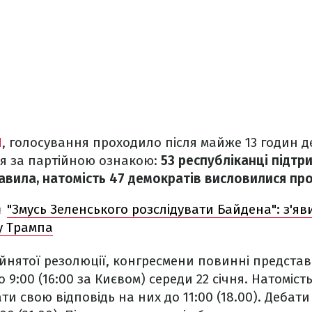
N
, голосування проходило після майже 13 годин д
ся за партійною ознакою:
53 республіканці підтр
авила, натомість 47 демократів висловилися про
"Змусь Зеленського розслідувати Байдена": з'яв
!
ту Трампа
йнятої резолюції, конгресмени повинні представ
 9:00 (16:00 за Києвом) середи 22 січня. Натоміст
и свою відповідь на них до 11:00 (18.00). Дебати