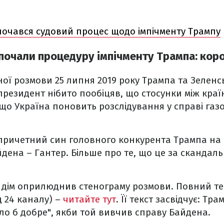
почався судовий процес щодо імпічменту Трампу
почали процедуру імпічменту Трампа: кор
ної розмови 25 липня 2019 року Трампа та Зеленс
резидент нібито пообіцяв, що стосунки між кра
що Україна поновить розслідування у справі газо
ї причетний син головного конкурента Трампа на
дена – Гантер. Більше про те, що це за скандаль
й дім оприлюднив стенограму розмови. Повний те
 24 каналу) –
читайте тут
. Її текст засвідчує: Тр
уло б добре", якби той вивчив справу Байдена.