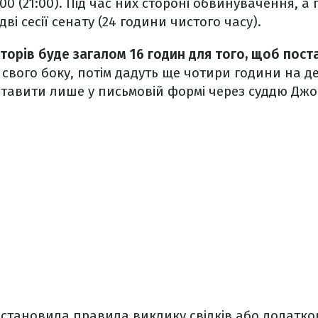
00 (21:00). Під час них стороні обвинувачення, а 
дві сесії сенату (24 години чистого часу).
аторів буде загалом 16 годин для того, щоб пос
зі свого боку, потім дадуть ще чотири години на 
тавити лише у письмовій формі через суддю Джо
становила правила виклику свідків або додатко