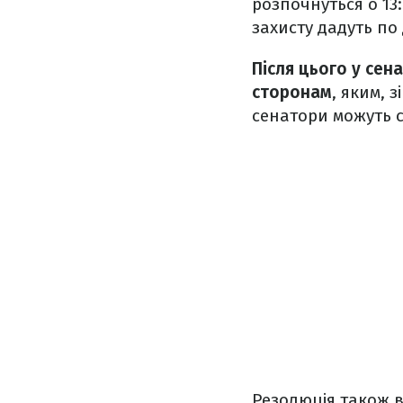
розпочнуться о 13:
захисту дадуть по 
Після цього у сен
сторонам
, яким, 
сенатори можуть с
Резолюція також в