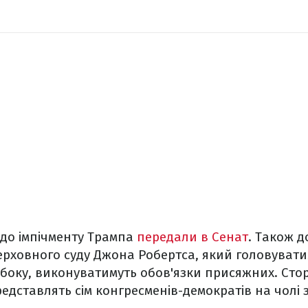
одо імпічменту Трампа
передали в Сенат
. Також д
рховного суду Джона Робертса, який головуватим
о боку, виконуватимуть обов'язки присяжних. Сто
едставлять сім конгресменів-демократів на чолі