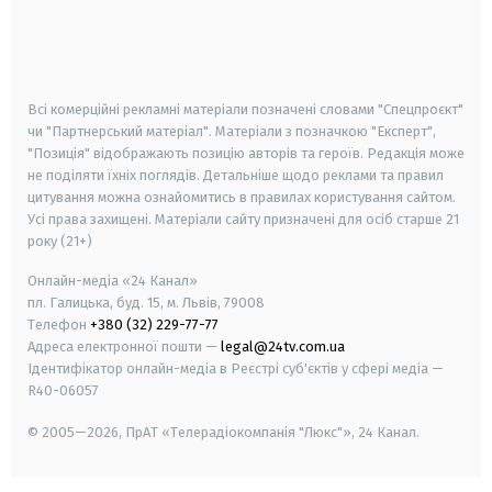
android
apple
smart tv
samsung smart tv
Всі комерційні рекламні матеріали позначені словами "Спецпроєкт"
чи "Партнерський матеріал". Матеріали з позначкою "Експерт",
"Позиція" відображають позицію авторів та героїв. Редакція може
не поділяти їхніх поглядів. Детальніше щодо реклами та правил
цитування можна ознайомитись в правилах користування сайтом.
Усі права захищені.
Матеріали сайту призначені для осіб старше
21
року (21+)
Онлайн-медіа «24 Канал»
пл. Галицька, буд. 15, м. Львів, 79008
Телефон
+380 (32) 229-77-77
Адреса електронної пошти —
legal@24tv.com.ua
Ідентифікатор онлайн-медіа в Реєстрі суб'єктів у сфері медіа —
R40-06057
© 2005—2026,
ПрАТ «Телерадіокомпанія "Люкс"», 24 Канал.