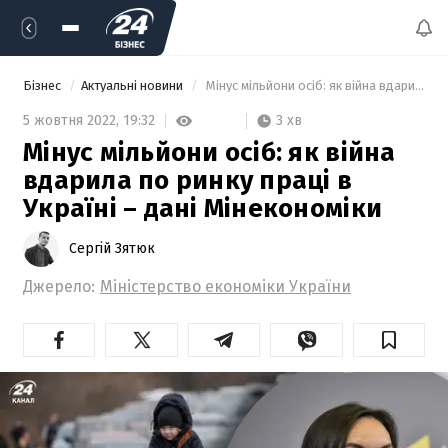
Бізнес
Актуальні новини
 Мінус мільйони осіб: як війна вдарила по ринку праці в Україні – дані Мінекономіки 
3 хв
5 жовтня 2022,
19:32
Мінус мільйони осіб: як війна
вдарила по ринку праці в
Україні – дані Мінекономіки
Сергій Зятюк
Джерело:
Міністерство економіки України