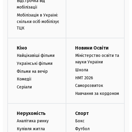
Відстрочка від
мобілізації
Мобілізація в Україні:
скільки осіб мобілізує
ТЦК
Кіно
Новини Освіти
Найцікавіші фільми
Міністерство освіти та
науки України
Українські фільми
Школа
Фільми на вечір
НМТ 2026
Комедії
Саморозвиток
Серіали
Навчання за кордоном
Нерухомість
Спорт
Аналітика ринку
Бокс
Купівля житла
Футбол