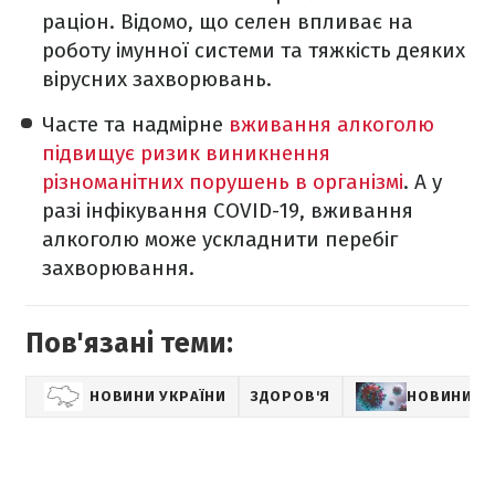
раціон. Відомо, що селен впливає на
роботу імунної системи та тяжкість деяких
вірусних захворювань.
Часте та надмірне
вживання алкоголю
підвищує ризик виникнення
різноманітних порушень в організмі
. А у
разі інфікування COVID-19, вживання
алкоголю може ускладнити перебіг
захворювання.
Пов'язані теми:
НОВИНИ УКРАЇНИ
ЗДОРОВ'Я
НОВИНИ П