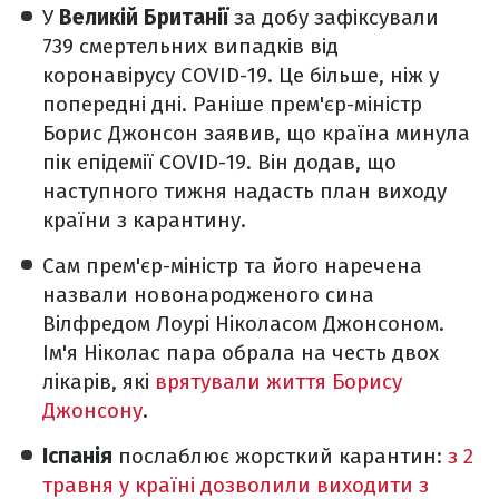
У
Великій Британії
за добу зафіксували
739 смертельних випадків від
коронавірусу COVID-19. Це більше, ніж у
попередні дні. Раніше прем'єр-міністр
Борис Джонсон заявив, що країна минула
пік епідемії COVID-19. Він додав, що
наступного тижня надасть план виходу
країни з карантину.
Сам прем'єр-міністр та його наречена
назвали новонародженого сина
Вілфредом Лоурі Ніколасом Джонсоном.
Ім'я Ніколас пара обрала на честь двох
лікарів, які
врятували життя Борису
Джонсону
.
Іспанія
послаблює жорсткий карантин:
з 2
травня у країні дозволили виходити з