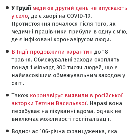
У Грузії
медиків другий день не впускають
у село
, де є хворі на COVID-19.
Протистояння почалося після того, як
медичні працівники прибули в одну сім'ю,
де є інфіковані коронавірусом люди.
В Індії продовжили карантин
до 18
травня. Обмежувальні заходи охоплять
понад 1 мільярд 300 тисяч людей, що є
наймасовішим обмежувальним заходом у
світі.
Також
коронавірус виявили в російської
акторки Тетяни Васильєвої
. Наразі вона
перебуває на лікуванні вдома, однак не
виключає можливості госпіталізації.
Водночас 106-річна француженка, яка