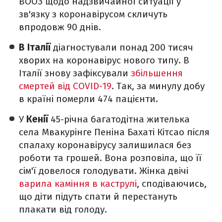
ВООЗ щодо надзвичайної ситуації у
зв'язку з коронавірусом скличуть
впродовж 90 днів.
В Італії
діагностували понад 200 тисяч
хворих на коронавірус нового типу. В
Італії знову зафіксували
збільшення
смертей від COVID-19
. Так, за минулу добу
в країні померли 474 пацієнти.
У
Кенії
45-річна багатодітна жителька
села Мвакурінге Пеніна Бахаті Кітсао після
спалаху коронавірусу залишилася без
роботи та грошей. Вона розповіла, що її
сім'ї довелося голодувати. Жінка двічі
варила каміння в каструлі
, сподіваючись,
що діти підуть спати й перестануть
плакати від голоду.