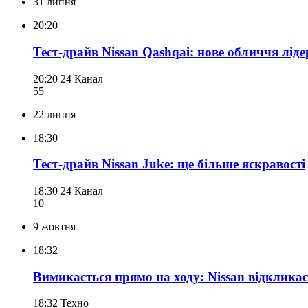
31 липня
20:20
Тест-драйв Nissan Qashqai: нове обличчя ліде
20:20
24 Канал
55
22 липня
18:30
Тест-драйв Nissan Juke: ще більше яскравості
18:30
24 Канал
10
9 жовтня
18:32
Вимикається прямо на ходу: Nissan відкликає
18:32
Техно