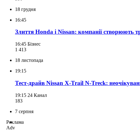
18 грудня
16:45
Злиття Honda і Nissan: компанії створюють т
16:45
Бізнес
1 413
18 листопада
19:15
Тест-драйв Nissan X-Trail N-Treck: неочікуван
19:15
24 Канал
183
7 серпня
Реклама
Adv