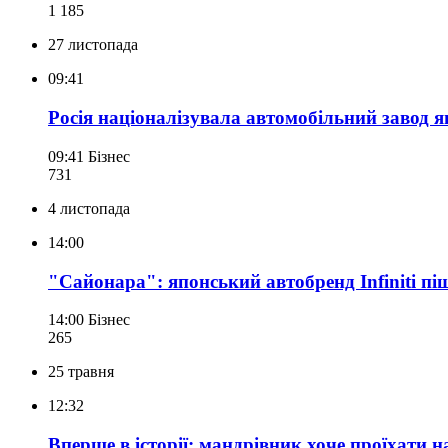
1 185
27 листопада
09:41
Росія націоналізувала автомобільний завод я
09:41
Бізнес
731
4 листопада
14:00
"Сайонара": японський автобренд Infiniti піш
14:00
Бізнес
265
25 травня
12:32
Вперше в історії: мандрівник хоче проїхати н