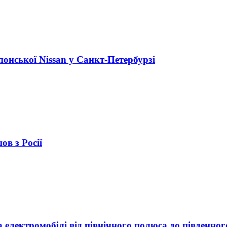
понської Nissan у Санкт-Петербурзі
ов з Росії
а електромобілі від північного полюса до південног