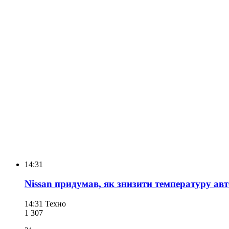
14:31
Nissan придумав, як знизити температуру авт
14:31
Техно
1 307