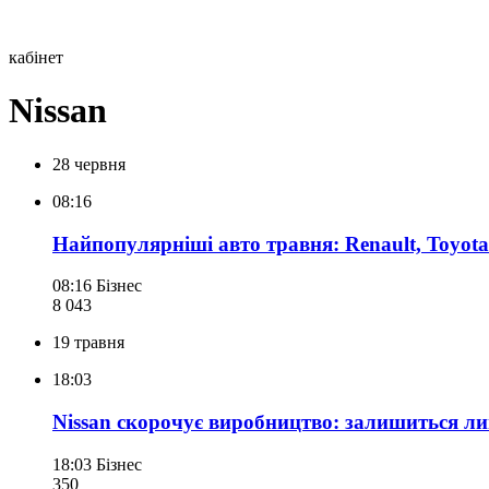
кабінет
Nissan
28 червня
08:16
Найпопулярніші авто травня: Renault, Toyota
08:16
Бізнес
8 043
19 травня
18:03
Nissan скорочує виробництво: залишиться лише
18:03
Бізнес
350