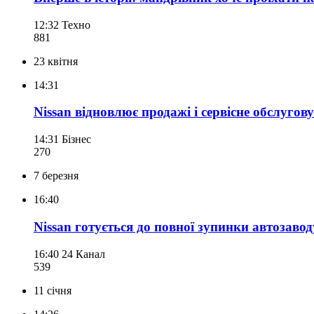
12:32
Техно
881
23 квітня
14:31
Nissan відновлює продажі і сервісне обслугов
14:31
Бізнес
270
7 березня
16:40
Nissan готується до повної зупинки автозавод
16:40
24 Канал
539
11 січня