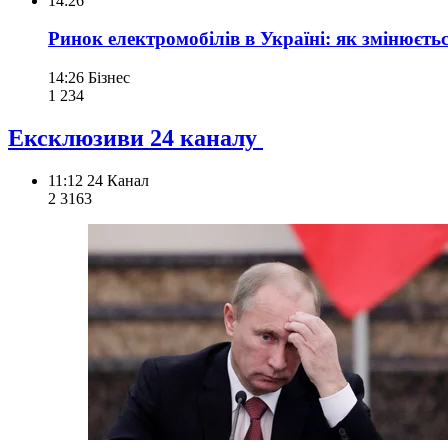
14:26
Ринок електромобілів в Україні: як змінюєть
14:26
Бізнес
1 234
Ексклюзиви 24 каналу
11:12
24 Канал
2 316
3