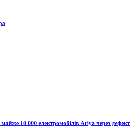
ра
 майже 10 000 електромобілів Ariya через дефект