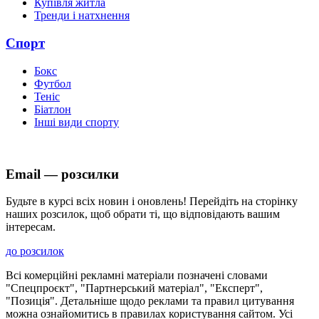
Купівля житла
Тренди і натхнення
Спорт
Бокс
Футбол
Теніс
Біатлон
Інші види спорту
Email — розсилки
Будьте в курсі всіх новин і оновлень! Перейдіть на сторінку
наших розсилок, щоб обрати ті, що відповідають вашим
інтересам.
до розсилок
Всі комерційні рекламні матеріали позначені словами
"Спецпроєкт", "Партнерський матеріал", "Експерт",
"Позиція". Детальніше щодо реклами та правил цитування
можна ознайомитись в правилах користування сайтом. Усі