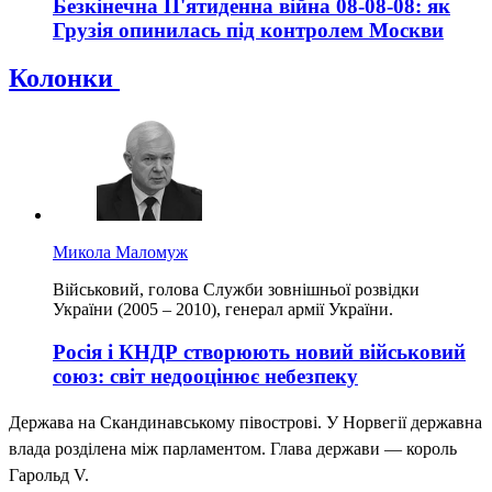
Безкінечна П'ятиденна війна 08-08-08: як
Грузія опинилась під контролем Москви
Колонки
Микола Маломуж
Військовий, голова Служби зовнішньої розвідки
України (2005 – 2010), генерал армії України.
Росія і КНДР створюють новий військовий
союз: світ недооцінює небезпеку
Держава на Скандинавському півострові. У Норвегії державна
влада розділена між парламентом. Глава держави — король
Гарольд V.