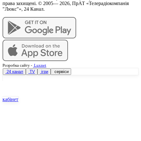
права захищені. © 2005—
2026
, ПрАТ «Телерадіокомпанія
"Люкс"», 24 Канал.
Розробка сайту
-
Luxnet
24 канал
TV
ігри
сервіси
кабінет