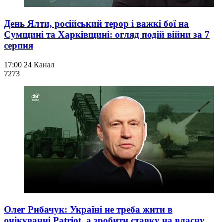
День Ялти, російський терор і важкі бої на
Сумщині та Харківщині: огляд подій війни за 7
серпня
17:00
24 Канал
727
3
Олег Рибачук: Україні не треба жити в
очікуванні Patriot, а зробити ставку на власну