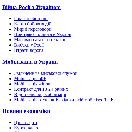
Війна Росії з Україною
Ракетні обстріли
Карта бойових дій
Мирні переговори
Повітряна тривога в Україні
Масована атака по Україні
Вибухи у Росії
Втрати ворога
Мобілізація в Україні
Звільнення з військової служби
Мобілізація 50+
Мобілізація жінок
Контракт для 18-24-річних
Відстрочка від мобілізації
Мобілізація в Україні: скільки осіб мобілізує ТЦК
Новини економіки
Ціна нафти
Курси валют