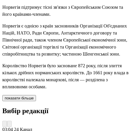
Норвегія підтримує тісні зв'язки з Європейським Союзом та
його країнами-членами.
Норвегія є однією з країн засновників Організації Об'єднаних
Націй, НАТО, Ради Європи, Антарктичного договору та
Північної ради, також членом Європейської економічної зони,
Світової організації торгівлі та Організації економічного
співробітництва та розвитку; частиною Шенгенської зони.
Королівство Норвегія було засноване 872 року, після злиття
кількох дрібних норманських королівств. До 1661 року влада в
королівстві належала монархові, після — розділена з
впливовими особами.
показати більше
Вибір редакції
03:04
24 Канал