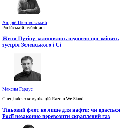
Андрій Піонтковський
Російський публіцист
Жити Путіну залишилось недовго: що змінить
зустріч Зеленського і Сі
Максим Гардус
Спеціаліст з комунікацій Razom We Stand
Тіньовий флот не лише для нафти: чи вдасться
Росії незаконно перевозити скраплений газ