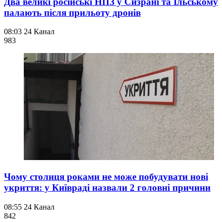
Два великі російські НПЗ у Сизрані та Ільському
палають після прильоту дронів
08:03
24 Канал
983
Чому столиця роками не може побудувати нові
укриття: у Київраді назвали 2 головні причини
08:55
24 Канал
842