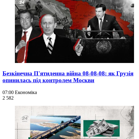
Безкінечна П'ятиденна війна 08-08-08: як Грузія
опинилась під контролем Москви
07:00
Економіка
2 582