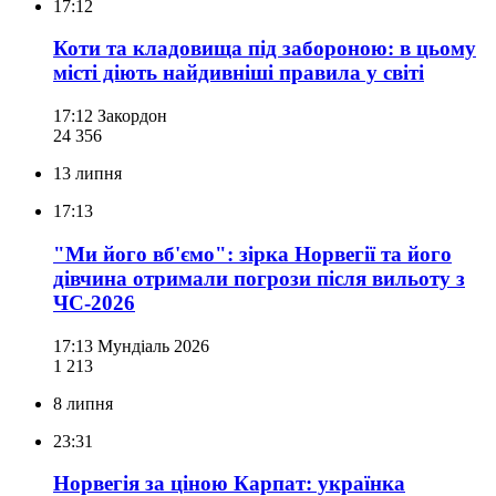
17:12
Коти та кладовища під забороною: в цьому
місті діють найдивніші правила у світі
17:12
Закордон
24 356
13 липня
17:13
"Ми його вб'ємо": зірка Норвегії та його
дівчина отримали погрози після вильоту з
ЧС-2026
17:13
Мундіаль 2026
1 213
8 липня
23:31
Норвегія за ціною Карпат: українка