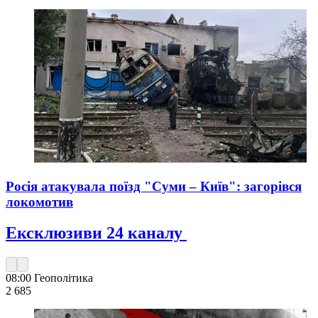
Росія атакувала поїзд "Суми – Київ": загорівся
локомотив
Ексклюзиви 24 каналу
08:00
Геополітика
2 685