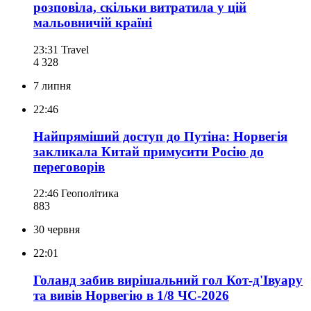
розповіла, скільки витратила у цій
мальовничій країні
23:31
Travel
4 328
7 липня
22:46
Найпряміший доступ до Путіна: Норвегія
закликала Китай примусити Росію до
переговорів
22:46
Геополітика
883
30 червня
22:01
Голанд забив вирішальний гол Кот-д'Івуару
та вивів Норвегію в 1/8 ЧС-2026