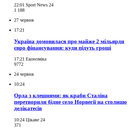
22:01
Sport News 24
1 188
27 червня
17:21
Україна домовилася про майже 2 мільярди
євро фінансування: куди підуть гроші
17:21
Економіка
977
2
24 червня
10:24
Орда з клешнями: як краби Сталіна
перетворили бідне село Норвегії на столицю
делікатесів
10:24
Цікаве 24
371