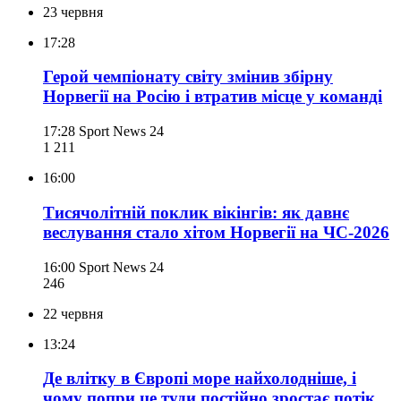
23 червня
17:28
Герой чемпіонату світу змінив збірну
Норвегії на Росію і втратив місце у команді
17:28
Sport News 24
1 211
16:00
Тисячолітній поклик вікінгів: як давнє
веслування стало хітом Норвегії на ЧС-2026
16:00
Sport News 24
246
22 червня
13:24
Де влітку в Європі море найхолодніше, і
чому попри це туди постійно зростає потік